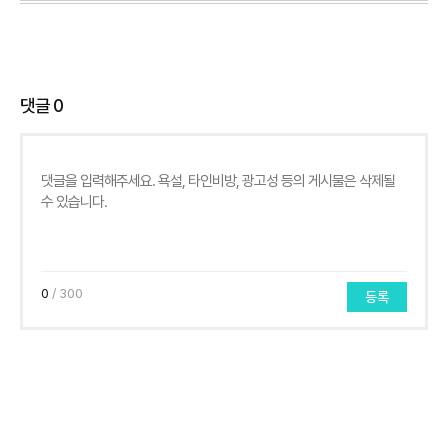
댓글
0
0
/ 300
등록