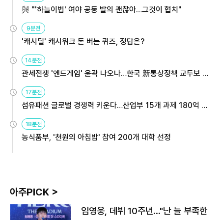
與 "'하늘이법' 여야 공동 발의 괜찮아…그것이 협치"
9분전
'캐시딜' 캐시워크 돈 버는 퀴즈, 정답은?
14분전
관세전쟁 '엔드게임' 윤곽 나오나…한국 新통상정책 교두보 활
용해야
17분전
섬유패션 글로벌 경쟁력 키운다…산업부 15개 과제 180억 지
원
18분전
농식품부, '천원의 아침밥' 참여 200개 대학 선정
아주PICK >
임영웅, 데뷔 10주년…"난 늘 부족한