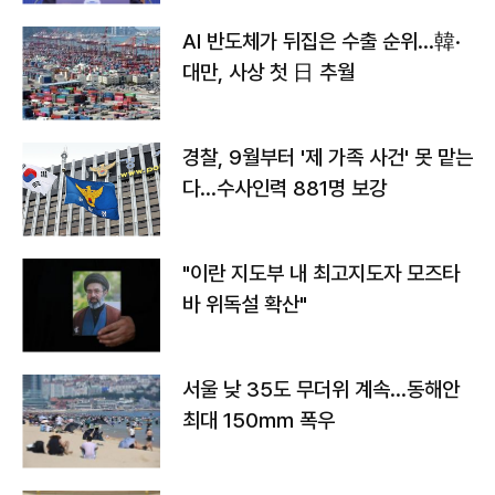
AI 반도체가 뒤집은 수출 순위…韓·
대만, 사상 첫 日 추월
경찰, 9월부터 '제 가족 사건' 못 맡는
다…수사인력 881명 보강
"이란 지도부 내 최고지도자 모즈타
바 위독설 확산"
서울 낮 35도 무더위 계속…동해안
최대 150㎜ 폭우