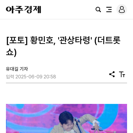
로
아
그
검
전
주
인
색
체
경
메
제
뉴
[포토] 황민호, '관상타령' (더트롯
쇼)
유대길 기자
공
텍
입력 2025-06-09 20:58
유
스
트
크
기