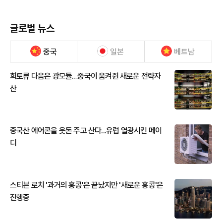
글로벌 뉴스
중국
일본
베트남
희토류 다음은 광모듈…중국이 움켜쥔 새로운 전략자
산
중국산 에어콘을 웃돈 주고 산다...유럽 열광시킨 메이
디
스티븐 로치 '과거의 홍콩'은 끝났지만 '새로운 홍콩'은
진행중