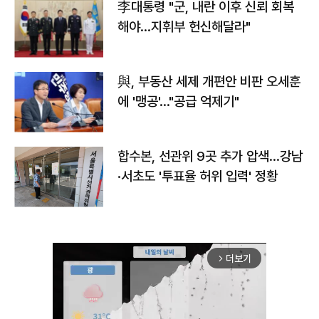
李대통령 "군, 내란 이후 신뢰 회복
해야…지휘부 헌신해달라"
與, 부동산 세제 개편안 비판 오세훈
에 '맹공'…"공급 억제기"
합수본, 선관위 9곳 추가 압색…강남
·서초도 '투표율 허위 입력' 정황
더보기
arrow_forward_ios