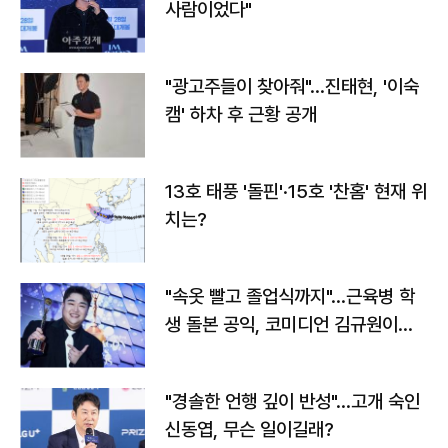
사람이었다"
"광고주들이 찾아줘"…진태현, '이숙
캠' 하차 후 근황 공개
13호 태풍 '돌핀'·15호 '찬홈' 현재 위
치는?
"속옷 빨고 졸업식까지"…근육병 학
생 돌본 공익, 코미디언 김규원이었
다
"경솔한 언행 깊이 반성"…고개 숙인
신동엽, 무슨 일이길래?