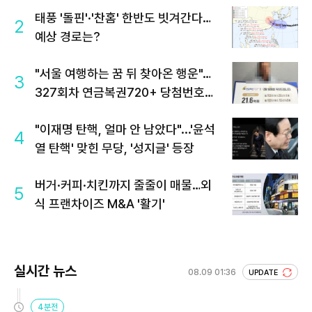
태풍 '돌핀'·'찬홈' 한반도 빗겨간다…
2
예상 경로는?
"서울 여행하는 꿈 뒤 찾아온 행운"…
3
327회차 연금복권720+ 당첨번호조
회 주목
"이재명 탄핵, 얼마 안 남았다"...'윤석
4
열 탄핵' 맞힌 무당, '성지글' 등장
버거·커피·치킨까지 줄줄이 매물…외
5
식 프랜차이즈 M&A '활기'
실시간 뉴스
08.09 01:36
UPDATE
4분전