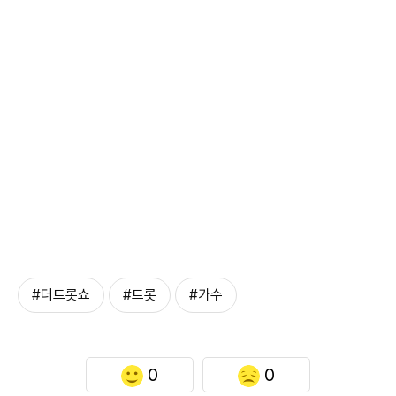
#더트롯쇼
#트롯
#가수
0
0