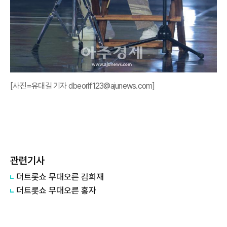
[사진=유대길 기자 dbeorlf123@ajunews.com]
관련기사
더트롯쇼 무대오른 김희재
더트롯쇼 무대오른 홍자