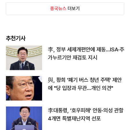
중국뉴스
더보기
추천기사
李, 정부 세제개편안에 제동…ISA·주
가누르기안 재검토 지시
與, 황희 '폐기 버스 청년 주택' 제안
에 "당 입장과 무관…개인 의견"
李대통령, '호우피해' 안동·의성 관할
4개면 특별재난지역 선포