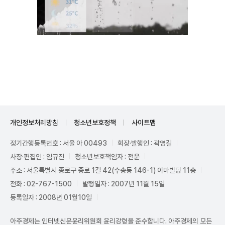
Unmute
개인정보처리방침
청소년보호정책
사이트맵
정기간행등록번호 : 서울 아 00493
회장·발행인 : 곽영길
사장·편집인 : 임규진
청소년보호책임자 : 전운
주소 : 서울특별시 종로구 종로 1길 42(수송동 146-1) 이마빌딩 11층
전화 : 02-767-1500
발행일자 : 2007년 11월 15일
등록일자 : 2008년 01월10일
아주경제는 인터넷신문윤리위원회 윤리강령을 준수합니다. 아주경제의 모든