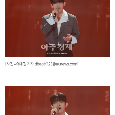
[사진=유대길 기자 dbeorlf123@ajunews.com]