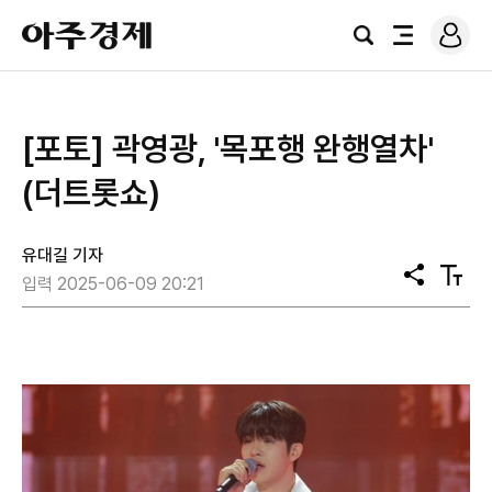
로
아
그
검
전
주
인
색
체
경
메
제
뉴
[포토] 곽영광, '목포행 완행열차'
(더트롯쇼)
유대길 기자
공
텍
입력 2025-06-09 20:21
유
스
트
크
기