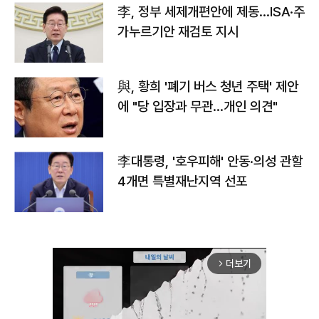
李, 정부 세제개편안에 제동…ISA·주
가누르기안 재검토 지시
與, 황희 '폐기 버스 청년 주택' 제안
에 "당 입장과 무관…개인 의견"
李대통령, '호우피해' 안동·의성 관할
4개면 특별재난지역 선포
더보기
arrow_forward_ios