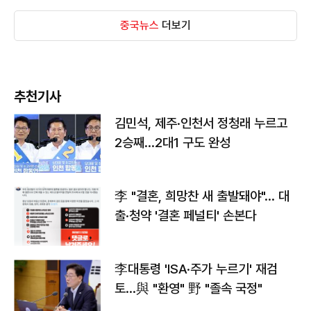
중국뉴스
더보기
추천기사
김민석, 제주·인천서 정청래 누르고
2승째…2대1 구도 완성
李 "결혼, 희망찬 새 출발돼야"… 대
출·청약 '결혼 페널티' 손본다
李대통령 'ISA·주가 누르기' 재검
토…與 "환영" 野 "졸속 국정"