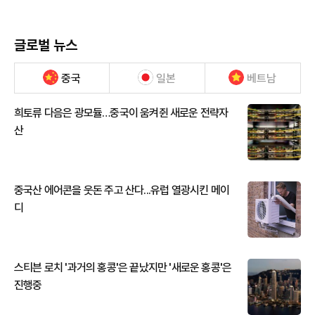
글로벌 뉴스
중국
일본
베트남
희토류 다음은 광모듈…중국이 움켜쥔 새로운 전략자
산
중국산 에어콘을 웃돈 주고 산다...유럽 열광시킨 메이
디
스티븐 로치 '과거의 홍콩'은 끝났지만 '새로운 홍콩'은
진행중