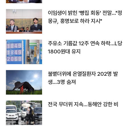
이임생이 밝힌 '빵집 회동' 전말…"정
몽규, 홍명보로 하라 지시"
주유소 기름값 12주 연속 하락…L당
1800원대 유지
불볕더위에 온열질환자 202명 발
생…3명 숨져
전국 무더위 지속…동해안 강한 비