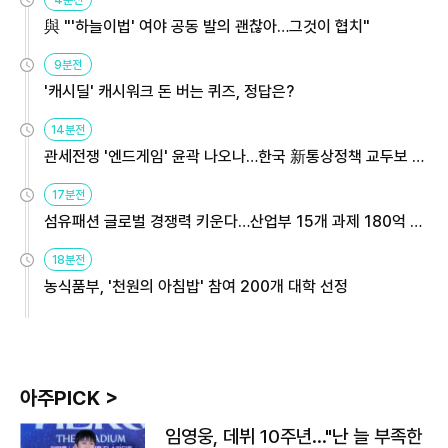
4분전
與 "'하늘이법' 여야 공동 발의 괜찮아…그것이 협치"
9분전
'캐시딜' 캐시워크 돈 버는 퀴즈, 정답은?
14분전
관세전쟁 '엔드게임' 윤곽 나오나…한국 新통상정책 교두보 활
용해야
17분전
섬유패션 글로벌 경쟁력 키운다…산업부 15개 과제 180억 지
원
18분전
농식품부, '천원의 아침밥' 참여 200개 대학 선정
아주PICK >
임영웅, 데뷔 10주년…"난 늘 부족한