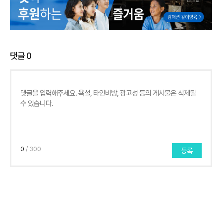
댓글
0
0
/ 300
등록