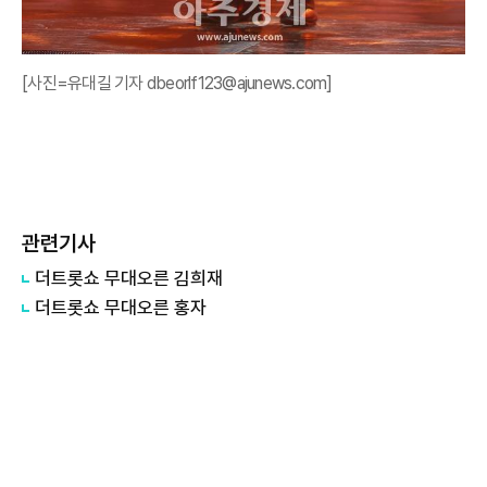
[사진=유대길 기자 dbeorlf123@ajunews.com]
관련기사
더트롯쇼 무대오른 김희재
더트롯쇼 무대오른 홍자