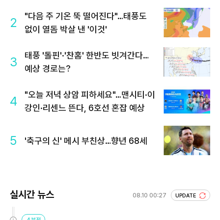
"다음 주 기온 뚝 떨어진다"…태풍도
2
없이 열돔 박살 낸 '이것'
태풍 '돌핀'·'찬홈' 한반도 빗겨간다…
3
예상 경로는?
"오늘 저녁 상암 피하세요"…맨시티·이
4
강인·리센느 뜬다, 6호선 혼잡 예상
5
'축구의 신' 메시 부친상…향년 68세
실시간 뉴스
08.10 00:27
UPDATE