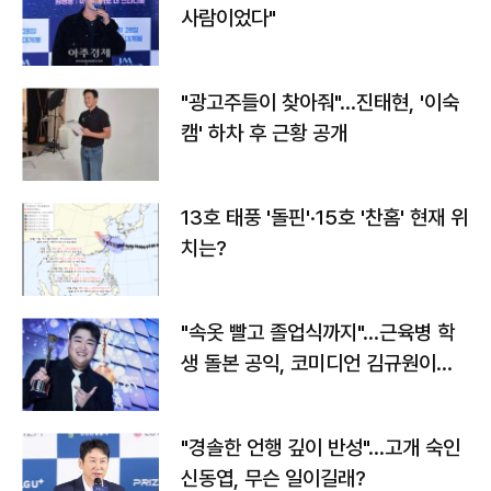
사람이었다"
"광고주들이 찾아줘"…진태현, '이숙
캠' 하차 후 근황 공개
13호 태풍 '돌핀'·15호 '찬홈' 현재 위
치는?
"속옷 빨고 졸업식까지"…근육병 학
생 돌본 공익, 코미디언 김규원이었
다
"경솔한 언행 깊이 반성"…고개 숙인
신동엽, 무슨 일이길래?