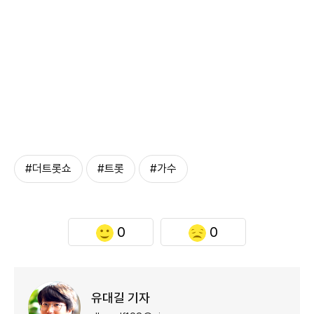
#더트롯쇼
#트롯
#가수
0
0
유대길 기자