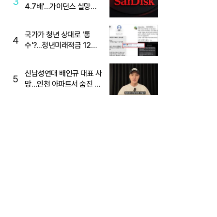
3
4.7배'…가이던스 실망에
'주가는 하락'
국가가 청년 상대로 '통
4
수'?...청년미래적금 12%
준다더니 "응, 오류야"
신남성연대 배인규 대표 사
5
망…인천 아파트서 숨진 채
발견