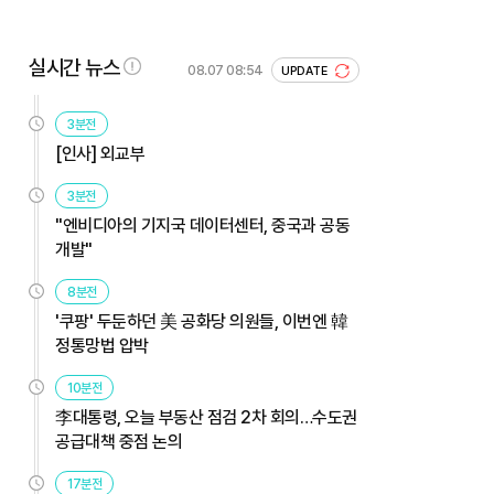
실시간 뉴스
08.07 08:54
UPDATE
3분전
[인사] 외교부
3분전
"엔비디아의 기지국 데이터센터, 중국과 공동
개발"
8분전
'쿠팡' 두둔하던 美 공화당 의원들, 이번엔 韓
정통망법 압박
10분전
李대통령, 오늘 부동산 점검 2차 회의…수도권
공급대책 중점 논의
17분전