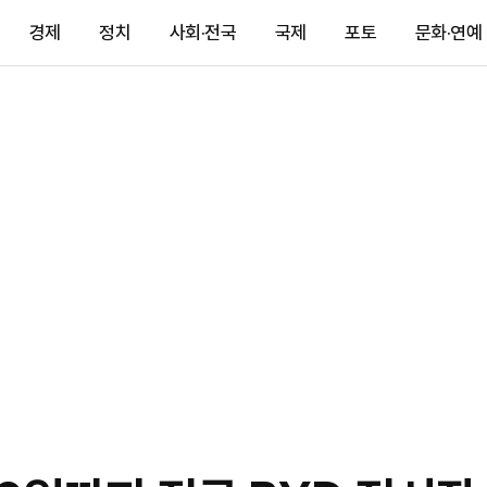
경제
정치
사회·전국
국제
포토
문화·연예