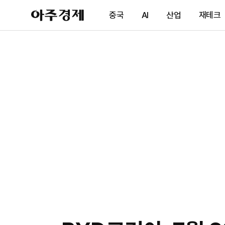
아
중국
AI
산업
재테크
주
경
제