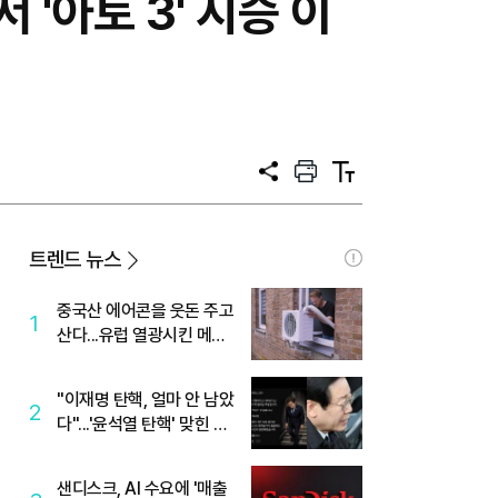
 '아토 3' 시승 이
공
프
텍
유
린
스
트
트
크
기
트렌드 뉴스
중국산 에어콘을 웃돈 주고
1
산다...유럽 열광시킨 메이
디
"이재명 탄핵, 얼마 안 남았
2
다"...'윤석열 탄핵' 맞힌 무
당, '성지글' 등장
샌디스크, AI 수요에 '매출