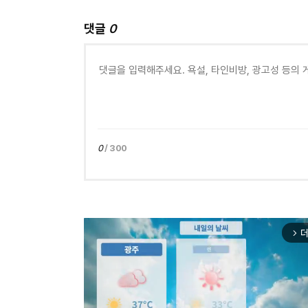
댓글
0
0
/ 300
더
arrow_forward_ios