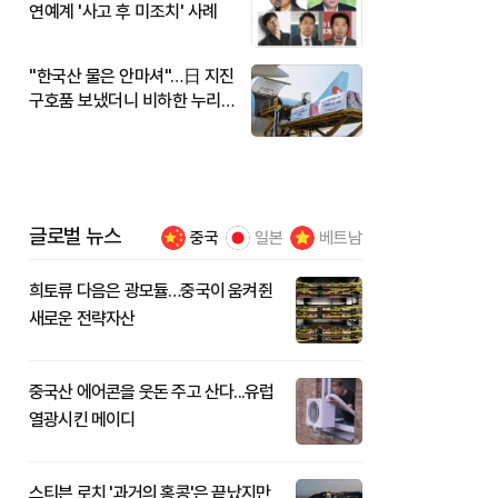
연예계 '사고 후 미조치' 사례
"한국산 물은 안마셔"…日 지진
구호품 보냈더니 비하한 누리
꾼
글로벌 뉴스
중국
일본
베트남
희토류 다음은 광모듈…중국이 움켜쥔
새로운 전략자산
중국산 에어콘을 웃돈 주고 산다...유럽
열광시킨 메이디
스티븐 로치 '과거의 홍콩'은 끝났지만