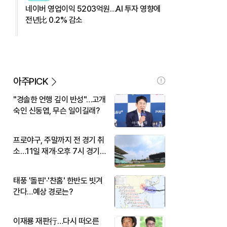
네이버 영업이익 5203억원…AI 투자 영향에
전년比 0.2% 감소
아주PICK
"경솔한 언행 깊이 반성"…고개
숙인 신동엽, 무슨 일이길래?
프로야구, 주말까지 전 경기 취
소…11일 재개·오후 7시 경기
시작
태풍 '돌핀'·'찬홈' 한반도 빗겨
간다…예상 경로는?
이재룡 재판行…다시 떠오른