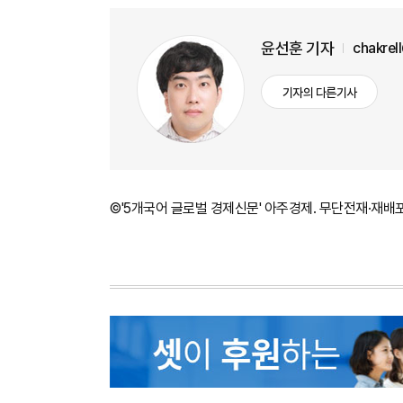
윤선훈 기자
chakrel
기자의 다른기사
©'5개국어 글로벌 경제신문' 아주경제. 무단전재·재배