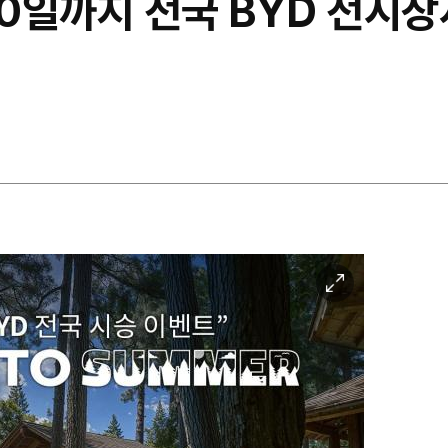
0일까지 전국 BYD 전시장서
이
미
지
확
대