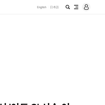
로
English
日本語
그
검
전
인
색
체
메
뉴