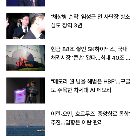
'채상병 순직' 임성근 전 사단장 항소
심도 징역 3년
현금 88조 쌓인 SK하이닉스, 국내
채권시장 '큰손' 됐다…최대 40조 투
자
"메모리 월 넘을 해법은 HBF"…구글
도 주목한 차세대 AI 메모리
이란·오만, 호르무즈 '중앙항로 통항'
추진…입항은 이란 관리