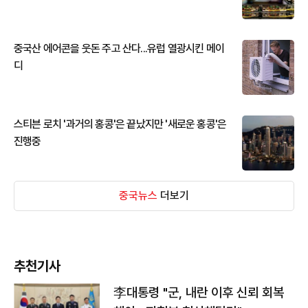
중국산 에어콘을 웃돈 주고 산다...유럽 열광시킨 메이
디
스티븐 로치 '과거의 홍콩'은 끝났지만 '새로운 홍콩'은
진행중
중국뉴스
더보기
추천기사
李대통령 "군, 내란 이후 신뢰 회복