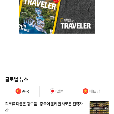
글로벌 뉴스
중국
일본
베트남
희토류 다음은 광모듈…중국이 움켜쥔 새로운 전략자
산