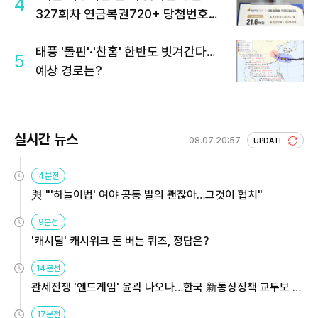
4
327회차 연금복권720+ 당첨번호조
회 주목
태풍 '돌핀'·'찬홈' 한반도 빗겨간다…
5
예상 경로는?
실시간 뉴스
08.07 20:57
UPDATE
4분전
與 "'하늘이법' 여야 공동 발의 괜찮아…그것이 협치"
9분전
'캐시딜' 캐시워크 돈 버는 퀴즈, 정답은?
14분전
관세전쟁 '엔드게임' 윤곽 나오나…한국 新통상정책 교두보 활
용해야
17분전