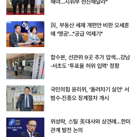
해야…지휘부 헌신해달라"
與, 부동산 세제 개편안 비판 오세훈
에 '맹공'…"공급 억제기"
합수본, 선관위 9곳 추가 압색…강남
·서초도 '투표율 허위 입력' 정황
국민의힘 윤리위, '돌려차기 실언' 서
범수·진종오 징계절차 개시
위성락, 스틸 美대사와 상견례…한미
관계 발전 논의