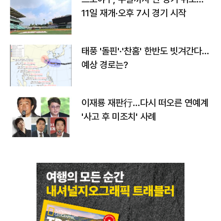
11일 재개·오후 7시 경기 시작
태풍 '돌핀'·'찬홈' 한반도 빗겨간다…
예상 경로는?
이재룡 재판行…다시 떠오른 연예계
'사고 후 미조치' 사례