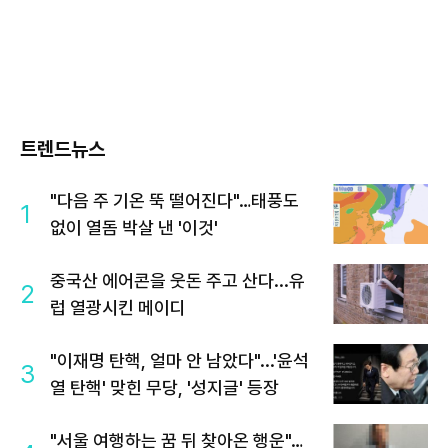
트렌드뉴스
"다음 주 기온 뚝 떨어진다"…태풍도
1
없이 열돔 박살 낸 '이것'
중국산 에어콘을 웃돈 주고 산다...유
2
럽 열광시킨 메이디
"이재명 탄핵, 얼마 안 남았다"...'윤석
3
열 탄핵' 맞힌 무당, '성지글' 등장
"서울 여행하는 꿈 뒤 찾아온 행운"…