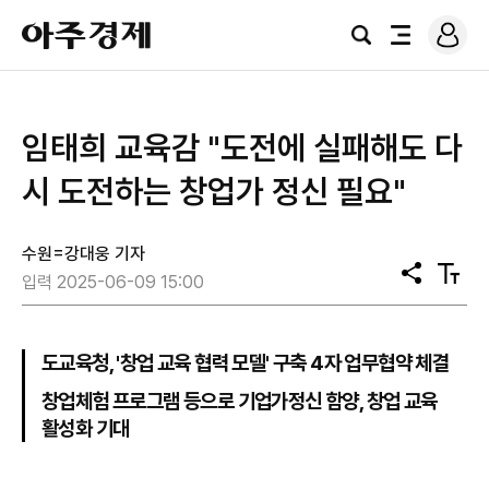
로
아
그
검
전
주
인
색
체
경
메
제
뉴
임태희 교육감 "도전에 실패해도 다
시 도전하는 창업가 정신 필요"
수원=강대웅 기자
공
텍
입력 2025-06-09 15:00
유
스
트
크
기
도교육청, '창업 교육 협력 모델' 구축 4자 업무협약 체결
창업체험 프로그램 등으로 기업가정신 함양, 창업 교육
활성화 기대