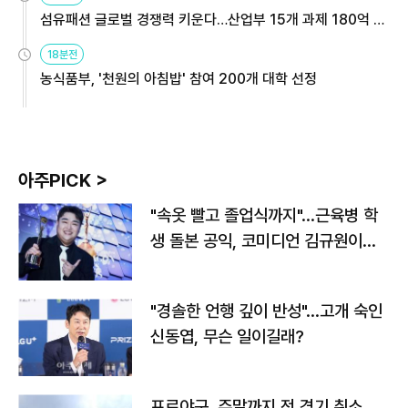
섬유패션 글로벌 경쟁력 키운다…산업부 15개 과제 180억 지
원
18분전
농식품부, '천원의 아침밥' 참여 200개 대학 선정
아주PICK >
"속옷 빨고 졸업식까지"…근육병 학
생 돌본 공익, 코미디언 김규원이었
다
"경솔한 언행 깊이 반성"…고개 숙인
신동엽, 무슨 일이길래?
프로야구, 주말까지 전 경기 취소…