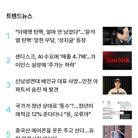
트렌드뉴스
"이재명 탄핵, 얼마 안 남았다"...'윤석
1
열 탄핵' 맞힌 무당, '성지글' 등장
샌디스크, AI 수요에 '매출 4.7배'…가
2
이던스 실망에 '주가는 하락'
신남성연대 배인규 대표 사망…인천 아
3
파트서 숨진 채 발견
국가가 청년 상대로 '통수'?...청년미
4
래적금 12% 준다더니 "응, 오류야"
중국산 에어콘을 웃돈 주고 산다...유
5