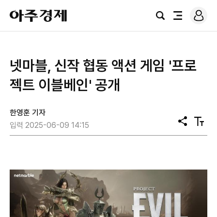
로
아
그
검
전
주
인
색
체
경
메
제
뉴
넷마블, 신작 협동 액션 게임 '프로
젝트 이블베인' 공개
한영훈 기자
공
텍
입력 2025-06-09 14:15
유
스
트
크
기