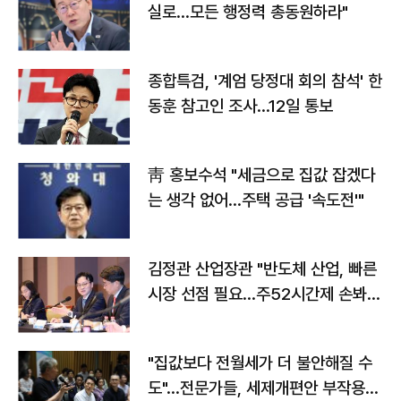
실로…모든 행정력 총동원하라"
종합특검, '계엄 당정대 회의 참석' 한
동훈 참고인 조사...12일 통보
靑 홍보수석 "세금으로 집값 잡겠다
는 생각 없어…주택 공급 '속도전'"
김정관 산업장관 "반도체 산업, 빠른
시장 선점 필요…주52시간제 손봐
야"
"집값보다 전월세가 더 불안해질 수
도"…전문가들, 세제개편안 부작용