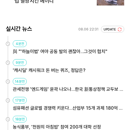
럽 열광시킨 메이디
실시간 뉴스
08.06 22:31
UPDATE
4분전
與 "'하늘이법' 여야 공동 발의 괜찮아…그것이 협치"
9분전
'캐시딜' 캐시워크 돈 버는 퀴즈, 정답은?
14분전
관세전쟁 '엔드게임' 윤곽 나오나…한국 新통상정책 교두보 활
용해야
17분전
섬유패션 글로벌 경쟁력 키운다…산업부 15개 과제 180억 지
원
18분전
농식품부, '천원의 아침밥' 참여 200개 대학 선정