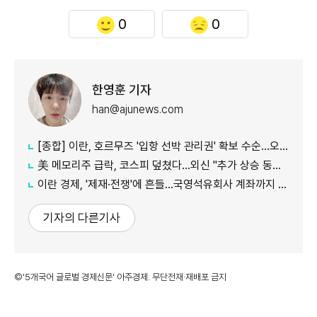
0
0
한영훈 기자
han@ajunews.com
[종합] 이란, 호르무즈 '입항 선박 관리권' 확보 수순…오만과 새 항로 합의
美 메모리주 급락, 코스피 덮쳤다…외신 "추가 상승 동력 의문"
이란 경제, '제재·전쟁'에 흔들…국영석유회사 계좌까지 동결
기자의 다른기사
©'5개국어 글로벌 경제신문' 아주경제. 무단전재·재배포 금지