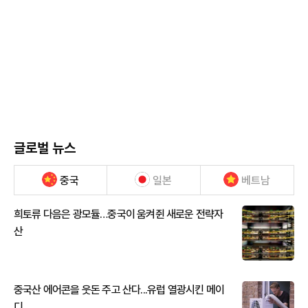
글로벌 뉴스
중국
일본
베트남
희토류 다음은 광모듈…중국이 움켜쥔 새로운 전략자
산
중국산 에어콘을 웃돈 주고 산다...유럽 열광시킨 메이
디