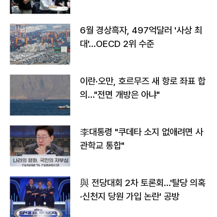
우려
6월 경상흑자, 497억달러 '사상 최
대'…OECD 2위 수준
이란·오만, 호르무즈 새 항로 좌표 합
의…"전면 개방은 아냐"
李대통령 "쿠데타 소지 없애려면 사
관학교 통합"
與 전당대회 2차 토론회…'탈당 의혹
·신천지 당원 가입 논란' 공방