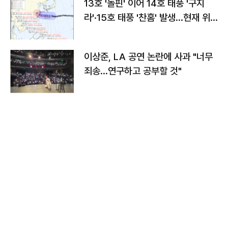
13호 '돌핀' 이어 14호 태풍 '구지
라'·15호 태풍 '찬홈' 발생…현재 위
치와 이동경로는?
이상준, LA 공연 논란에 사과 "너무
죄송…연구하고 공부할 것"