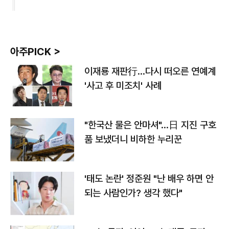
아주PICK >
이재룡 재판行…다시 떠오른 연예계
'사고 후 미조치' 사례
"한국산 물은 안마셔"…日 지진 구호
품 보냈더니 비하한 누리꾼
'태도 논란' 정준원 "난 배우 하면 안
되는 사람인가? 생각 했다"