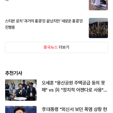
스티븐 로치 '과거의 홍콩'은 끝났지만 '새로운 홍콩'은
진행중
중국뉴스
더보기
추천기사
오세훈 "용산공원 주택공급 동의 못
해" vs 與 "정치적 어젠다로 사용"
맞불
李대통령 "외신서 보던 폭염 상황 현