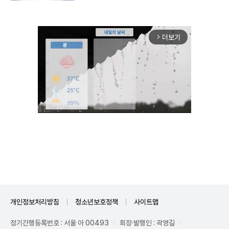
더보기
arrow_forward_ios
Unmute
개인정보처리방침
청소년보호정책
사이트맵
정기간행등록번호 : 서울 아 00493
회장·발행인 : 곽영길