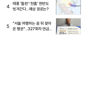
태풍 '돌핀'·'찬홈' 한반도
4
빗겨간다…예상 경로는?
"서울 여행하는 꿈 뒤 찾아
5
온 행운"…327회차 연금
복권720+ 당첨번호조회
주목