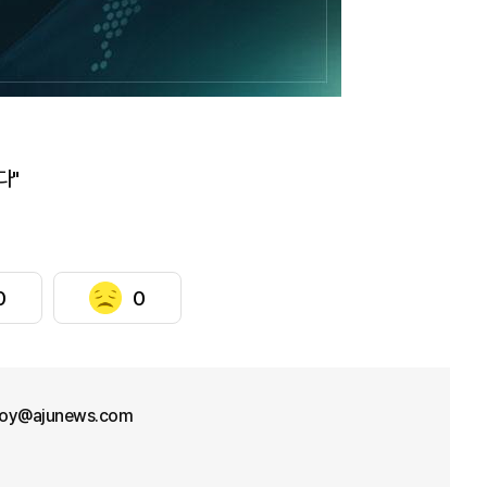
다"
0
0
oy@ajunews.com