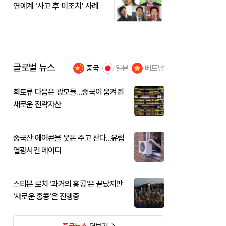
연예계 '사고 후 미조치' 사례
글로벌 뉴스
중국
일본
베트남
희토류 다음은 광모듈…중국이 움켜쥔
새로운 전략자산
중국산 에어콘을 웃돈 주고 산다...유럽
열광시킨 메이디
스티븐 로치 '과거의 홍콩'은 끝났지만
'새로운 홍콩'은 진행중