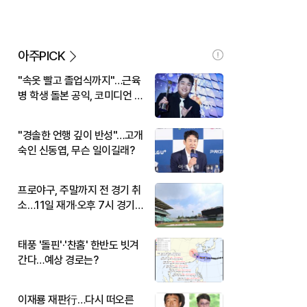
아주PICK
"속옷 빨고 졸업식까지"…근육
병 학생 돌본 공익, 코미디언 김
규원이었다
"경솔한 언행 깊이 반성"…고개
숙인 신동엽, 무슨 일이길래?
프로야구, 주말까지 전 경기 취
소…11일 재개·오후 7시 경기
시작
태풍 '돌핀'·'찬홈' 한반도 빗겨
간다…예상 경로는?
이재룡 재판行…다시 떠오른