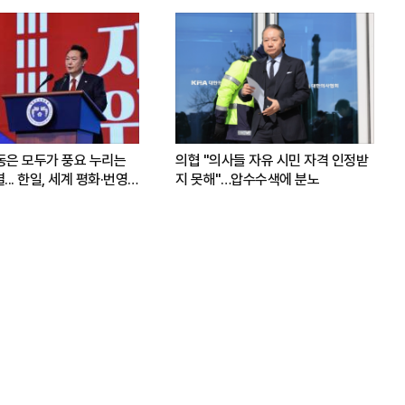
운동은 모두가 풍요 누리는
의협 "의사들 자유 시민 자격 인정받
.. 한일, 세계 평화·번영
지 못해"…압수수색에 분노