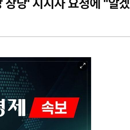
당 창당' 지지자 요청에 "알
이
미
지
확
대