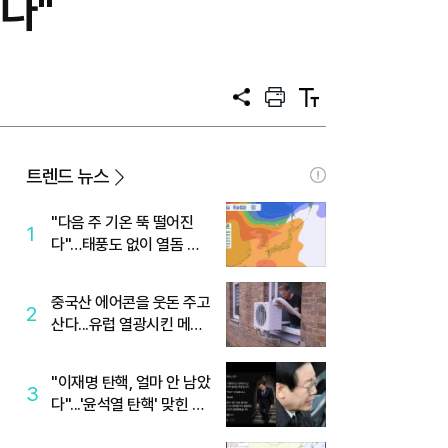
겠다"
공
프
텍
유
린
스
트
트
크
기
트렌드 뉴스
"다음 주 기온 뚝 떨어진
1
다"…태풍도 없이 열돔 박
살 낸 '이것'
중국산 에어콘을 웃돈 주고
2
산다...유럽 열광시킨 메이
디
"이재명 탄핵, 얼마 안 남았
3
다"...'윤석열 탄핵' 맞힌 무
당, '성지글' 등장