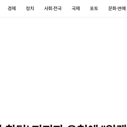
경제
정치
사회·전국
국제
포토
문화·연예