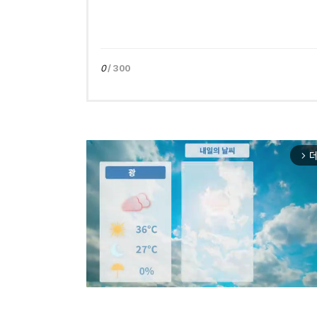
0
/ 300
더
arrow_forward_ios