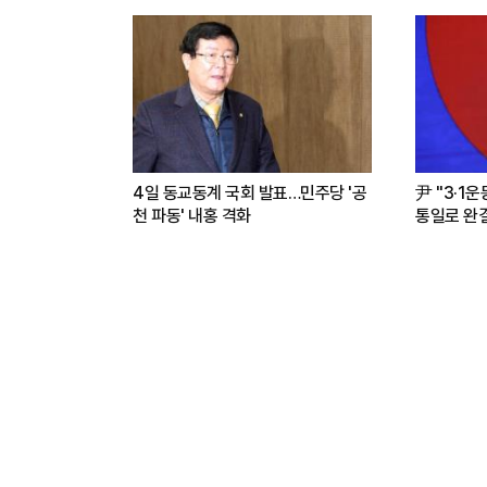
4일 동교동계 국회 발표…민주당 '공
尹 "3·1
천 파동' 내홍 격화
통일로 완결.
파트너"