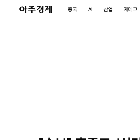
아
중국
AI
산업
재테크
주
경
제