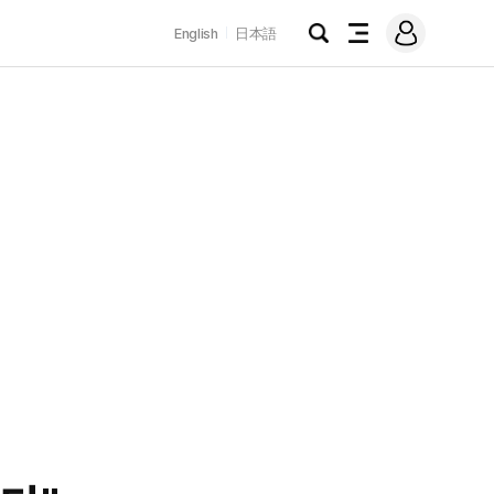
로
English
日本語
그
검
전
인
색
체
메
뉴