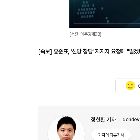
[서잔=아주경제DB]
[속보] 홍준표, '신당 창당' 지지자 요청에 "알겠
정현환 기자
dondev
기자의 다른기사