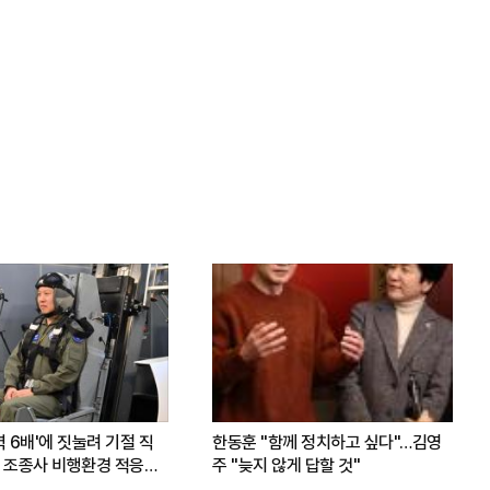
력 6배'에 짓눌려 기절 직
한동훈 "함께 정치하고 싶다"…김영
 조종사 비행환경 적응훈
주 "늦지 않게 답할 것"