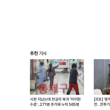
추천
기사
시한 지났는데 전공의 복귀 '미미한
[르포] '중
수준'...271명 추가돼 누적 565명
전…전투기
련(영상)