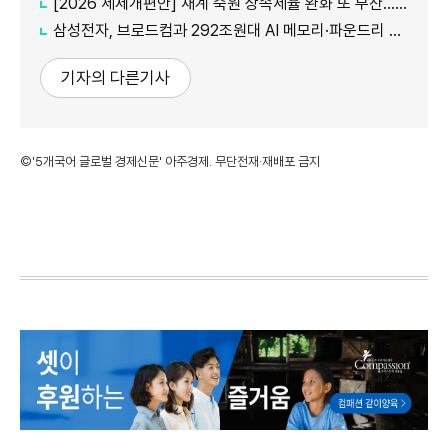
[2026 세제개편안] 재계 숙원 상속세율 완화 또 무산...국내생산·석화 세제지원 실효성 의문
삼성전자, 브로드컴과 292조원대 AI 메모리·파운드리 협력...차세대 HBM 경쟁력 입증
기자의 다른기사
©'5개국어 글로벌 경제신문' 아주경제. 무단전재·재배포 금지