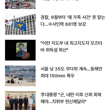
경찰, 9월부터 '제 가족 사건' 못 맡는
다…수사인력 881명 보강
"이란 지도부 내 최고지도자 모즈타
바 위독설 확산"
서울 낮 35도 무더위 계속…동해안
최대 150㎜ 폭우
李대통령 "군, 내란 이후 신뢰 회복
해야…지휘부 헌신해달라"