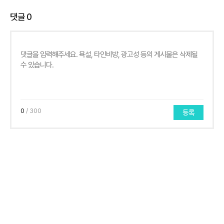
댓글
0
0
/ 300
등록