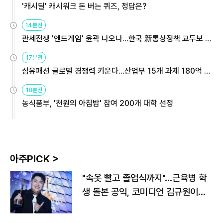
'캐시딜' 캐시워크 돈 버는 퀴즈, 정답은?
14분전
관세전쟁 '엔드게임' 윤곽 나오나…한국 新통상정책 교두보 활
용해야
17분전
섬유패션 글로벌 경쟁력 키운다…산업부 15개 과제 180억 지
원
18분전
농식품부, '천원의 아침밥' 참여 200개 대학 선정
아주PICK >
"속옷 빨고 졸업식까지"…근육병 학
생 돌본 공익, 코미디언 김규원이었
다