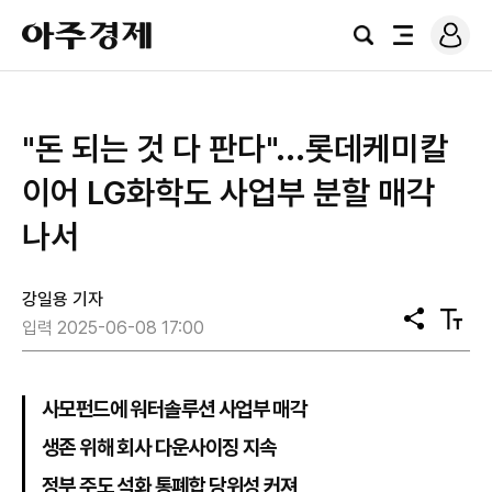
로
아
그
검
전
주
인
색
체
경
메
제
뉴
"돈 되는 것 다 판다"...롯데케미칼
이어 LG화학도 사업부 분할 매각
나서
강일용 기자
공
텍
입력 2025-06-08 17:00
유
스
트
크
기
사모펀드에 워터솔루션 사업부 매각
생존 위해 회사 다운사이징 지속
정부 주도 석화 통폐합 당위성 커져