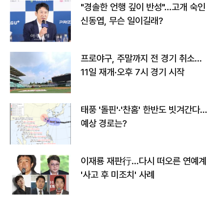
"경솔한 언행 깊이 반성"…고개 숙인
신동엽, 무슨 일이길래?
프로야구, 주말까지 전 경기 취소…
11일 재개·오후 7시 경기 시작
태풍 '돌핀'·'찬홈' 한반도 빗겨간다…
예상 경로는?
이재룡 재판行…다시 떠오른 연예계
'사고 후 미조치' 사례