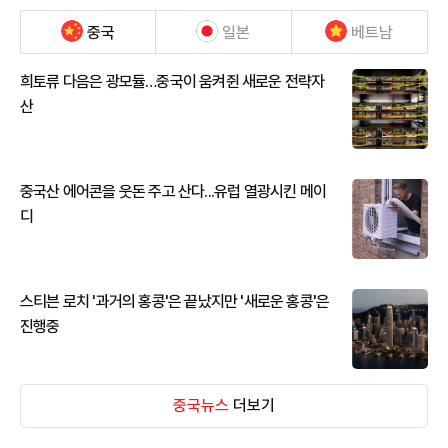
중국
일본
베트남
희토류 다음은 광모듈…중국이 움켜쥔 새로운 전략자
산
중국산 에어콘을 웃돈 주고 산다...유럽 열광시킨 메이
디
스티븐 로치 '과거의 홍콩'은 끝났지만 '새로운 홍콩'은
진행중
중국뉴스
더보기