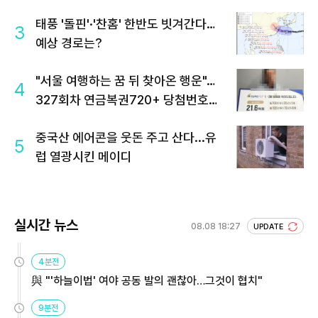
태풍 '돌핀'·'찬홈' 한반도 빗겨간다…
3
예상 경로는?
"서울 여행하는 꿈 뒤 찾아온 행운"…
4
327회차 연금복권720+ 당첨번호조
회 주목
중국산 에어콘을 웃돈 주고 산다...유
5
럽 열광시킨 메이디
실시간 뉴스
08.08 18:27
UPDATE
4분전
與 "'하늘이법' 여야 공동 발의 괜찮아…그것이 협치"
9분전