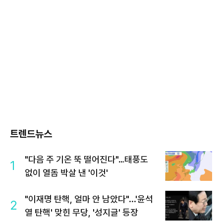
트렌드뉴스
"다음 주 기온 뚝 떨어진다"…태풍도
1
없이 열돔 박살 낸 '이것'
"이재명 탄핵, 얼마 안 남았다"...'윤석
2
열 탄핵' 맞힌 무당, '성지글' 등장