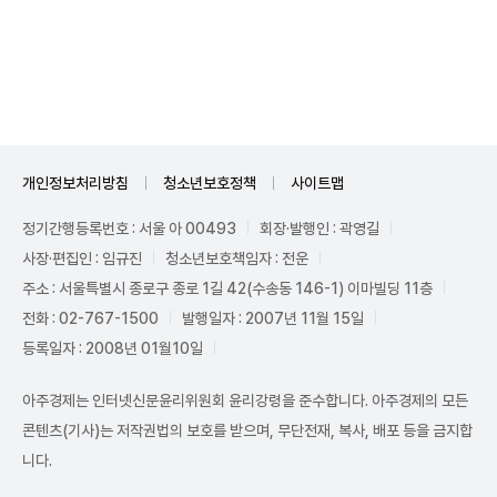
Unmute
개인정보처리방침
청소년보호정책
사이트맵
정기간행등록번호 : 서울 아 00493
회장·발행인 : 곽영길
사장·편집인 : 임규진
청소년보호책임자 : 전운
주소 : 서울특별시 종로구 종로 1길 42(수송동 146-1) 이마빌딩 11층
전화 : 02-767-1500
발행일자 : 2007년 11월 15일
등록일자 : 2008년 01월10일
아주경제는 인터넷신문윤리위원회 윤리강령을 준수합니다. 아주경제의 모든
콘텐츠(기사)는 저작권법의 보호를 받으며, 무단전재, 복사, 배포 등을 금지합
니다.