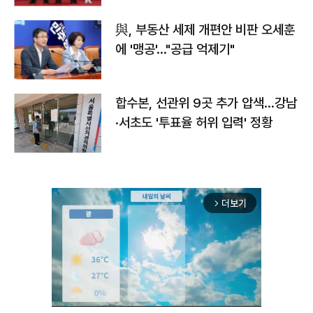
與, 부동산 세제 개편안 비판 오세훈
에 '맹공'…"공급 억제기"
합수본, 선관위 9곳 추가 압색…강남
·서초도 '투표율 허위 입력' 정황
더보기
arrow_forward_ios