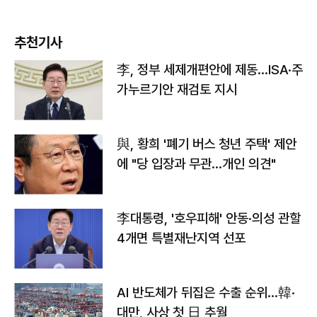
추천기사
李, 정부 세제개편안에 제동…ISA·주
가누르기안 재검토 지시
與, 황희 '폐기 버스 청년 주택' 제안
에 "당 입장과 무관…개인 의견"
李대통령, '호우피해' 안동·의성 관할
4개면 특별재난지역 선포
AI 반도체가 뒤집은 수출 순위…韓·
대만, 사상 첫 日 추월