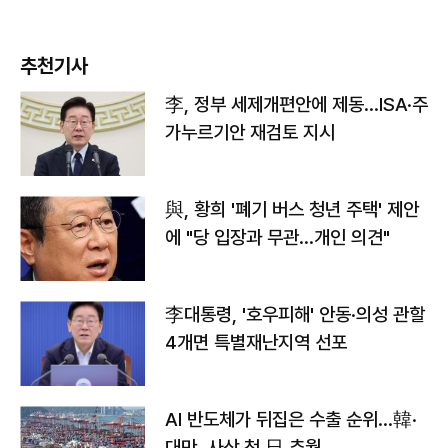
추천기사
李, 정부 세제개편안에 제동…ISA·주
가누르기안 재검토 지시
與, 황희 '폐기 버스 청년 주택' 제안
에 "당 입장과 무관…개인 의견"
李대통령, '호우피해' 안동·의성 관할
4개면 특별재난지역 선포
AI 반도체가 뒤집은 수출 순위…韓·
대만, 사상 첫 日 추월