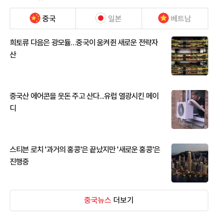
중국
일본
베트남
희토류 다음은 광모듈…중국이 움켜쥔 새로운 전략자
산
중국산 에어콘을 웃돈 주고 산다...유럽 열광시킨 메이
디
스티븐 로치 '과거의 홍콩'은 끝났지만 '새로운 홍콩'은
진행중
중국뉴스
더보기