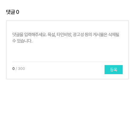
댓글
0
0
/ 300
등록