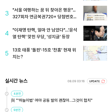
"서울 여행하는 꿈 뒤 찾아온 행운"…
3
327회차 연금복권720+ 당첨번호조
회 주목
"이재명 탄핵, 얼마 안 남았다"...'윤석
4
열 탄핵' 맞힌 무당, '성지글' 등장
13호 태풍 '돌핀'·15호 '찬홈' 현재 위
5
치는?
실시간 뉴스
08.09 03:16
UPDATE
4분전
與 "'하늘이법' 여야 공동 발의 괜찮아…그것이 협치"
9분전