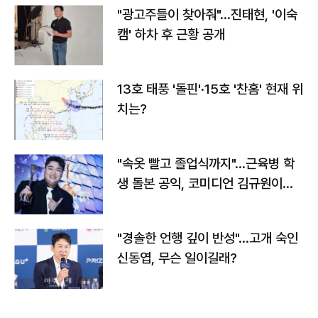
"광고주들이 찾아줘"…진태현, '이숙
캠' 하차 후 근황 공개
13호 태풍 '돌핀'·15호 '찬홈' 현재 위
치는?
"속옷 빨고 졸업식까지"…근육병 학
생 돌본 공익, 코미디언 김규원이었
다
"경솔한 언행 깊이 반성"…고개 숙인
신동엽, 무슨 일이길래?