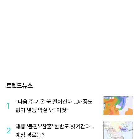
트렌드뉴스
"다음 주 기온 뚝 떨어진다"…태풍도
1
없이 열돔 박살 낸 '이것'
태풍 '돌핀'·'찬홈' 한반도 빗겨간다…
2
예상 경로는?