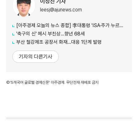
이성진 기자
leesj@ajunews.com
[아주경제 오늘의 뉴스 종합] 李대통령 'ISA·주가 누르기' 재검토…與 "환영" 野 "졸속 국정" 外
'축구의 신' 메시 부친상…향년 68세
부산 철강제조 공장서 화재…대응 1단계 발령
기자의 다른기사
©'5개국어 글로벌 경제신문' 아주경제. 무단전재·재배포 금지