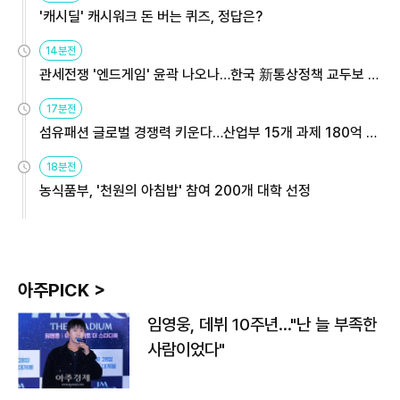
'캐시딜' 캐시워크 돈 버는 퀴즈, 정답은?
14분전
관세전쟁 '엔드게임' 윤곽 나오나…한국 新통상정책 교두보 활
용해야
17분전
섬유패션 글로벌 경쟁력 키운다…산업부 15개 과제 180억 지
원
18분전
농식품부, '천원의 아침밥' 참여 200개 대학 선정
아주PICK >
임영웅, 데뷔 10주년…"난 늘 부족한
사람이었다"