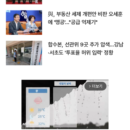
與, 부동산 세제 개편안 비판 오세훈
에 '맹공'…"공급 억제기"
합수본, 선관위 9곳 추가 압색…강남
·서초도 '투표율 허위 입력' 정황
더보기
arrow_forward_ios