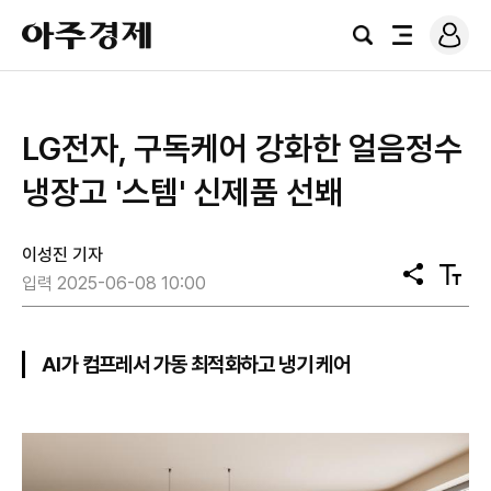
로
아
그
검
전
주
인
색
체
경
메
제
뉴
LG전자, 구독케어 강화한 얼음정수
냉장고 '스템' 신제품 선봬
이성진 기자
공
텍
입력 2025-06-08 10:00
유
스
트
크
기
AI가 컴프레서 가동 최적화하고 냉기 케어