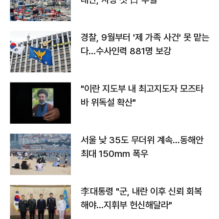
경찰, 9월부터 '제 가족 사건' 못 맡는
다…수사인력 881명 보강
"이란 지도부 내 최고지도자 모즈타
바 위독설 확산"
서울 낮 35도 무더위 계속…동해안
최대 150㎜ 폭우
李대통령 "군, 내란 이후 신뢰 회복
해야…지휘부 헌신해달라"