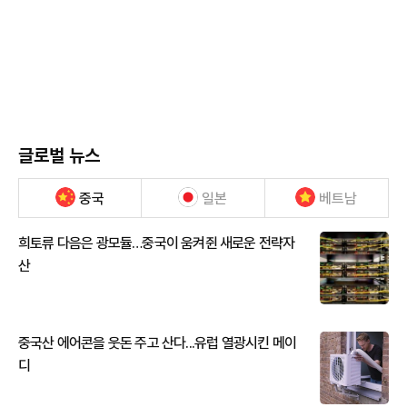
글로벌 뉴스
중국
일본
베트남
희토류 다음은 광모듈…중국이 움켜쥔 새로운 전략자
산
중국산 에어콘을 웃돈 주고 산다...유럽 열광시킨 메이
디