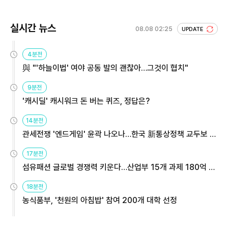
실시간 뉴스
08.08 02:25
UPDATE
4분전
與 "'하늘이법' 여야 공동 발의 괜찮아…그것이 협치"
9분전
'캐시딜' 캐시워크 돈 버는 퀴즈, 정답은?
14분전
관세전쟁 '엔드게임' 윤곽 나오나…한국 新통상정책 교두보 활
용해야
17분전
섬유패션 글로벌 경쟁력 키운다…산업부 15개 과제 180억 지
원
18분전
농식품부, '천원의 아침밥' 참여 200개 대학 선정