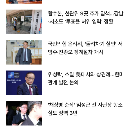
합수본, 선관위 9곳 추가 압색…강남
·서초도 '투표율 허위 입력' 정황
국민의힘 윤리위, '돌려차기 실언' 서
범수·진종오 징계절차 개시
위성락, 스틸 美대사와 상견례…한미
관계 발전 논의
'채상병 순직' 임성근 전 사단장 항소
심도 징역 3년