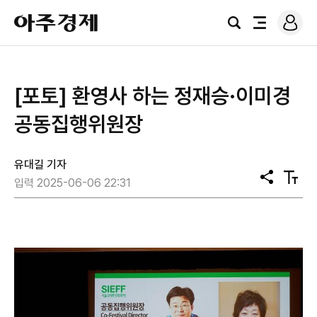
로
아
그
검
전
주
인
색
체
경
메
제
뉴
[포토] 환영사 하는 정재승·이미경
공동집행위원장
유대길 기자
공
텍
입력 2025-06-06 22:31
유
스
트
크
기