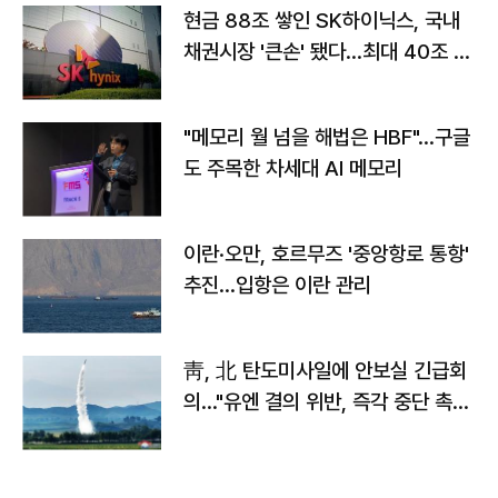
현금 88조 쌓인 SK하이닉스, 국내
채권시장 '큰손' 됐다…최대 40조 투
자
"메모리 월 넘을 해법은 HBF"…구글
도 주목한 차세대 AI 메모리
이란·오만, 호르무즈 '중앙항로 통항'
추진…입항은 이란 관리
靑, 北 탄도미사일에 안보실 긴급회
의…"유엔 결의 위반, 즉각 중단 촉
구"