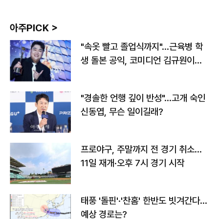
아주PICK >
"속옷 빨고 졸업식까지"…근육병 학
생 돌본 공익, 코미디언 김규원이었
다
"경솔한 언행 깊이 반성"…고개 숙인
신동엽, 무슨 일이길래?
프로야구, 주말까지 전 경기 취소…
11일 재개·오후 7시 경기 시작
태풍 '돌핀'·'찬홈' 한반도 빗겨간다…
예상 경로는?