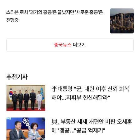
스티븐 로치 '과거의 홍콩'은 끝났지만 '새로운 홍콩'은
진행중
중국뉴스
더보기
추천기사
李대통령 "군, 내란 이후 신뢰 회복
해야…지휘부 헌신해달라"
與, 부동산 세제 개편안 비판 오세훈
에 '맹공'…"공급 억제기"