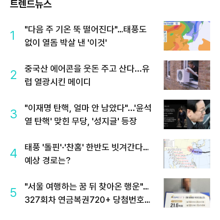
트렌드뉴스
"다음 주 기온 뚝 떨어진다"…태풍도
1
없이 열돔 박살 낸 '이것'
중국산 에어콘을 웃돈 주고 산다...유
2
럽 열광시킨 메이디
"이재명 탄핵, 얼마 안 남았다"...'윤석
3
열 탄핵' 맞힌 무당, '성지글' 등장
태풍 '돌핀'·'찬홈' 한반도 빗겨간다…
4
예상 경로는?
"서울 여행하는 꿈 뒤 찾아온 행운"…
5
327회차 연금복권720+ 당첨번호조
회 주목