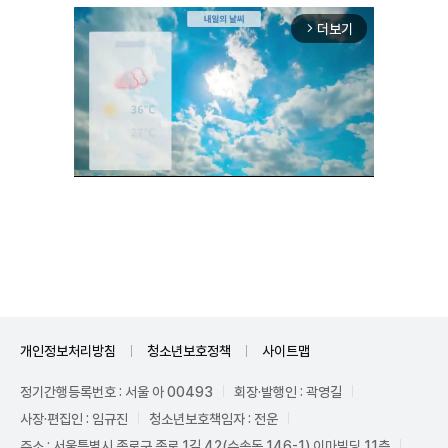
더보기
arrow_forward_ios
Mute
개인정보처리방침
청소년보호정책
사이트맵
정기간행등록번호 : 서울 아 00493
회장·발행인 : 곽영길
사장·편집인 : 임규진
청소년보호책임자 : 전운
주소 : 서울특별시 종로구 종로 1길 42(수송동 146-1) 이마빌딩 11층