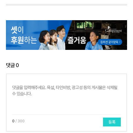
댓글
0
0
/ 300
등록