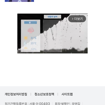
더보기
arrow_forward_ios
Unmute
개인정보처리방침
청소년보호정책
사이트맵
정기간행등록번호 : 서울 아 00493
회장·발행인 : 곽영길