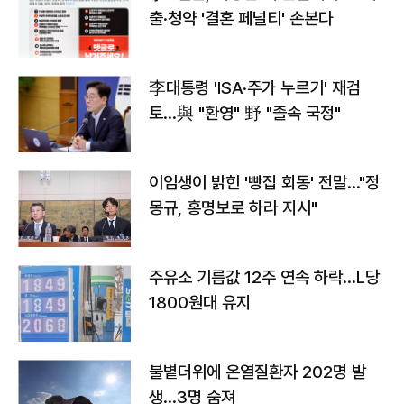
출·청약 '결혼 페널티' 손본다
李대통령 'ISA·주가 누르기' 재검
토…與 "환영" 野 "졸속 국정"
이임생이 밝힌 '빵집 회동' 전말…"정
몽규, 홍명보로 하라 지시"
주유소 기름값 12주 연속 하락…L당
1800원대 유지
불볕더위에 온열질환자 202명 발
생…3명 숨져