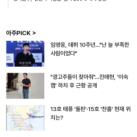
아주PICK >
임영웅, 데뷔 10주년…"난 늘 부족한
사람이었다"
"광고주들이 찾아줘"…진태현, '이숙
캠' 하차 후 근황 공개
13호 태풍 '돌핀'·15호 '찬홈' 현재 위
치는?