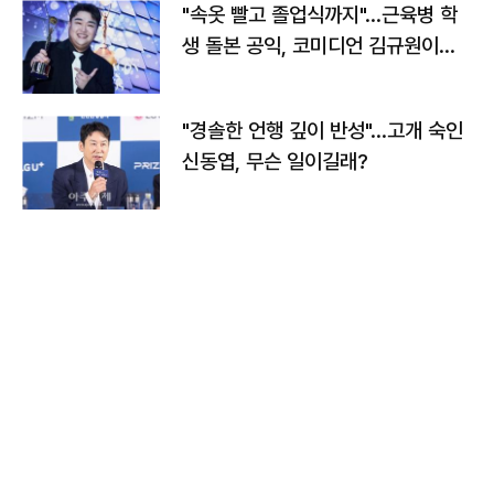
"속옷 빨고 졸업식까지"…근육병 학
생 돌본 공익, 코미디언 김규원이었
다
"경솔한 언행 깊이 반성"…고개 숙인
신동엽, 무슨 일이길래?