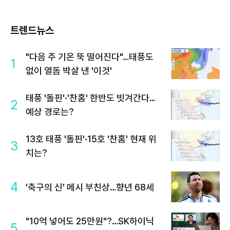
트렌드뉴스
"다음 주 기온 뚝 떨어진다"…태풍도
1
없이 열돔 박살 낸 '이것'
태풍 '돌핀'·'찬홈' 한반도 빗겨간다…
2
예상 경로는?
13호 태풍 '돌핀'·15호 '찬홈' 현재 위
3
치는?
4
'축구의 신' 메시 부친상…향년 68세
"10억 넣어도 25만원"?…SK하이닉
5