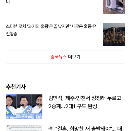
디
스티븐 로치 '과거의 홍콩'은 끝났지만 '새로운 홍콩'은
진행중
중국뉴스
더보기
추천기사
김민석, 제주·인천서 정청래 누르고
2승째…2대1 구도 완성
李 "결혼, 희망찬 새 출발돼야"… 대