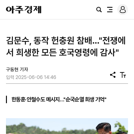
로
아
그
검
전
주
인
색
체
경
메
제
뉴
김문수, 동작 헌충원 참배…"전쟁에
서 희생한 모든 호국영령에 감사"
구동현 기자
공
텍
입력 2025-06-06 14:46
유
스
트
크
기
한동훈·안철수도 메시지…"순국순열 희생 기억"