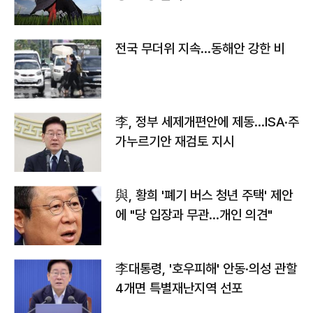
전국 무더위 지속…동해안 강한 비
李, 정부 세제개편안에 제동…ISA·주
가누르기안 재검토 지시
與, 황희 '폐기 버스 청년 주택' 제안
에 "당 입장과 무관…개인 의견"
李대통령, '호우피해' 안동·의성 관할
4개면 특별재난지역 선포