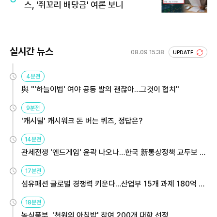
스, '쥐꼬리 배당금' 여론 보니
실시간 뉴스
08.09 15:38
UPDATE
4분전
與 "'하늘이법' 여야 공동 발의 괜찮아…그것이 협치"
9분전
'캐시딜' 캐시워크 돈 버는 퀴즈, 정답은?
14분전
관세전쟁 '엔드게임' 윤곽 나오나…한국 新통상정책 교두보 활
용해야
17분전
섬유패션 글로벌 경쟁력 키운다…산업부 15개 과제 180억 지
원
18분전
농식품부, '천원의 아침밥' 참여 200개 대학 선정