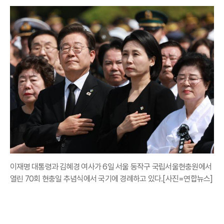
이재명 대통령과 김혜경 여사가 6일 서울 동작구 국립서울현충원에서
열린 70회 현충일 추념식에서 국기에 경례하고 있다.[사진=연합뉴스]