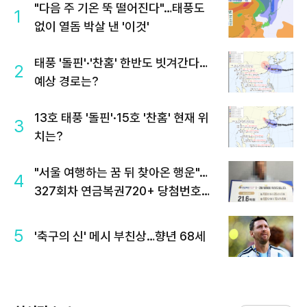
"다음 주 기온 뚝 떨어진다"…태풍도
1
없이 열돔 박살 낸 '이것'
태풍 '돌핀'·'찬홈' 한반도 빗겨간다…
2
예상 경로는?
13호 태풍 '돌핀'·15호 '찬홈' 현재 위
3
치는?
"서울 여행하는 꿈 뒤 찾아온 행운"…
4
327회차 연금복권720+ 당첨번호조
회 주목
5
'축구의 신' 메시 부친상…향년 68세