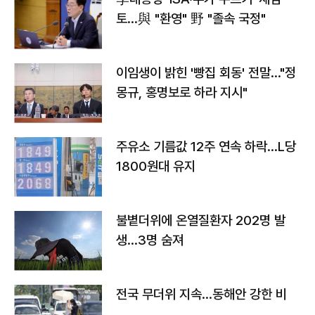
토…與 "환영" 野 "졸속 국정"
이임생이 밝힌 '빵집 회동' 전말…"정
몽규, 홍명보로 하라 지시"
주유소 기름값 12주 연속 하락…L당
1800원대 유지
불볕더위에 온열질환자 202명 발
생…3명 숨져
전국 무더위 지속…동해안 강한 비