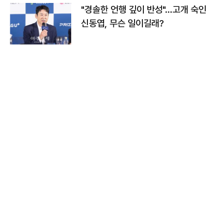
"경솔한 언행 깊이 반성"…고개 숙인
신동엽, 무슨 일이길래?