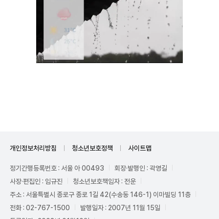
Unmute
개인정보처리방침
청소년보호정책
사이트맵
정기간행등록번호 : 서울 아 00493
회장·발행인 : 곽영길
사장·편집인 : 임규진
청소년보호책임자 : 전운
주소 : 서울특별시 종로구 종로 1길 42(수송동 146-1) 이마빌딩 11층
전화 : 02-767-1500
발행일자 : 2007년 11월 15일