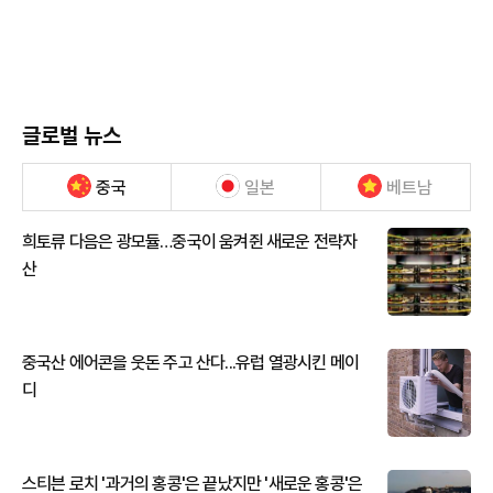
글로벌 뉴스
중국
일본
베트남
희토류 다음은 광모듈…중국이 움켜쥔 새로운 전략자
산
중국산 에어콘을 웃돈 주고 산다...유럽 열광시킨 메이
디
스티븐 로치 '과거의 홍콩'은 끝났지만 '새로운 홍콩'은