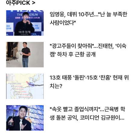
아주PICK >
임영웅, 데뷔 10주년…"난 늘 부족한
사람이었다"
"광고주들이 찾아줘"…진태현, '이숙
캠' 하차 후 근황 공개
13호 태풍 '돌핀'·15호 '찬홈' 현재 위
치는?
"속옷 빨고 졸업식까지"…근육병 학
생 돌본 공익, 코미디언 김규원이었
다