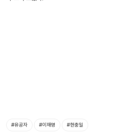
#유공자
#이재명
#현충일