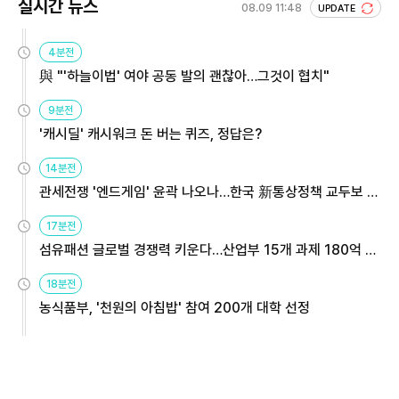
실시간 뉴스
08.09 11:48
UPDATE
4분전
與 "'하늘이법' 여야 공동 발의 괜찮아…그것이 협치"
9분전
'캐시딜' 캐시워크 돈 버는 퀴즈, 정답은?
14분전
관세전쟁 '엔드게임' 윤곽 나오나…한국 新통상정책 교두보 활
용해야
17분전
섬유패션 글로벌 경쟁력 키운다…산업부 15개 과제 180억 지
원
18분전
농식품부, '천원의 아침밥' 참여 200개 대학 선정