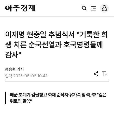
로
아
그
검
전
주
인
색
체
경
메
제
뉴
이재명 현충일 추념식서 "거룩한 희
생 치른 순국선열과 호국영령들께
감사"
송승현 기자
공
텍
입력 2025-06-06 10:43
유
스
트
크
기
해군 초계기·감귤창고 화재 순직자 유가족 참석, 李 "깊은
위로의 말씀"