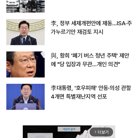
李, 정부 세제개편안에 제동…ISA·주
가누르기안 재검토 지시
與, 황희 '폐기 버스 청년 주택' 제안
에 "당 입장과 무관…개인 의견"
李대통령, '호우피해' 안동·의성 관할
4개면 특별재난지역 선포
더보기
arrow_forward_ios