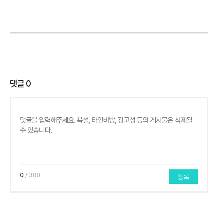
댓글
0
0
/ 300
등록