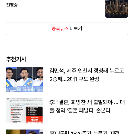
진행중
중국뉴스
더보기
추천기사
김민석, 제주·인천서 정청래 누르고
2승째…2대1 구도 완성
李 "결혼, 희망찬 새 출발돼야"… 대
출·청약 '결혼 페널티' 손본다
李대통령 'ISA·주가 누르기' 재검