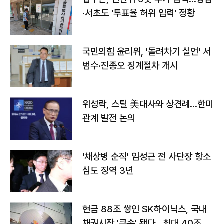
·서초도 '투표율 허위 입력' 정황
국민의힘 윤리위, '돌려차기 실언' 서
범수·진종오 징계절차 개시
위성락, 스틸 美대사와 상견례…한미
관계 발전 논의
'채상병 순직' 임성근 전 사단장 항소
심도 징역 3년
현금 88조 쌓인 SK하이닉스, 국내
채권시장 '큰손' 됐다…최대 40조 투