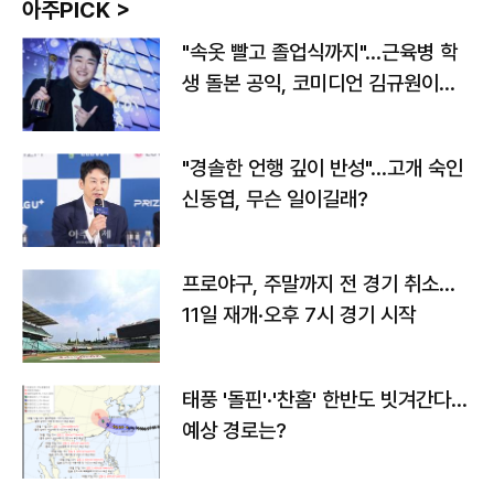
아주PICK >
"속옷 빨고 졸업식까지"…근육병 학
생 돌본 공익, 코미디언 김규원이었
다
"경솔한 언행 깊이 반성"…고개 숙인
신동엽, 무슨 일이길래?
프로야구, 주말까지 전 경기 취소…
11일 재개·오후 7시 경기 시작
태풍 '돌핀'·'찬홈' 한반도 빗겨간다…
예상 경로는?