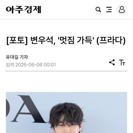
로
아
그
검
전
주
인
색
체
경
메
제
뉴
[포토] 변우석, '멋짐 가득' (프라다)
유대길 기자
공
텍
입력 2025-06-06 00:01
유
스
트
크
기