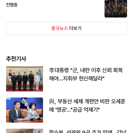
진행중
중국뉴스
더보기
추천기사
李대통령 "군, 내란 이후 신뢰 회복
해야…지휘부 헌신해달라"
與, 부동산 세제 개편안 비판 오세훈
에 '맹공'…"공급 억제기"
합수본, 선관위 9곳 추가 압색…강남