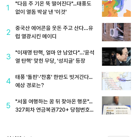
"다음 주 기온 뚝 떨어진다"…태풍도
1
없이 열돔 박살 낸 '이것'
중국산 에어콘을 웃돈 주고 산다...유
2
럽 열광시킨 메이디
"이재명 탄핵, 얼마 안 남았다"...'윤석
3
열 탄핵' 맞힌 무당, '성지글' 등장
태풍 '돌핀'·'찬홈' 한반도 빗겨간다…
4
예상 경로는?
"서울 여행하는 꿈 뒤 찾아온 행운"…
5
327회차 연금복권720+ 당첨번호조
회 주목