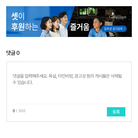
댓글
0
0
/ 300
등록