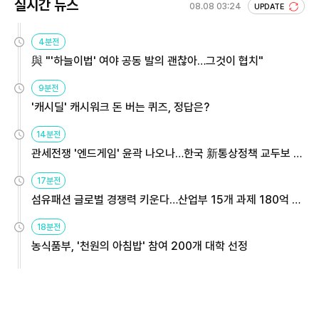
실시간 뉴스
08.08 03:24
UPDATE
4분전
與 "'하늘이법' 여야 공동 발의 괜찮아…그것이 협치"
9분전
'캐시딜' 캐시워크 돈 버는 퀴즈, 정답은?
14분전
관세전쟁 '엔드게임' 윤곽 나오나…한국 新통상정책 교두보 활
용해야
17분전
섬유패션 글로벌 경쟁력 키운다…산업부 15개 과제 180억 지
원
18분전
농식품부, '천원의 아침밥' 참여 200개 대학 선정