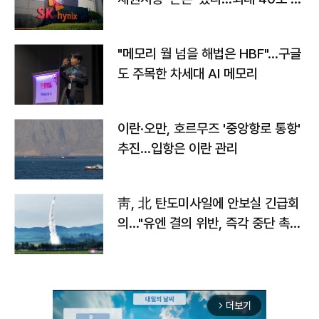
자
"메모리 월 넘을 해법은 HBF"…구글
도 주목한 차세대 AI 메모리
이란·오만, 호르무즈 '중앙항로 통항'
추진…입항은 이란 관리
靑, 北 탄도미사일에 안보실 긴급회
의…"유엔 결의 위반, 즉각 중단 촉
구"
더보기
arrow_forward_ios