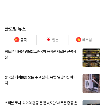
글로벌 뉴스
중국
일본
베트남
희토류 다음은 광모듈…중국이 움켜쥔 새로운 전략자
산
중국산 에어콘을 웃돈 주고 산다...유럽 열광시킨 메이
디
스티븐 로치 '과거의 홍콩'은 끝났지만 '새로운 홍콩'은