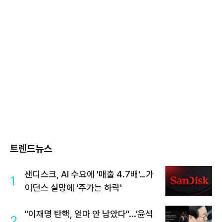
트렌드뉴스
샌디스크, AI 수요에 '매출 4.7배'…가
1
이던스 실망에 '주가는 하락'
"이재명 탄핵, 얼마 안 남았다"...'윤석
2