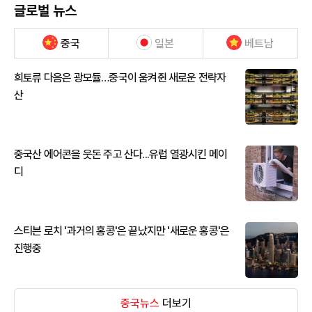
글로벌 뉴스
중국
일본
베트남
희토류 다음은 광모듈…중국이 움켜쥔 새로운 전략자
산
중국산 에어콘을 웃돈 주고 산다...유럽 열광시킨 메이
디
스티븐 로치 '과거의 홍콩'은 끝났지만 '새로운 홍콩'은
진행중
중국뉴스
더보기