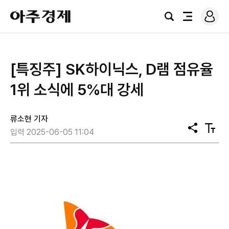
로
아
그
검
전
주
인
색
체
경
메
제
뉴
[특징주] SK하이닉스, D램 점유율
1위 소식에 5%대 강세
류소현 기자
공
텍
입력 2025-06-05 11:04
유
스
트
크
기