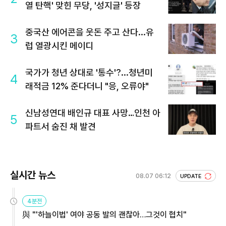
열 탄핵' 맞힌 무당, '성지글' 등장
중국산 에어콘을 웃돈 주고 산다...유
3
럽 열광시킨 메이디
국가가 청년 상대로 '통수'?...청년미
4
래적금 12% 준다더니 "응, 오류야"
신남성연대 배인규 대표 사망…인천 아
5
파트서 숨진 채 발견
실시간 뉴스
08.07 06:12
UPDATE
4분전
與 "'하늘이법' 여야 공동 발의 괜찮아…그것이 협치"