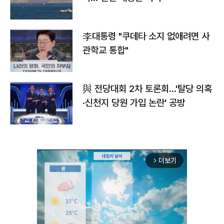
李대통령 "쿠데타 소지 없애려면 사
관학교 통합"
與 전당대회 2차 토론회…'탈당 의혹
·신천지 당원 가입 논란' 공방
더보기
arrow_forward_ios