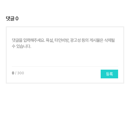
댓글
0
0
/ 300
등록