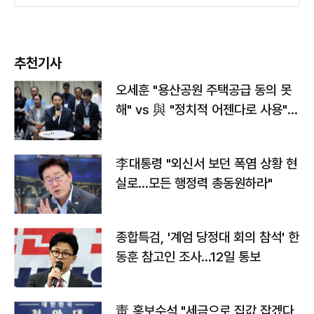
추천기사
오세훈 "용산공원 주택공급 동의 못
해" vs 與 "정치적 어젠다로 사용"
맞불
李대통령 "외신서 보던 폭염 상황 현
실로…모든 행정력 총동원하라"
종합특검, '계엄 당정대 회의 참석' 한
동훈 참고인 조사...12일 통보
靑 홍보수석 "세금으로 집값 잡겠다