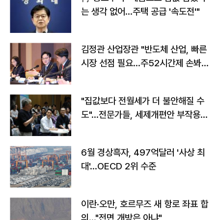
는 생각 없어…주택 공급 '속도전'"
김정관 산업장관 "반도체 산업, 빠른
시장 선점 필요…주52시간제 손봐
야"
"집값보다 전월세가 더 불안해질 수
도"…전문가들, 세제개편안 부작용
우려
6월 경상흑자, 497억달러 '사상 최
대'…OECD 2위 수준
이란·오만, 호르무즈 새 항로 좌표 합
의…"전면 개방은 아냐"