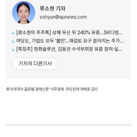
류소현 기자
sohyun@ajunews.com
[류소현의 주주톡] 상폐 무산 뒤 240% 유증…SK디앤디는 주주를 설득했나?
여당도, 기업도 모두 '불만'...재검토 요구 쏟아지는 주가누르기 방지 세제개편안
[특징주] 한화솔루션, 김동관 수석부회장 유증 참여·실적 개선 기대에 16% 강세
기자의 다른기사
©'5개국어 글로벌 경제신문' 아주경제. 무단전재·재배포 금지