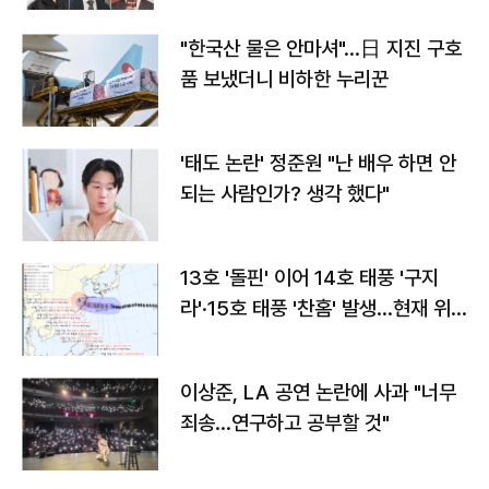
"한국산 물은 안마셔"…日 지진 구호
품 보냈더니 비하한 누리꾼
'태도 논란' 정준원 "난 배우 하면 안
되는 사람인가? 생각 했다"
13호 '돌핀' 이어 14호 태풍 '구지
라'·15호 태풍 '찬홈' 발생…현재 위
치와 이동경로는?
이상준, LA 공연 논란에 사과 "너무
죄송…연구하고 공부할 것"