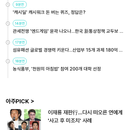
9분전
'캐시딜' 캐시워크 돈 버는 퀴즈, 정답은?
14분전
관세전쟁 '엔드게임' 윤곽 나오나…한국 新통상정책 교두보 활
용해야
17분전
섬유패션 글로벌 경쟁력 키운다…산업부 15개 과제 180억 지
원
18분전
농식품부, '천원의 아침밥' 참여 200개 대학 선정
아주PICK >
이재룡 재판行…다시 떠오른 연예계
'사고 후 미조치' 사례