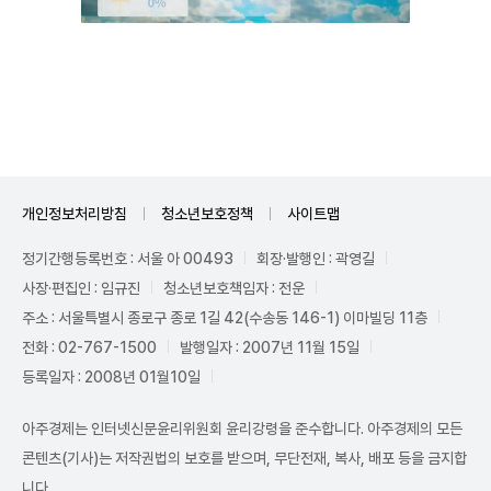
Unmute
개인정보처리방침
청소년보호정책
사이트맵
정기간행등록번호 : 서울 아 00493
회장·발행인 : 곽영길
사장·편집인 : 임규진
청소년보호책임자 : 전운
주소 : 서울특별시 종로구 종로 1길 42(수송동 146-1) 이마빌딩 11층
전화 : 02-767-1500
발행일자 : 2007년 11월 15일
등록일자 : 2008년 01월10일
아주경제는 인터넷신문윤리위원회 윤리강령을 준수합니다. 아주경제의 모든
콘텐츠(기사)는 저작권법의 보호를 받으며, 무단전재, 복사, 배포 등을 금지합
니다.