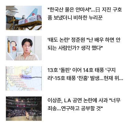
"한국산 물은 안마셔"…日 지진 구호
품 보냈더니 비하한 누리꾼
'태도 논란' 정준원 "난 배우 하면 안
되는 사람인가? 생각 했다"
13호 '돌핀' 이어 14호 태풍 '구지
라'·15호 태풍 '찬홈' 발생…현재 위
치와 이동경로는?
이상준, LA 공연 논란에 사과 "너무
죄송…연구하고 공부할 것"