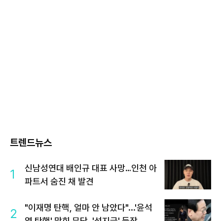
트렌드뉴스
신남성연대 배인규 대표 사망…인천 아
1
파트서 숨진 채 발견
"이재명 탄핵, 얼마 안 남았다"...'윤석
2
열 탄핵' 맞힌 무당, '성지글' 등장