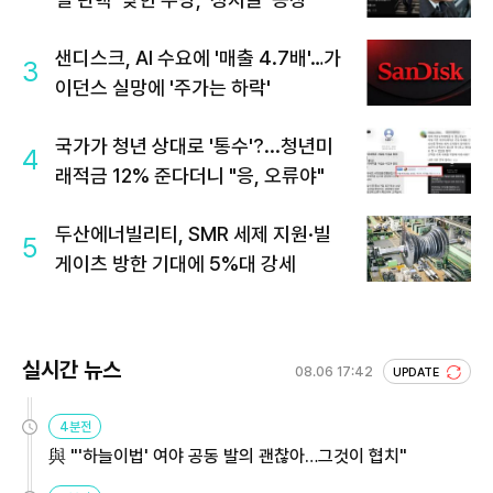
샌디스크, AI 수요에 '매출 4.7배'…가
3
이던스 실망에 '주가는 하락'
국가가 청년 상대로 '통수'?...청년미
4
래적금 12% 준다더니 "응, 오류야"
두산에너빌리티, SMR 세제 지원·빌
5
게이츠 방한 기대에 5%대 강세
실시간 뉴스
08.06 17:42
UPDATE
4분전
與 "'하늘이법' 여야 공동 발의 괜찮아…그것이 협치"