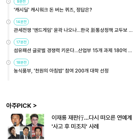
9분전
'캐시딜' 캐시워크 돈 버는 퀴즈, 정답은?
14분전
관세전쟁 '엔드게임' 윤곽 나오나…한국 新통상정책 교두보 활
용해야
17분전
섬유패션 글로벌 경쟁력 키운다…산업부 15개 과제 180억 지
원
18분전
농식품부, '천원의 아침밥' 참여 200개 대학 선정
아주PICK >
이재룡 재판行…다시 떠오른 연예계
'사고 후 미조치' 사례