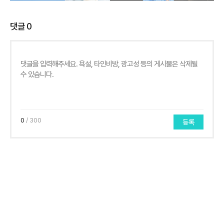
댓글
0
0
/ 300
등록