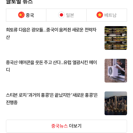
글로벌 뉴스
중국
일본
베트남
희토류 다음은 광모듈…중국이 움켜쥔 새로운 전략자
산
중국산 에어콘을 웃돈 주고 산다...유럽 열광시킨 메이
디
스티븐 로치 '과거의 홍콩'은 끝났지만 '새로운 홍콩'은
진행중
중국뉴스
더보기