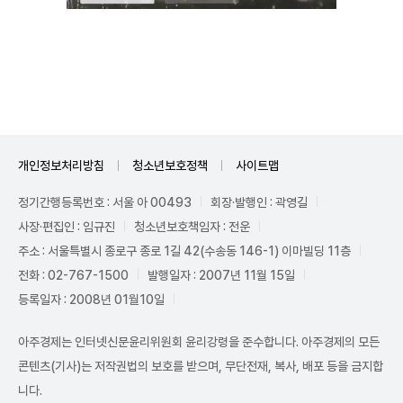
Unmute
개인정보처리방침
청소년보호정책
사이트맵
정기간행등록번호 : 서울 아 00493
회장·발행인 : 곽영길
사장·편집인 : 임규진
청소년보호책임자 : 전운
주소 : 서울특별시 종로구 종로 1길 42(수송동 146-1) 이마빌딩 11층
전화 : 02-767-1500
발행일자 : 2007년 11월 15일
등록일자 : 2008년 01월10일
아주경제는 인터넷신문윤리위원회 윤리강령을 준수합니다. 아주경제의 모든
콘텐츠(기사)는 저작권법의 보호를 받으며, 무단전재, 복사, 배포 등을 금지합
니다.