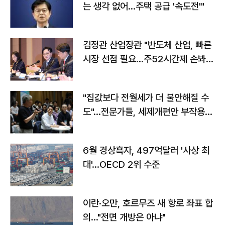
는 생각 없어…주택 공급 '속도전'"
김정관 산업장관 "반도체 산업, 빠른
시장 선점 필요…주52시간제 손봐
야"
"집값보다 전월세가 더 불안해질 수
도"…전문가들, 세제개편안 부작용
우려
6월 경상흑자, 497억달러 '사상 최
대'…OECD 2위 수준
이란·오만, 호르무즈 새 항로 좌표 합
의…"전면 개방은 아냐"