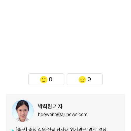
0
0
박희원 기자
heewonb@ajunews.com
[속보] 충청·강원·전북 산사태 위기경보 '경계' 격상