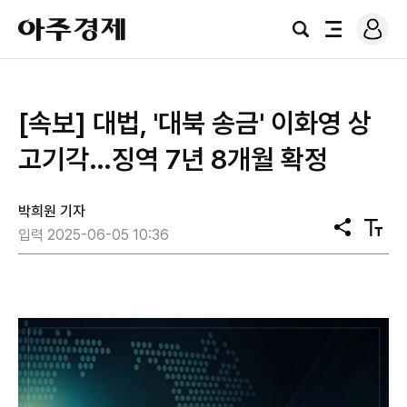
로
아
그
검
전
주
인
색
체
경
메
제
뉴
[속보] 대법, '대북 송금' 이화영 상
고기각…징역 7년 8개월 확정
박희원 기자
공
텍
입력 2025-06-05 10:36
유
스
트
크
기