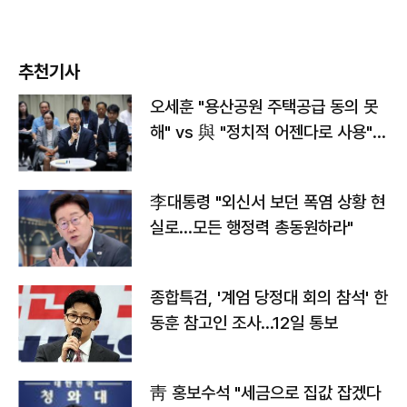
추천기사
오세훈 "용산공원 주택공급 동의 못
해" vs 與 "정치적 어젠다로 사용"
맞불
李대통령 "외신서 보던 폭염 상황 현
실로…모든 행정력 총동원하라"
종합특검, '계엄 당정대 회의 참석' 한
동훈 참고인 조사...12일 통보
靑 홍보수석 "세금으로 집값 잡겠다