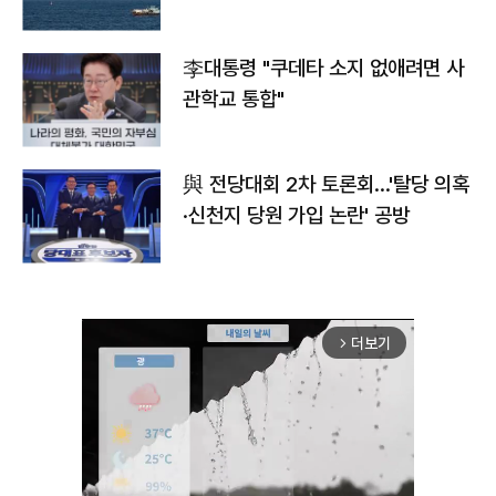
李대통령 "쿠데타 소지 없애려면 사
관학교 통합"
與 전당대회 2차 토론회…'탈당 의혹
·신천지 당원 가입 논란' 공방
더보기
arrow_forward_ios