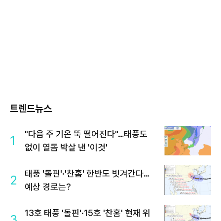
트렌드뉴스
"다음 주 기온 뚝 떨어진다"…태풍도
1
없이 열돔 박살 낸 '이것'
태풍 '돌핀'·'찬홈' 한반도 빗겨간다…
2
예상 경로는?
13호 태풍 '돌핀'·15호 '찬홈' 현재 위
3