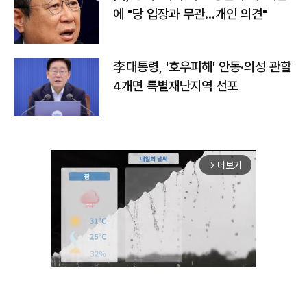
에 "당 입장과 무관…개인 의견"
李대통령, '호우피해' 안동·의성 관할
4개면 특별재난지역 선포
더보기
arrow_forward_ios
Unmute