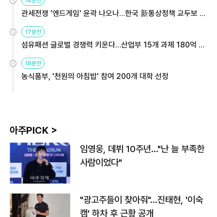
14분전
관세전쟁 '엔드게임' 윤곽 나오나…한국 新통상정책 교두보 활
용해야
17분전
섬유패션 글로벌 경쟁력 키운다…산업부 15개 과제 180억 지
원
18분전
농식품부, '천원의 아침밥' 참여 200개 대학 선정
아주PICK >
임영웅, 데뷔 10주년…"난 늘 부족한
사람이었다"
"광고주들이 찾아줘"…진태현, '이숙
캠' 하차 후 근황 공개