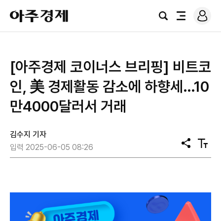
로
아
그
검
전
주
인
색
체
경
메
제
뉴
[아주경제 코이너스 브리핑] 비트코
인, 美 경제활동 감소에 하향세…10
만4000달러서 거래
김수지 기자
공
텍
입력 2025-06-05 08:26
유
스
트
크
기