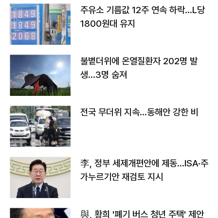
주유소 기름값 12주 연속 하락…L당
1800원대 유지
불볕더위에 온열질환자 202명 발
생…3명 숨져
전국 무더위 지속…동해안 강한 비
李, 정부 세제개편안에 제동…ISA·주
가누르기안 재검토 지시
與, 황희 '폐기 버스 청년 주택' 제안