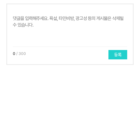
0
/ 300
등록