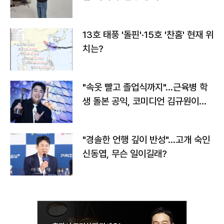
13호 태풍 '돌핀'·15호 '찬홈' 현재 위
치는?
"속옷 빨고 졸업식까지"…근육병 학
생 돌본 공익, 코미디언 김규원이었
다
"경솔한 언행 깊이 반성"…고개 숙인
신동엽, 무슨 일이길래?