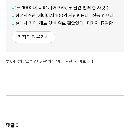
'日 1000대 목표' 기아 PV5, 두 달간 판매 한 자릿수…초기 안착 시험대
한온시스템, 캐나다서 100억 지원받는다…전동 컴프레서 생산↑
현대차·기아, 레드 닷 어워드 휩쓸었다…디자인 17관왕
기자의 다른기사
©'5개국어 글로벌 경제신문' 아주경제. 무단전재·재배포 금지
댓글
0