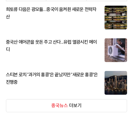
희토류 다음은 광모듈…중국이 움켜쥔 새로운 전략자
산
중국산 에어콘을 웃돈 주고 산다...유럽 열광시킨 메이
디
스티븐 로치 '과거의 홍콩'은 끝났지만 '새로운 홍콩'은
진행중
중국뉴스
더보기