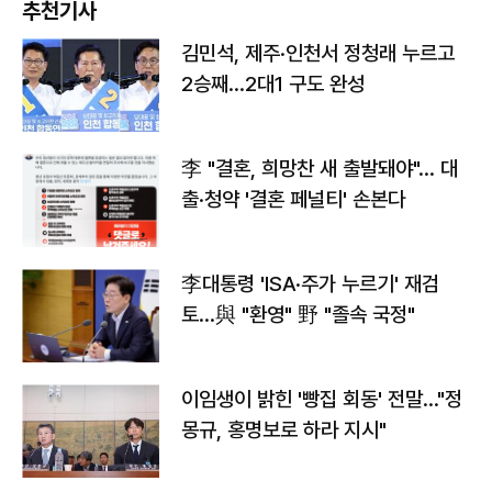
추천기사
김민석, 제주·인천서 정청래 누르고
2승째…2대1 구도 완성
李 "결혼, 희망찬 새 출발돼야"… 대
출·청약 '결혼 페널티' 손본다
李대통령 'ISA·주가 누르기' 재검
토…與 "환영" 野 "졸속 국정"
이임생이 밝힌 '빵집 회동' 전말…"정
몽규, 홍명보로 하라 지시"