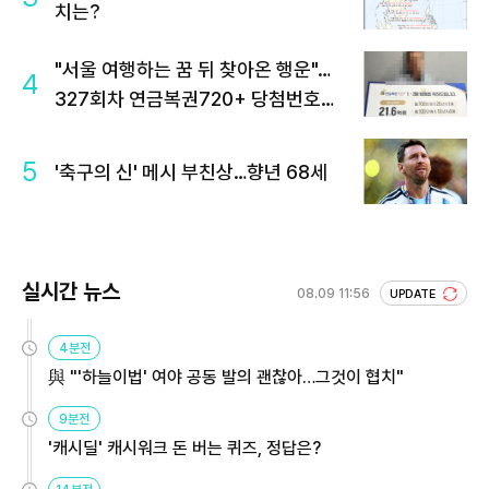
치는?
"서울 여행하는 꿈 뒤 찾아온 행운"…
4
327회차 연금복권720+ 당첨번호조
회 주목
5
'축구의 신' 메시 부친상…향년 68세
실시간 뉴스
08.09 11:56
UPDATE
4분전
與 "'하늘이법' 여야 공동 발의 괜찮아…그것이 협치"
9분전
'캐시딜' 캐시워크 돈 버는 퀴즈, 정답은?