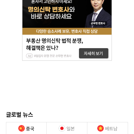
글로벌 뉴스
중국
일본
베트남