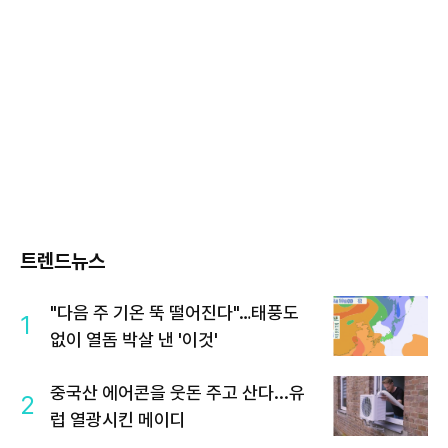
트렌드뉴스
"다음 주 기온 뚝 떨어진다"…태풍도
1
없이 열돔 박살 낸 '이것'
중국산 에어콘을 웃돈 주고 산다...유
2
럽 열광시킨 메이디