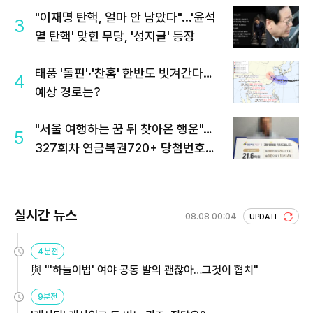
"이재명 탄핵, 얼마 안 남았다"...'윤석
3
열 탄핵' 맞힌 무당, '성지글' 등장
태풍 '돌핀'·'찬홈' 한반도 빗겨간다…
4
예상 경로는?
"서울 여행하는 꿈 뒤 찾아온 행운"…
5
327회차 연금복권720+ 당첨번호조
회 주목
실시간 뉴스
08.08 00:04
UPDATE
4분전
與 "'하늘이법' 여야 공동 발의 괜찮아…그것이 협치"
9분전