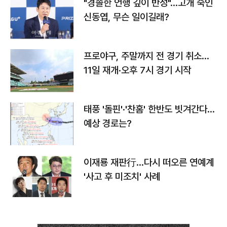
"경솔한 언행 깊이 반성"…고개 숙인
신동엽, 무슨 일이길래?
프로야구, 주말까지 전 경기 취소…
11일 재개·오후 7시 경기 시작
태풍 '돌핀'·'찬홈' 한반도 빗겨간다…
예상 경로는?
이재룡 재판行…다시 떠오른 연예계
'사고 후 미조치' 사례