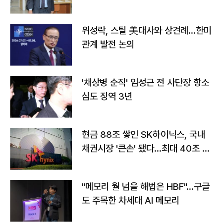
위성락, 스틸 美대사와 상견례…한미
관계 발전 논의
'채상병 순직' 임성근 전 사단장 항소
심도 징역 3년
현금 88조 쌓인 SK하이닉스, 국내
채권시장 '큰손' 됐다…최대 40조 투
자
"메모리 월 넘을 해법은 HBF"…구글
도 주목한 차세대 AI 메모리