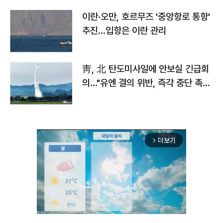
이란·오만, 호르무즈 '중앙항로 통항'
추진…입항은 이란 관리
靑, 北 탄도미사일에 안보실 긴급회
의…"유엔 결의 위반, 즉각 중단 촉
구"
더보기
arrow_forward_ios