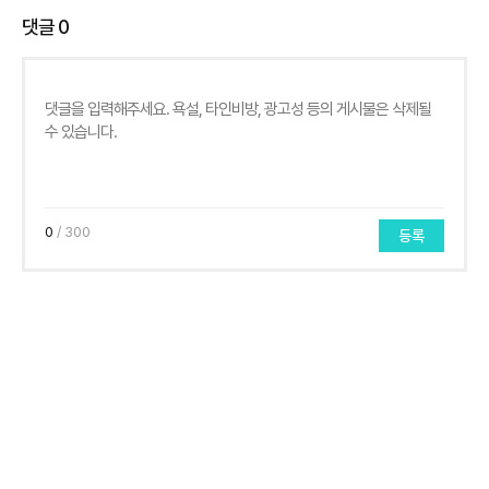
댓글
0
0
/ 300
등록