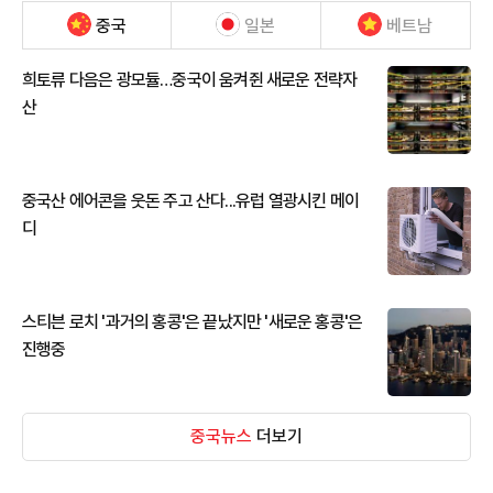
중국
일본
베트남
희토류 다음은 광모듈…중국이 움켜쥔 새로운 전략자
산
중국산 에어콘을 웃돈 주고 산다...유럽 열광시킨 메이
디
스티븐 로치 '과거의 홍콩'은 끝났지만 '새로운 홍콩'은
진행중
중국뉴스
더보기