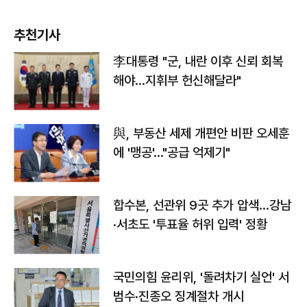
추천기사
李대통령 "군, 내란 이후 신뢰 회복
해야…지휘부 헌신해달라"
與, 부동산 세제 개편안 비판 오세훈
에 '맹공'…"공급 억제기"
합수본, 선관위 9곳 추가 압색…강남
·서초도 '투표율 허위 입력' 정황
국민의힘 윤리위, '돌려차기 실언' 서
범수·진종오 징계절차 개시