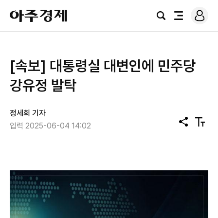
로
아
그
검
전
주
인
색
체
경
메
제
뉴
[속보] 대통령실 대변인에 민주당
강유정 발탁
정세희 기자
공
텍
입력 2025-06-04 14:02
유
스
트
크
기