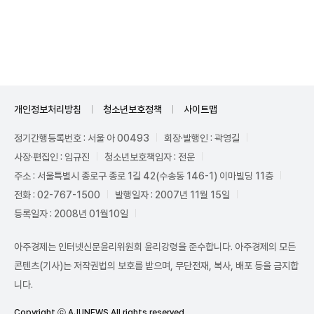
Unmute
개인정보처리방침
청소년보호정책
사이트맵
정기간행등록번호 : 서울 아 00493
회장·발행인 : 곽영길
사장·편집인 : 임규진
청소년보호책임자 : 전운
주소 : 서울특별시 종로구 종로 1길 42(수송동 146-1) 이마빌딩 11층
전화 : 02-767-1500
발행일자 : 2007년 11월 15일
등록일자 : 2008년 01월10일
아주경제는 인터넷신문윤리위원회 윤리강령을 준수합니다. 아주경제의 모든
콘텐츠(기사)는 저작권법의 보호를 받으며, 무단전재, 복사, 배포 등을 금지합
니다.
Copyright ⓒ AJUNEWS All rights reserved.