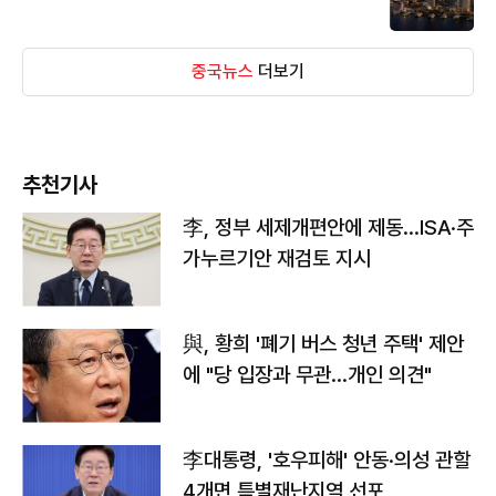
중국뉴스
더보기
추천기사
李, 정부 세제개편안에 제동…ISA·주
가누르기안 재검토 지시
與, 황희 '폐기 버스 청년 주택' 제안
에 "당 입장과 무관…개인 의견"
李대통령, '호우피해' 안동·의성 관할
4개면 특별재난지역 선포