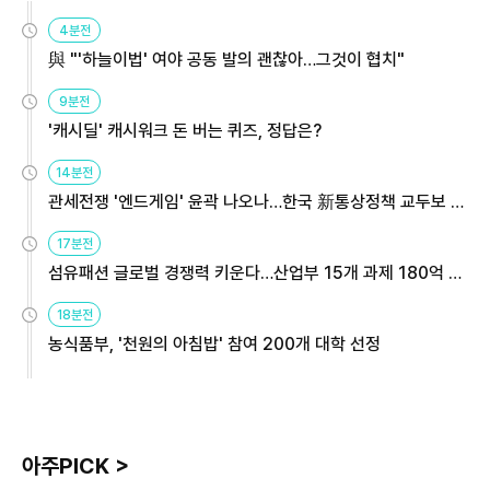
4분전
與 "'하늘이법' 여야 공동 발의 괜찮아…그것이 협치"
9분전
'캐시딜' 캐시워크 돈 버는 퀴즈, 정답은?
14분전
관세전쟁 '엔드게임' 윤곽 나오나…한국 新통상정책 교두보 활
용해야
17분전
섬유패션 글로벌 경쟁력 키운다…산업부 15개 과제 180억 지
원
18분전
농식품부, '천원의 아침밥' 참여 200개 대학 선정
아주PICK >