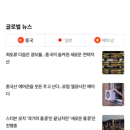
글로벌 뉴스
중국
일본
베트남
희토류 다음은 광모듈…중국이 움켜쥔 새로운 전략자
산
중국산 에어콘을 웃돈 주고 산다...유럽 열광시킨 메이
디
스티븐 로치 '과거의 홍콩'은 끝났지만 '새로운 홍콩'은
진행중