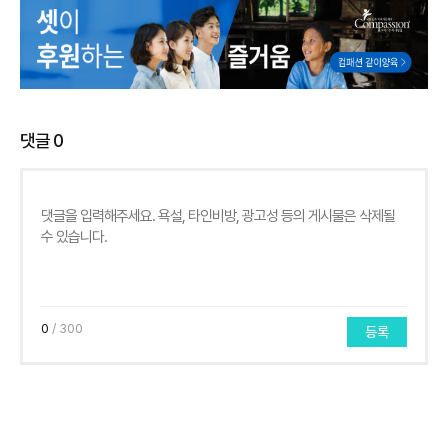
댓글
0
0
/ 300
등록