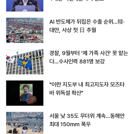
AI 반도체가 뒤집은 수출 순위…韓·
대만, 사상 첫 日 추월
경찰, 9월부터 '제 가족 사건' 못 맡는
다…수사인력 881명 보강
"이란 지도부 내 최고지도자 모즈타
바 위독설 확산"
서울 낮 35도 무더위 계속…동해안
최대 150㎜ 폭우