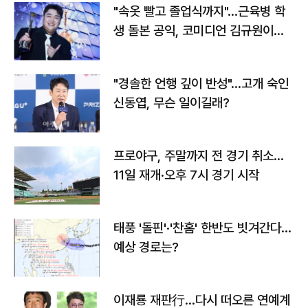
"속옷 빨고 졸업식까지"…근육병 학
생 돌본 공익, 코미디언 김규원이었
다
"경솔한 언행 깊이 반성"…고개 숙인
신동엽, 무슨 일이길래?
프로야구, 주말까지 전 경기 취소…
11일 재개·오후 7시 경기 시작
태풍 '돌핀'·'찬홈' 한반도 빗겨간다…
예상 경로는?
이재룡 재판行…다시 떠오른 연예계