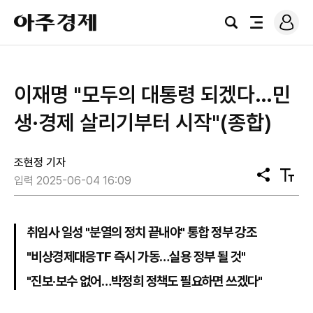
로
아
그
검
전
주
인
색
체
경
메
제
뉴
이재명 "모두의 대통령 되겠다…민
생·경제 살리기부터 시작"(종합)
조현정 기자
공
텍
입력 2025-06-04 16:09
유
스
트
크
기
취임사 일성 "분열의 정치 끝내야" 통합 정부 강조
"비상경제대응TF 즉시 가동…실용 정부 될 것"
"진보·보수 없어…박정희 정책도 필요하면 쓰겠다"