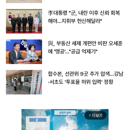
李대통령 "군, 내란 이후 신뢰 회복
해야…지휘부 헌신해달라"
與, 부동산 세제 개편안 비판 오세훈
에 '맹공'…"공급 억제기"
합수본, 선관위 9곳 추가 압색…강남
·서초도 '투표율 허위 입력' 정황
더보기
arrow_forward_ios