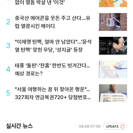
없이 열돔 박살 낸 '이것'
중국산 에어콘을 웃돈 주고 산다...유
2
럽 열광시킨 메이디
"이재명 탄핵, 얼마 안 남았다"...'윤석
3
열 탄핵' 맞힌 무당, '성지글' 등장
태풍 '돌핀'·'찬홈' 한반도 빗겨간다…
4
예상 경로는?
"서울 여행하는 꿈 뒤 찾아온 행운"…
5
327회차 연금복권720+ 당첨번호조
회 주목
실시간 뉴스
08.08 07:59
UPDATE