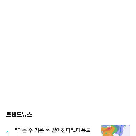
트렌드뉴스
"다음 주 기온 뚝 떨어진다"…태풍도
1