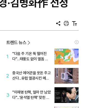
태경·김병화作 선정
공
프
텍
유
린
스
트
트
크
기
트렌드 뉴스
"다음 주 기온 뚝 떨어진
1
다"…태풍도 없이 열돔 박
살 낸 '이것'
중국산 에어콘을 웃돈 주고
2
산다...유럽 열광시킨 메이
디
"이재명 탄핵, 얼마 안 남았
3
다"...'윤석열 탄핵' 맞힌 무
당, '성지글' 등장