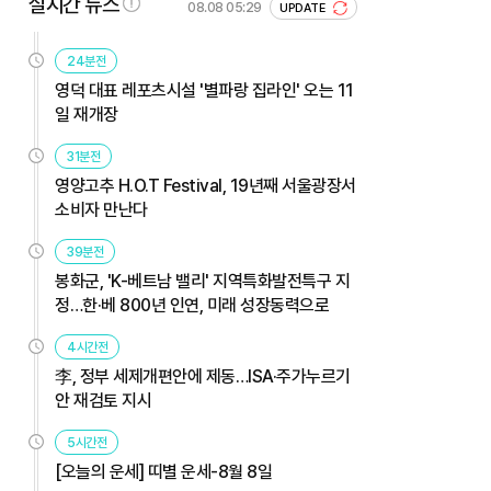
실시간 뉴스
08.08 05:29
UPDATE
24분전
영덕 대표 레포츠시설 '별파랑 집라인' 오는 11
일 재개장
31분전
영양고추 H.O.T Festival, 19년째 서울광장서
소비자 만난다
39분전
봉화군, 'K-베트남 밸리' 지역특화발전특구 지
정…한·베 800년 인연, 미래 성장동력으로
4시간전
李, 정부 세제개편안에 제동…ISA·주가누르기
안 재검토 지시
5시간전
[오늘의 운세] 띠별 운세-8월 8일