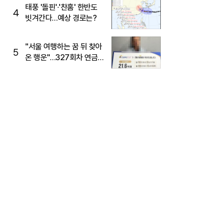
태풍 '돌핀'·'찬홈' 한반도
4
빗겨간다…예상 경로는?
"서울 여행하는 꿈 뒤 찾아
5
온 행운"…327회차 연금
복권720+ 당첨번호조회
주목