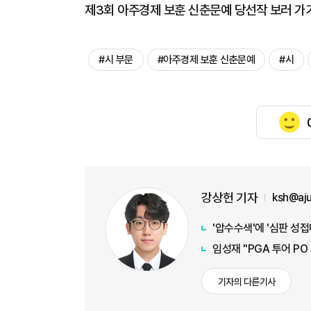
제3회 아주경제 보훈 신춘문예 당선작 보러 가
#시 부문
#아주경제 보훈 신춘문예
#시
강상헌 기자
ksh@aj
'압수수색'에 '심판 성
임성재 "PGA 투어 PO
기자의 다른기사