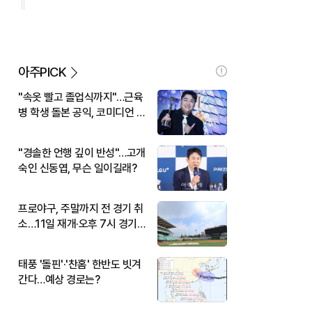
아주PICK
"속옷 빨고 졸업식까지"…근육
병 학생 돌본 공익, 코미디언 김
규원이었다
"경솔한 언행 깊이 반성"…고개
숙인 신동엽, 무슨 일이길래?
프로야구, 주말까지 전 경기 취
소…11일 재개·오후 7시 경기
시작
태풍 '돌핀'·'찬홈' 한반도 빗겨
간다…예상 경로는?