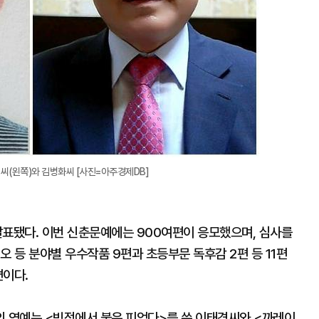
씨(왼쪽)와 김병화씨 [사진=아주경제DB]
발표됐다. 이번 신춘문예에는 900여편이 응모했으며, 심사를
오 등 분야별 우수작품 9편과 초등부문 독후감 2편 등 11편
편이다.
의 영예는 <빙점에서 불은 피었다>를 쓴 이태경씨와 <까레이