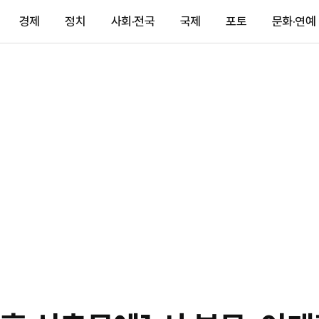
경제
정치
사회·전국
국제
포토
문화·연예