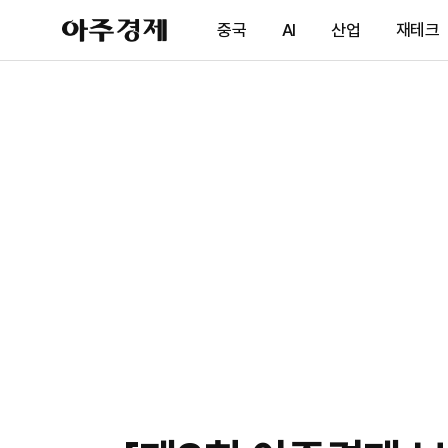
아
중국
AI
산업
재테크
주
경
제