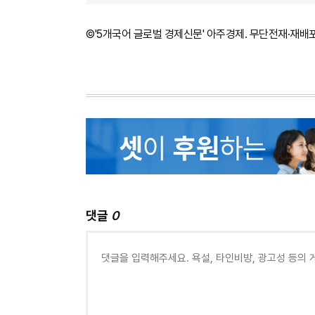
©'5개국어 글로벌 경제신문' 아주경제. 무단전재·재배
댓글
0