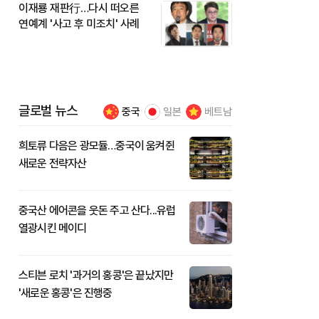
이재룡 재판行…다시 떠오른
연예계 '사고 후 미조치' 사례
글로벌 뉴스
중국
일본
베트남
희토류 다음은 광모듈…중국이 움켜쥔
새로운 전략자산
중국산 에어콘을 웃돈 주고 산다...유럽
열광시킨 메이디
스티븐 로치 '과거의 홍콩'은 끝났지만
'새로운 홍콩'은 진행중