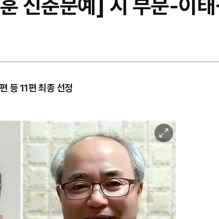
보훈 신춘문예] 시 부문-이
 등 11편 최종 선정
이
미
지
확
대