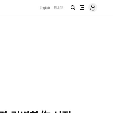
로
English
日本語
그
검
전
인
색
체
메
뉴