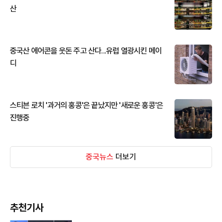
산
중국산 에어콘을 웃돈 주고 산다...유럽 열광시킨 메이
디
스티븐 로치 '과거의 홍콩'은 끝났지만 '새로운 홍콩'은
진행중
중국뉴스
더보기
추천기사