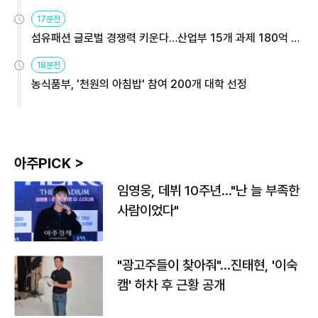
용해야
17분전
섬유패션 글로벌 경쟁력 키운다…산업부 15개 과제 180억 지
원
18분전
농식품부, '천원의 아침밥' 참여 200개 대학 선정
아주PICK >
임영웅, 데뷔 10주년…"난 늘 부족한
사람이었다"
"광고주들이 찾아줘"…진태현, '이숙
캠' 하차 후 근황 공개