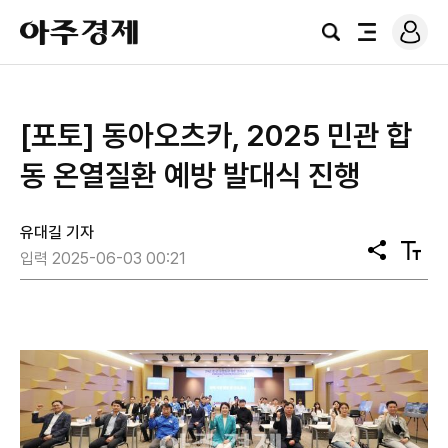
로
아
그
검
전
주
인
색
체
경
메
제
뉴
[포토] 동아오츠카, 2025 민관 합
동 온열질환 예방 발대식 진행
유대길 기자
공
텍
입력 2025-06-03 00:21
유
스
트
크
기