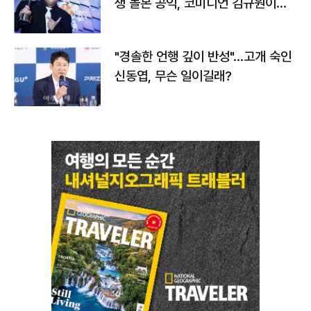
생 돌본 공익, 코미디언 김규원이었
다
"경솔한 언행 깊이 반성"…고개 숙인
신동엽, 무슨 일이길래?