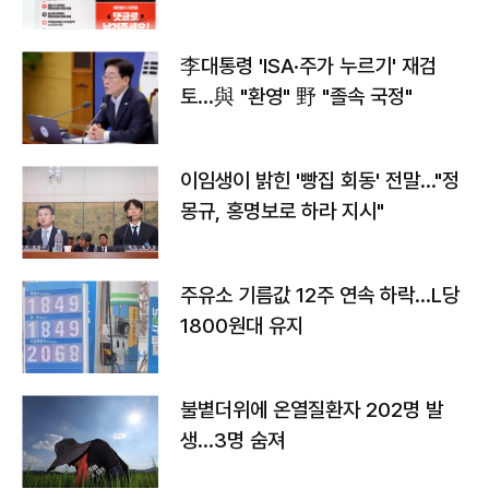
李대통령 'ISA·주가 누르기' 재검
토…與 "환영" 野 "졸속 국정"
이임생이 밝힌 '빵집 회동' 전말…"정
몽규, 홍명보로 하라 지시"
주유소 기름값 12주 연속 하락…L당
1800원대 유지
불볕더위에 온열질환자 202명 발
생…3명 숨져