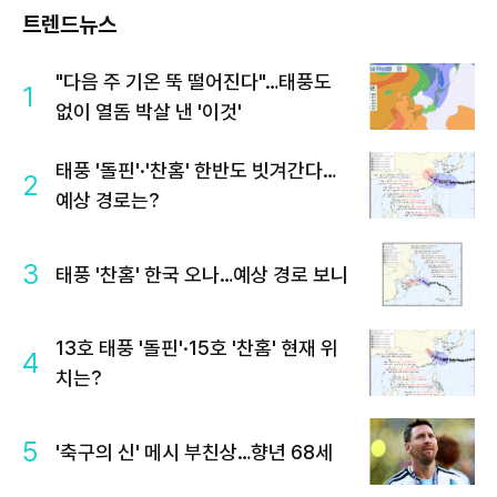
트렌드뉴스
"다음 주 기온 뚝 떨어진다"…태풍도
1
없이 열돔 박살 낸 '이것'
태풍 '돌핀'·'찬홈' 한반도 빗겨간다…
2
예상 경로는?
3
태풍 '찬홈' 한국 오나…예상 경로 보니
13호 태풍 '돌핀'·15호 '찬홈' 현재 위
4
치는?
5
'축구의 신' 메시 부친상…향년 68세