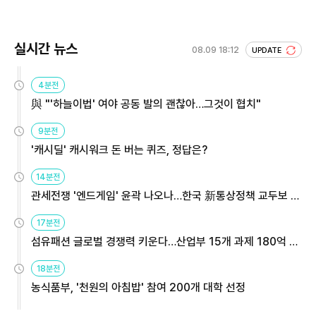
실시간 뉴스
08.09 18:12
UPDATE
4분전
與 "'하늘이법' 여야 공동 발의 괜찮아…그것이 협치"
9분전
'캐시딜' 캐시워크 돈 버는 퀴즈, 정답은?
14분전
관세전쟁 '엔드게임' 윤곽 나오나…한국 新통상정책 교두보 활
용해야
17분전
섬유패션 글로벌 경쟁력 키운다…산업부 15개 과제 180억 지
원
18분전
농식품부, '천원의 아침밥' 참여 200개 대학 선정