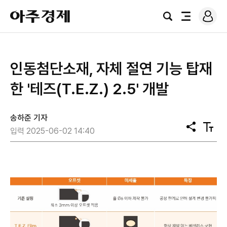
로
아
그
검
전
주
인
색
체
경
메
제
뉴
인동첨단소재, 자체 절연 기능 탑재
한 '테즈(T.E.Z.) 2.5' 개발
송하준 기자
공
텍
입력 2025-06-02 14:40
유
스
트
크
기