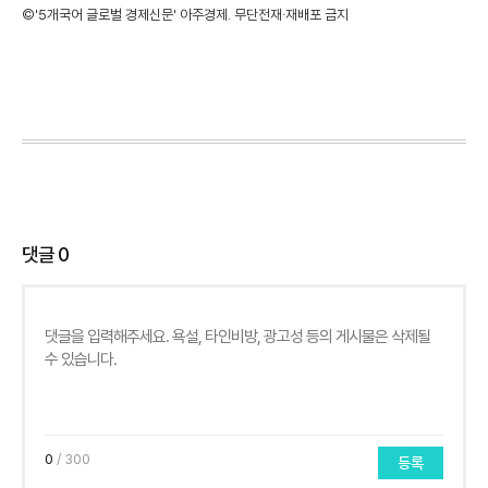
©'5개국어 글로벌 경제신문' 아주경제. 무단전재·재배포 금지
댓글
0
0
/ 300
등록