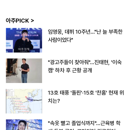
아주PICK >
임영웅, 데뷔 10주년…"난 늘 부족한
사람이었다"
"광고주들이 찾아줘"…진태현, '이숙
캠' 하차 후 근황 공개
13호 태풍 '돌핀'·15호 '찬홈' 현재 위
치는?
"속옷 빨고 졸업식까지"…근육병 학