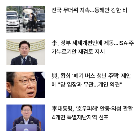
전국 무더위 지속…동해안 강한 비
李, 정부 세제개편안에 제동…ISA·주
가누르기안 재검토 지시
與, 황희 '폐기 버스 청년 주택' 제안
에 "당 입장과 무관…개인 의견"
李대통령, '호우피해' 안동·의성 관할
4개면 특별재난지역 선포