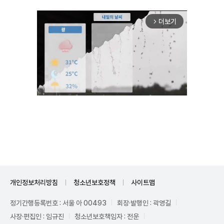
더보기
arrow_forward_ios
Unmute
개인정보처리방침
청소년보호정책
사이트맵
정기간행등록번호 : 서울 아 00493
회장·발행인 : 곽영길
사장·편집인 : 임규진
청소년보호책임자 : 전운