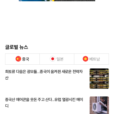
글로벌 뉴스
중국
일본
베트남
희토류 다음은 광모듈…중국이 움켜쥔 새로운 전략자
산
중국산 에어콘을 웃돈 주고 산다...유럽 열광시킨 메이
디