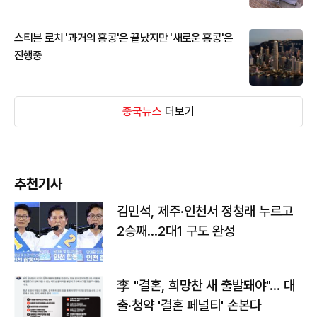
스티븐 로치 '과거의 홍콩'은 끝났지만 '새로운 홍콩'은
진행중
중국뉴스
더보기
추천기사
김민석, 제주·인천서 정청래 누르고
2승째…2대1 구도 완성
李 "결혼, 희망찬 새 출발돼야"… 대
출·청약 '결혼 페널티' 손본다