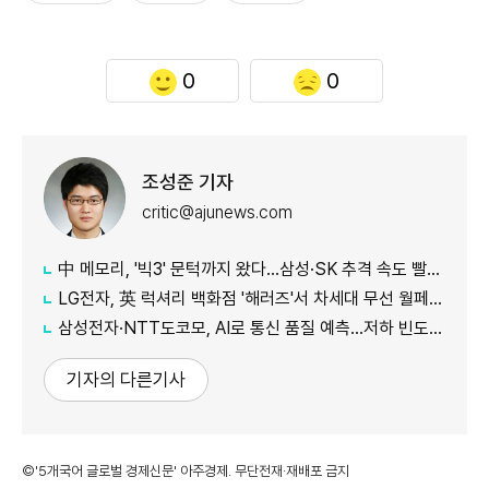
0
0
조성준 기자
critic@ajunews.com
中 메모리, '빅3' 문턱까지 왔다…삼성·SK 추격 속도 빨라진다
LG전자, 英 럭셔리 백화점 '해러즈'서 차세대 무선 월페이퍼 TV 특별 전시
삼성전자·NTT도코모, AI로 통신 품질 예측…저하 빈도 절반 줄였다
기자의 다른기사
©'5개국어 글로벌 경제신문' 아주경제. 무단전재·재배포 금지