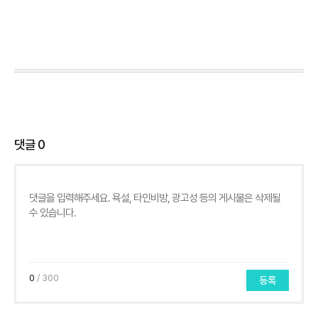
댓글
0
0
/ 300
등록