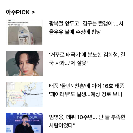
아주PICK >
광복절 앞두고 "김구는 빨갱이"…서
울우유 불매 주장에 황당
'거꾸로 태극기'에 분노한 김희철, 결
국 사과…"제 잘못"
태풍 '돌핀'·'찬홈'에 이어 16호 태풍
'페이러우'도 발생…예상 경로 보니
임영웅, 데뷔 10주년…"난 늘 부족한
사람이었다"