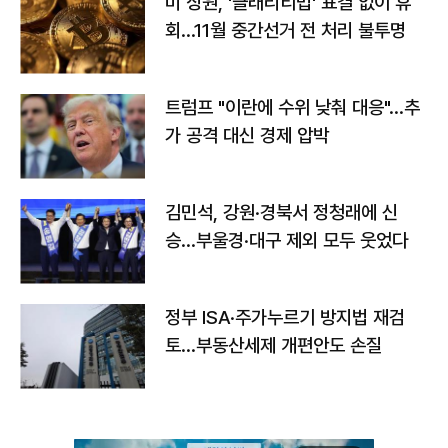
미 상원, '클래리티법' 표결 없이 휴
회…11월 중간선거 전 처리 불투명
트럼프 "이란에 수위 낮춰 대응"…추
가 공격 대신 경제 압박
김민석, 강원·경북서 정청래에 신
승…부울경·대구 제외 모두 웃었다
정부 ISA·주가누르기 방지법 재검
토…부동산세제 개편안도 손질