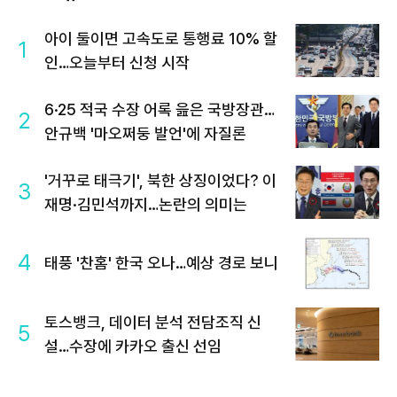
아이 둘이면 고속도로 통행료 10% 할
1
인…오늘부터 신청 시작
6·25 적국 수장 어록 읊은 국방장관…
2
안규백 '마오쩌둥 발언'에 자질론
'거꾸로 태극기', 북한 상징이었다? 이
3
재명·김민석까지…논란의 의미는
4
태풍 '찬홈' 한국 오나…예상 경로 보니
토스뱅크, 데이터 분석 전담조직 신
5
설…수장에 카카오 출신 선임