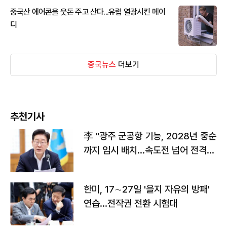
중국산 에어콘을 웃돈 주고 산다...유럽 열광시킨 메이
디
중국뉴스
더보기
추천기사
李 "광주 군공항 기능, 2028년 중순
까지 임시 배치…속도전 넘어 전격
전"
한미, 17∼27일 '을지 자유의 방패'
연습…전작권 전환 시험대