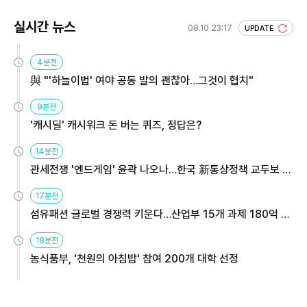
실시간 뉴스
08.10 23:17
UPDATE
4분전
與 "'하늘이법' 여야 공동 발의 괜찮아…그것이 협치"
9분전
'캐시딜' 캐시워크 돈 버는 퀴즈, 정답은?
14분전
관세전쟁 '엔드게임' 윤곽 나오나…한국 新통상정책 교두보 활
용해야
17분전
섬유패션 글로벌 경쟁력 키운다…산업부 15개 과제 180억 지
원
18분전
농식품부, '천원의 아침밥' 참여 200개 대학 선정