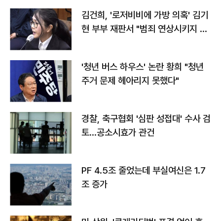
김건희, '로저비비에 가방 의혹' 김기
현 부부 재판서 "범죄 연상시키지 말
라"
'청년 버스 하우스' 논란 황희 "청년
주거 문제 헤아리지 못했다"
경찰, 축구협회 '심판 성접대' 수사 검
토…공소시효가 관건
PF 4.5조 줄었는데 부실여신은 1.7
조 증가