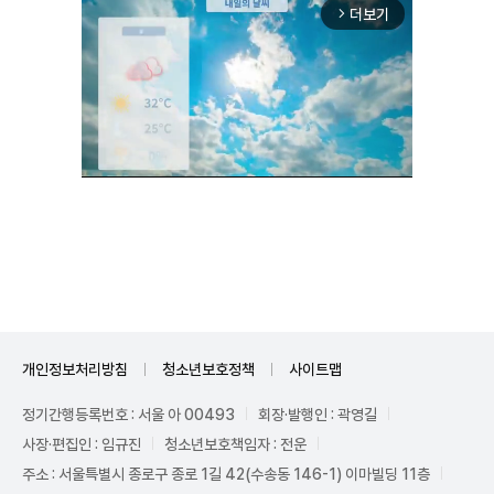
더보기
arrow_forward_ios
Unmute
개인정보처리방침
청소년보호정책
사이트맵
정기간행등록번호 : 서울 아 00493
회장·발행인 : 곽영길
사장·편집인 : 임규진
청소년보호책임자 : 전운
주소 : 서울특별시 종로구 종로 1길 42(수송동 146-1) 이마빌딩 11층