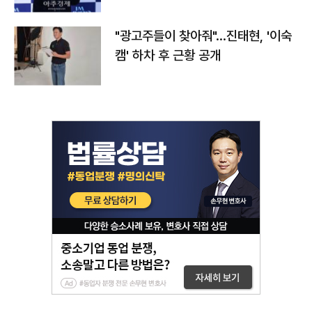
"광고주들이 찾아줘"…진태현, '이숙
캠' 하차 후 근황 공개