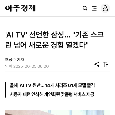
로
아
그
검
전
주
인
색
체
경
메
제
뉴
'AI TV' 선언한 삼성… "기존 스크
린 넘어 새로운 경험 열겠다"
조성준 기자
공
텍
입력 2025-06-05 06:00
유
스
트
크
기
올해 'AI TV 원년'… 14개 시리즈 61개 모델 출격
사용자 패턴 인식해 개인화된 맞춤형 서비스 제공