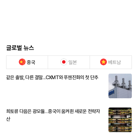
글로벌 뉴스
중국
일본
베트남
같은 출발, 다른 결말...CXMT와 푸젠진화의 첫 단추
희토류 다음은 광모듈…중국이 움켜쥔 새로운 전략자
산