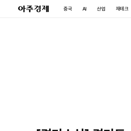
아
중국
AI
산업
재테크
주
경
제