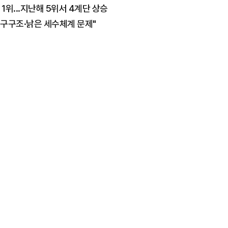
위...지난해 5위서 4계단 상승
인구구조·낡은 세수체계 문제"