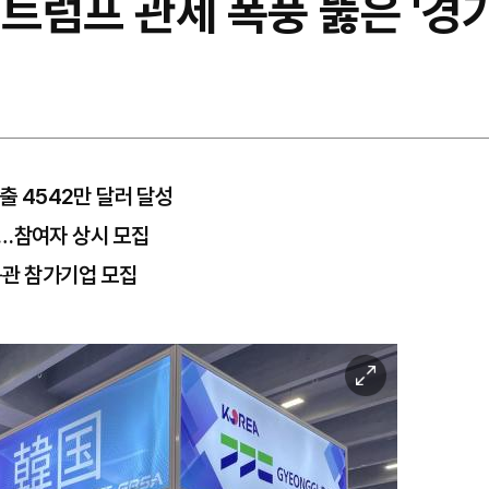
 트럼프 관세 폭풍 뚫은 '경
출 4542만 달러 달성
진…참여자 상시 모집
동관 참가기업 모집
이
미
지
확