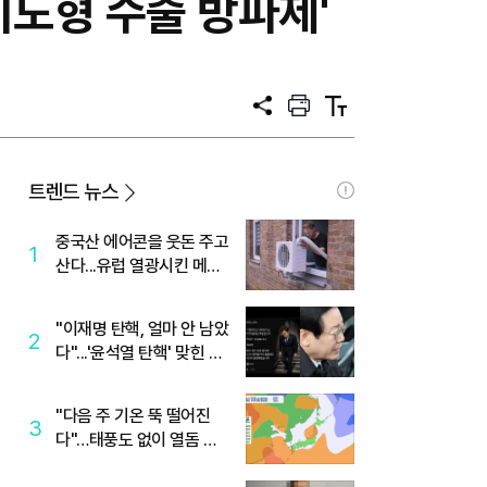
기도형 수출 방파제'
공
프
텍
유
린
스
트
트
크
기
트렌드 뉴스
중국산 에어콘을 웃돈 주고
1
산다...유럽 열광시킨 메이
디
"이재명 탄핵, 얼마 안 남았
2
다"...'윤석열 탄핵' 맞힌 무
당, '성지글' 등장
"다음 주 기온 뚝 떨어진
3
다"…태풍도 없이 열돔 박
살 낸 '이것'