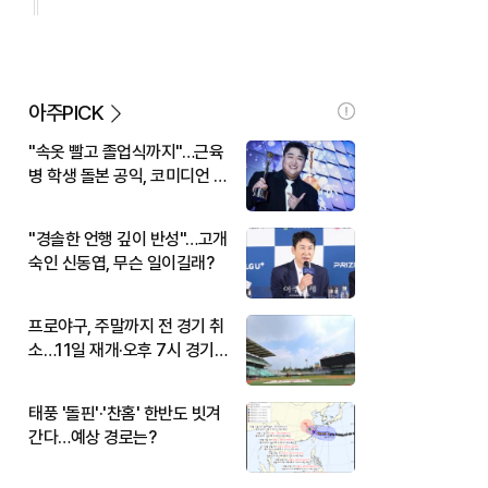
아주PICK
"속옷 빨고 졸업식까지"…근육
병 학생 돌본 공익, 코미디언 김
규원이었다
"경솔한 언행 깊이 반성"…고개
숙인 신동엽, 무슨 일이길래?
프로야구, 주말까지 전 경기 취
소…11일 재개·오후 7시 경기
시작
태풍 '돌핀'·'찬홈' 한반도 빗겨
간다…예상 경로는?