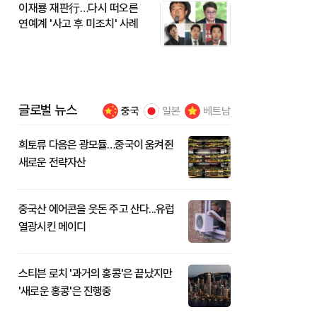
이재룡 재판行…다시 떠오른
연예계 '사고 후 미조치' 사례
글로벌 뉴스
중국
일본
베트남
희토류 다음은 광모듈…중국이 움켜쥔
새로운 전략자산
중국산 에어콘을 웃돈 주고 산다...유럽
열광시킨 메이디
스티븐 로치 '과거의 홍콩'은 끝났지만
'새로운 홍콩'은 진행중