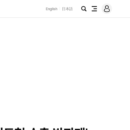
로
English
日本語
그
검
전
인
색
체
메
뉴