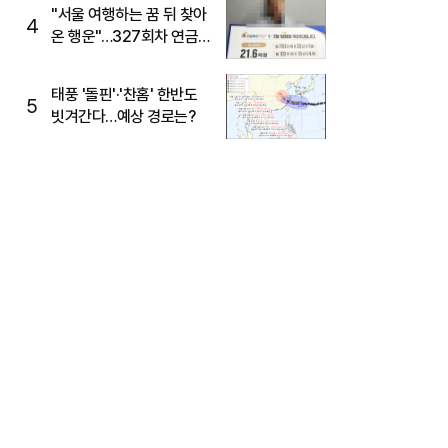
"서울 여행하는 꿈 뒤 찾아
4
온 행운"…327회차 연금
복권720+ 당첨번호조회
주목
태풍 '돌핀'·'찬홈' 한반도
5
빗겨간다…예상 경로는?