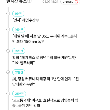
실시간 뉴스
08.07 18:24
UPDATE
9분전
[인사] 해양수산부
16분전
[내일 날씨] 서울 낮 35도 무더위 계속…동해
안 최대 150㎜ 폭우
19분전
황희 "폐기 버스로 청년주택 활용 제안"…野
"1호 입주하라"
21분전
與, 당원 커뮤니티 해킹 약 1년 만에 인지…"전
당대회와 무관"
25분전
'코오롱 4세' 이규호, 호실적으로 경영능력 입
증…승계 기반 강화