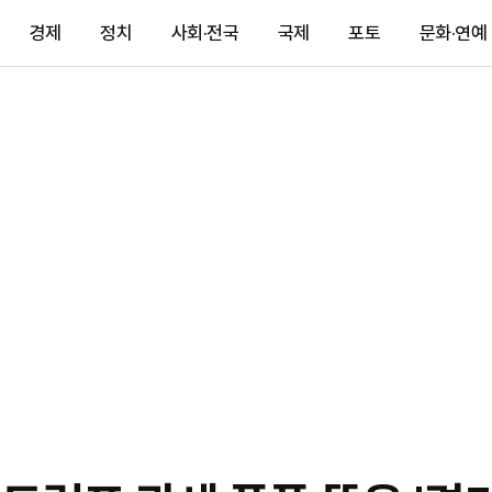
경제
정치
사회·전국
국제
포토
문화·연예