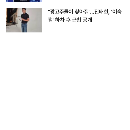
"광고주들이 찾아줘"…진태현, '이숙
캠' 하차 후 근황 공개