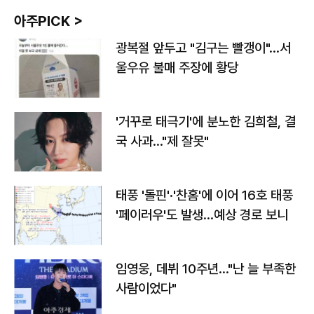
아주PICK >
광복절 앞두고 "김구는 빨갱이"…서
울우유 불매 주장에 황당
'거꾸로 태극기'에 분노한 김희철, 결
국 사과…"제 잘못"
태풍 '돌핀'·'찬홈'에 이어 16호 태풍
'페이러우'도 발생…예상 경로 보니
임영웅, 데뷔 10주년…"난 늘 부족한
사람이었다"