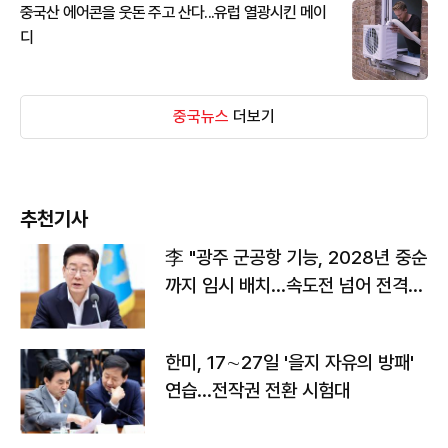
중국산 에어콘을 웃돈 주고 산다...유럽 열광시킨 메이
디
중국뉴스
더보기
추천기사
李 "광주 군공항 기능, 2028년 중순
까지 임시 배치…속도전 넘어 전격
전"
한미, 17∼27일 '을지 자유의 방패'
연습…전작권 전환 시험대