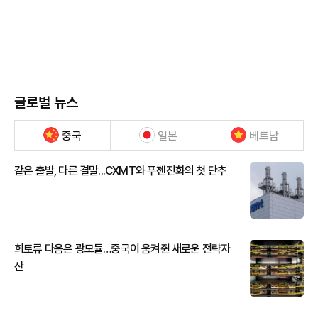
글로벌 뉴스
중국
일본
베트남
같은 출발, 다른 결말...CXMT와 푸젠진화의 첫 단추
희토류 다음은 광모듈…중국이 움켜쥔 새로운 전략자
산