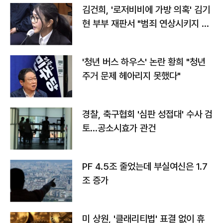
김건희, '로저비비에 가방 의혹' 김기
현 부부 재판서 "범죄 연상시키지 말
라"
'청년 버스 하우스' 논란 황희 "청년
주거 문제 헤아리지 못했다"
경찰, 축구협회 '심판 성접대' 수사 검
토…공소시효가 관건
PF 4.5조 줄었는데 부실여신은 1.7
조 증가
미 상원, '클래리티법' 표결 없이 휴