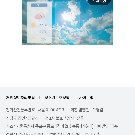
더보기
arrow_forward_ios
Unmute
개인정보처리방침
청소년보호정책
사이트맵
정기간행등록번호 : 서울 아 00493
회장·발행인 : 곽영길
사장·편집인 : 임규진
청소년보호책임자 : 전운
주소 : 서울특별시 종로구 종로 1길 42(수송동 146-1) 이마빌딩 11층
전화 : 02-767-1500
발행일자 : 2007년 11월 15일