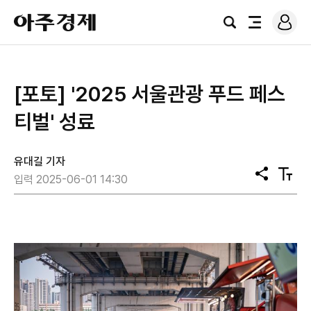
로
아
그
검
전
주
인
색
체
경
메
제
뉴
[포토] '2025 서울관광 푸드 페스
티벌' 성료
유대길 기자
공
텍
입력 2025-06-01 14:30
유
스
트
크
기