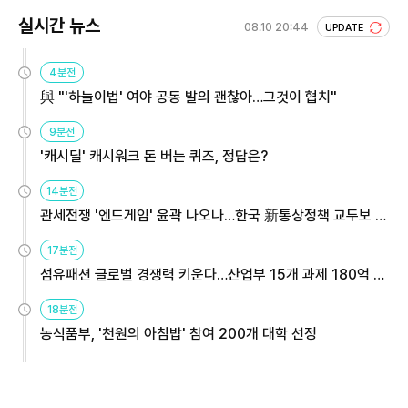
실시간 뉴스
08.10 20:44
UPDATE
4분전
與 "'하늘이법' 여야 공동 발의 괜찮아…그것이 협치"
9분전
'캐시딜' 캐시워크 돈 버는 퀴즈, 정답은?
14분전
관세전쟁 '엔드게임' 윤곽 나오나…한국 新통상정책 교두보 활
용해야
17분전
섬유패션 글로벌 경쟁력 키운다…산업부 15개 과제 180억 지
원
18분전
농식품부, '천원의 아침밥' 참여 200개 대학 선정