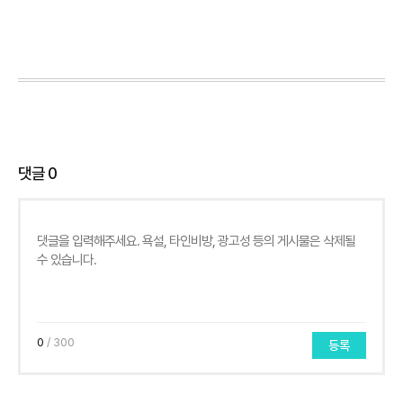
댓글
0
0
/ 300
등록