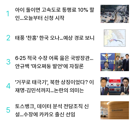
아이 둘이면 고속도로 통행료 10% 할
1
인…오늘부터 신청 시작
2
태풍 '찬홈' 한국 오나…예상 경로 보니
6·25 적국 수장 어록 읊은 국방장관…
3
안규백 '마오쩌둥 발언'에 자질론
'거꾸로 태극기', 북한 상징이었다? 이
4
재명·김민석까지…논란의 의미는
토스뱅크, 데이터 분석 전담조직 신
5
설…수장에 카카오 출신 선임