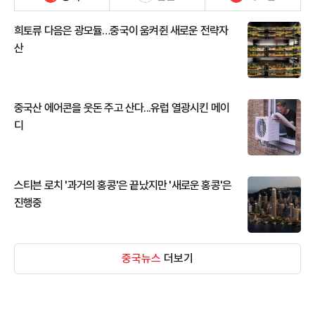
희토류 다음은 광모듈…중국이 움켜쥔 새로운 전략자
산
중국산 에어콘을 웃돈 주고 산다...유럽 열광시킨 메이
디
스티븐 로치 '과거의 홍콩'은 끝났지만 '새로운 홍콩'은
진행중
중국뉴스
더보기