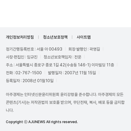
Unmute
개인정보처리방침
청소년보호정책
사이트맵
정기간행등록번호 : 서울 아 00493
회장·발행인 : 곽영길
사장·편집인 : 임규진
청소년보호책임자 : 전운
주소 : 서울특별시 종로구 종로 1길 42(수송동 146-1) 이마빌딩 11층
전화 : 02-767-1500
발행일자 : 2007년 11월 15일
등록일자 : 2008년 01월10일
아주경제는 인터넷신문윤리위원회 윤리강령을 준수합니다. 아주경제의 모든
콘텐츠(기사)는 저작권법의 보호를 받으며, 무단전재, 복사, 배포 등을 금지합
니다.
Copyright ⓒ AJUNEWS All rights reserved.