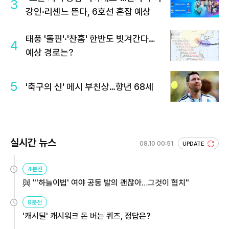
3
강인·리센느 뜬다, 6호선 혼잡 예상
태풍 '돌핀'·'찬홈' 한반도 빗겨간다…
4
예상 경로는?
5
'축구의 신' 메시 부친상…향년 68세
실시간 뉴스
08.10 00:51
UPDATE
4분전
與 "'하늘이법' 여야 공동 발의 괜찮아…그것이 협치"
9분전
'캐시딜' 캐시워크 돈 버는 퀴즈, 정답은?