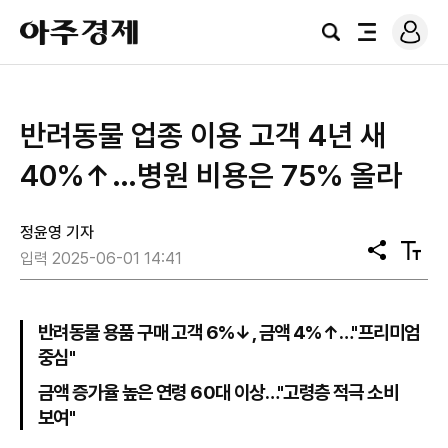
로
아
그
검
전
주
인
색
체
경
메
제
뉴
반려동물 업종 이용 고객 4년 새
40%↑…병원 비용은 75% 올라
정윤영 기자
공
텍
입력 2025-06-01 14:41
유
스
트
크
기
반려동물 용품 구매 고객 6%↓, 금액 4%↑…"프리미엄
중심"
금액 증가율 높은 연령 60대 이상…"고령층 적극 소비
보여"