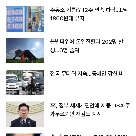
주유소 기름값 12주 연속 하락…L당
1800원대 유지
불볕더위에 온열질환자 202명 발
생…3명 숨져
전국 무더위 지속…동해안 강한 비
李, 정부 세제개편안에 제동…ISA·주
가누르기안 재검토 지시