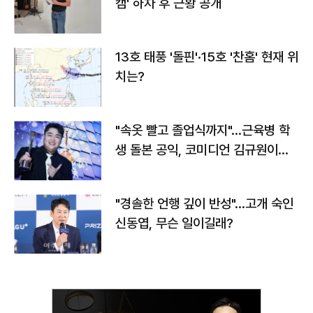
캠' 하차 후 근황 공개
13호 태풍 '돌핀'·15호 '찬홈' 현재 위
치는?
"속옷 빨고 졸업식까지"…근육병 학
생 돌본 공익, 코미디언 김규원이었
다
"경솔한 언행 깊이 반성"…고개 숙인
신동엽, 무슨 일이길래?