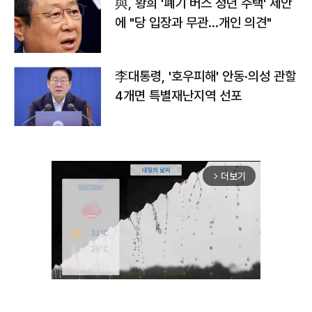
與, 황희 '폐기 버스 청년 주택' 제안
에 "당 입장과 무관…개인 의견"
李대통령, '호우피해' 안동·의성 관할
4개면 특별재난지역 선포
더보기
arrow_forward_ios