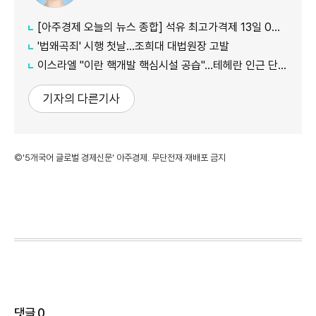
[아주경제 오늘의 뉴스 종합] 석유 최고가격제 13일 0시부터 시행...도매가 기준 휘발유 1724원·경유 1713원 外
'법왜곡죄' 시행 첫날…조희대 대법원장 고발
이스라엘 "이란 핵개발 핵심시설 공습"…테헤란 인근 단지 타격
기자의 다른기사
©'5개국어 글로벌 경제신문' 아주경제. 무단전재·재배포 금지
댓글
0