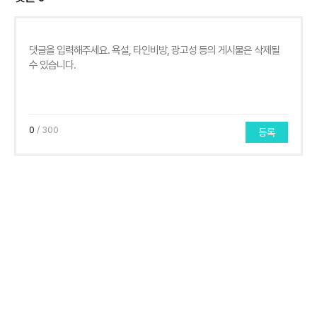
0
/ 300
등록