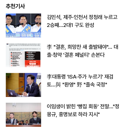
추천기사
김민석, 제주·인천서 정청래 누르고
2승째…2대1 구도 완성
李 "결혼, 희망찬 새 출발돼야"… 대
출·청약 '결혼 페널티' 손본다
李대통령 'ISA·주가 누르기' 재검
토…與 "환영" 野 "졸속 국정"
이임생이 밝힌 '빵집 회동' 전말…"정
몽규, 홍명보로 하라 지시"