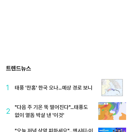
트렌드뉴스
1
태풍 '찬홈' 한국 오나…예상 경로 보니
"다음 주 기온 뚝 떨어진다"…태풍도
2
없이 열돔 박살 낸 '이것'
"오늘 저녁 상암 피하세요"…맨시티·이