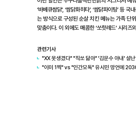
이번 할인은 누구나홀딱반한닭의 시그니처 메뉴인 
‘바베큐쌈닭’, ‘쌈닭화히타’, ‘쌈닭파이팅’ 등
는 방식으로 구성된 순살 치킨 메뉴는 가족 단위
맞춤이다. 이 외에도 매콤한 ‘쏘핫레드’ 시리즈
관련기사
"XX 못생겼다" "직쏘 닮아" '김문수 아내' 
"이미 1찍" vs "인간모독" 유시민 망언에 20