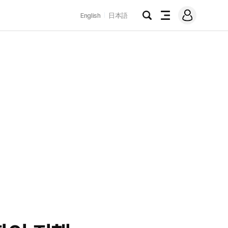
로
English
日本語
그
검
전
인
색
체
메
뉴