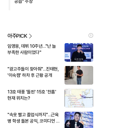
공습" 주장
아주PICK
임영웅, 데뷔 10주년…"난 늘
부족한 사람이었다"
"광고주들이 찾아줘"…진태현,
'이숙캠' 하차 후 근황 공개
13호 태풍 '돌핀'·15호 '찬홈'
현재 위치는?
"속옷 빨고 졸업식까지"…근육
병 학생 돌본 공익, 코미디언 김
규원이었다