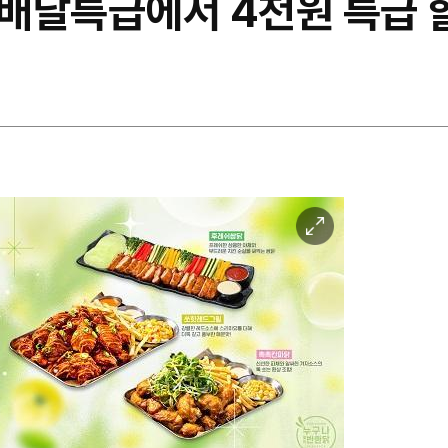
배달특급에서 4천원 특급 
이
미
지
확
대