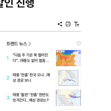
할인 진행
공
프
텍
유
린
스
트
트
크
기
트렌드 뉴스
"다음 주 기온 뚝 떨어진
1
다"…태풍도 없이 열돔 박
살 낸 '이것'
태풍 '찬홈' 한국 오나…예
2
상 경로 보니
태풍 '돌핀'·'찬홈' 한반도
3
빗겨간다…예상 경로는?