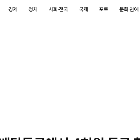
경제
정치
사회·전국
국제
포토
문화·연예