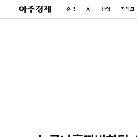
아
중국
AI
산업
재테크
주
경
제