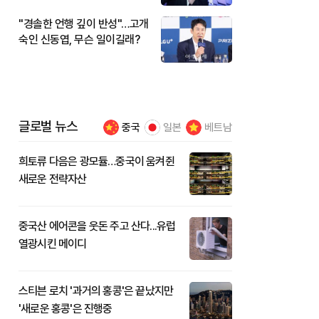
"경솔한 언행 깊이 반성"…고개
숙인 신동엽, 무슨 일이길래?
글로벌 뉴스
중국
일본
베트남
희토류 다음은 광모듈…중국이 움켜쥔
새로운 전략자산
중국산 에어콘을 웃돈 주고 산다...유럽
열광시킨 메이디
스티븐 로치 '과거의 홍콩'은 끝났지만
'새로운 홍콩'은 진행중