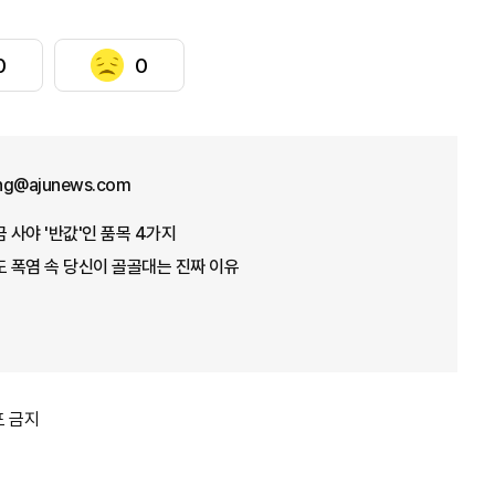
0
0
ng@ajunews.com
 사야 '반값'인 품목 4가지
도 폭염 속 당신이 골골대는 진짜 이유
포 금지