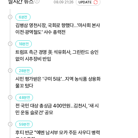
실시간 뉴스
08.09 21:26
UPDATE
6분전
김병삼 영천시장, 국회로 향했다…'마사회 본사
이전·광역철도' 사수 총력전
18분전
트럼프 측근 경영 美 석유회사, 그린란드 승인
없이 시추장비 반입
28분전
시민 평가받은 '구미 5味'…지역 농식품 상용화
물꼬 텄다
48분전
전 국민 대상 총상금 400만원...김천시, '새 시
민 운동 슬로건' 공모
59분전
후티 반군 "예멘 남서부 모카 주둔 사우디 병력