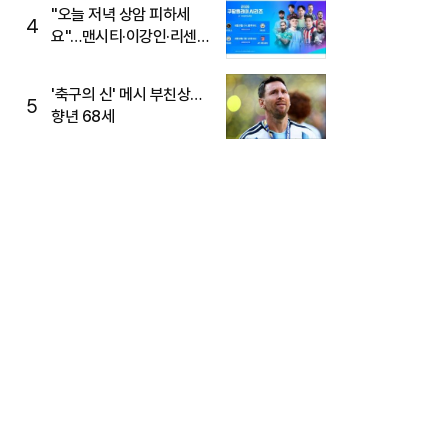
"오늘 저녁 상암 피하세
4
요"…맨시티·이강인·리센느
뜬다, 6호선 혼잡 예상
'축구의 신' 메시 부친상…
5
향년 68세