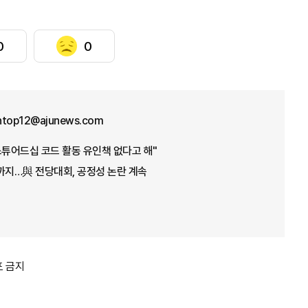
0
0
ntop12@ajunews.com
스튜어드십 코드 활동 유인책 없다고 해"
까지…與 전당대회, 공정성 논란 계속
포 금지