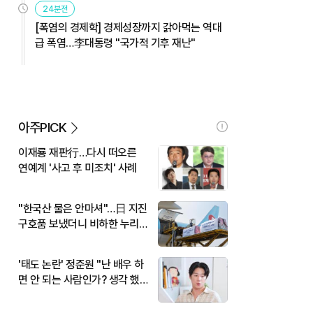
24분전
[폭염의 경제학] 경제성장까지 갉아먹는 역대
급 폭염…李대통령 "국가적 기후 재난"
아주PICK
이재룡 재판行…다시 떠오른
연예계 '사고 후 미조치' 사례
"한국산 물은 안마셔"…日 지진
구호품 보냈더니 비하한 누리
꾼
'태도 논란' 정준원 "난 배우 하
면 안 되는 사람인가? 생각 했
다"