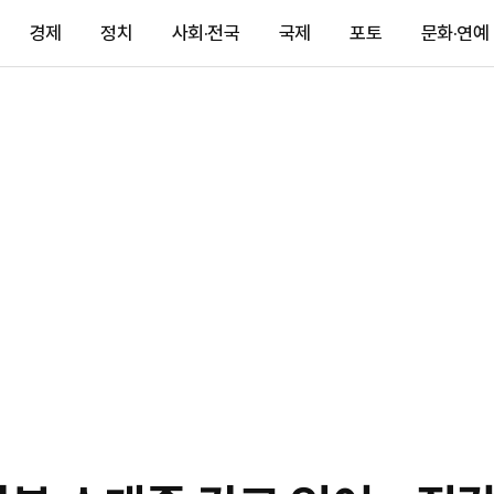
경제
정치
사회·전국
국제
포토
문화·연예