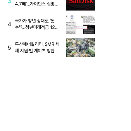
3
4.7배'…가이던스 실망에
'주가는 하락'
국가가 청년 상대로 '통
4
수'?...청년미래적금 12%
준다더니 "응, 오류야"
두산에너빌리티, SMR 세
5
제 지원·빌 게이츠 방한 기
대에 5%대 강세