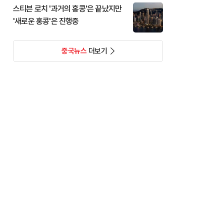
스티븐 로치 '과거의 홍콩'은 끝났지만
'새로운 홍콩'은 진행중
중국뉴스
더보기