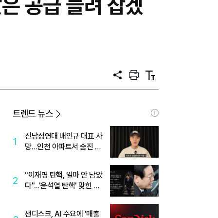
은 공급 늘려 잡겠
공
프
텍
유
린
스
트
트
크
기
트렌드 뉴스
신남성연대 배인규 대표 사
1
망…인천 아파트서 숨진 채
발견
"이재명 탄핵, 얼마 안 남았
2
다"...'윤석열 탄핵' 맞힌 무
당, '성지글' 등장
샌디스크, AI 수요에 '매출