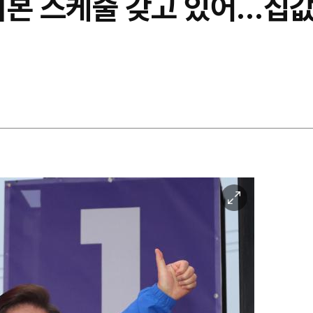
기본 스케줄 갖고 있어…집값
이
미
지
확
대