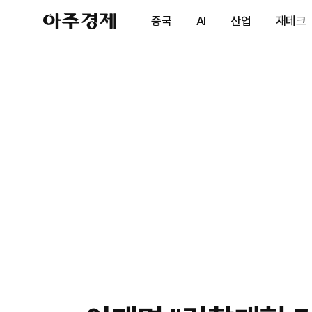
아
중국
AI
산업
재테크
주
경
제