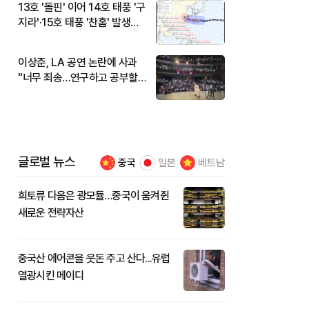
13호 '돌핀' 이어 14호 태풍 '구
지라'·15호 태풍 '찬홈' 발생…
현재 위치와 이동경로는?
이상준, LA 공연 논란에 사과
"너무 죄송…연구하고 공부할
것"
글로벌 뉴스
중국
일본
베트남
희토류 다음은 광모듈…중국이 움켜쥔
새로운 전략자산
중국산 에어콘을 웃돈 주고 산다...유럽
열광시킨 메이디