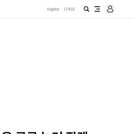
로
English
日本語
그
검
전
인
색
체
메
뉴