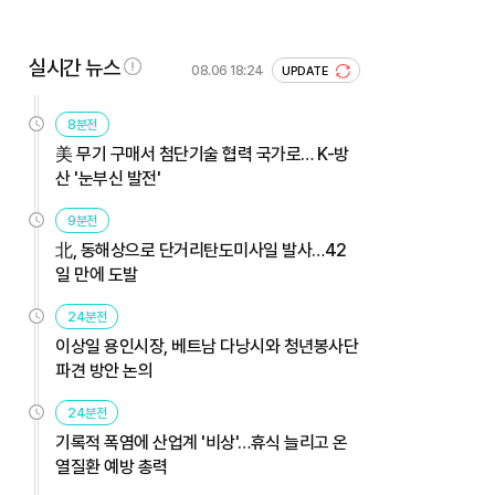
실시간 뉴스
08.06 18:24
UPDATE
8분전
美 무기 구매서 첨단기술 협력 국가로… K-방
산 '눈부신 발전'
9분전
北, 동해상으로 단거리탄도미사일 발사…42
일 만에 도발
24분전
이상일 용인시장, 베트남 다낭시와 청년봉사단
파견 방안 논의
24분전
기록적 폭염에 산업계 '비상'…휴식 늘리고 온
열질환 예방 총력