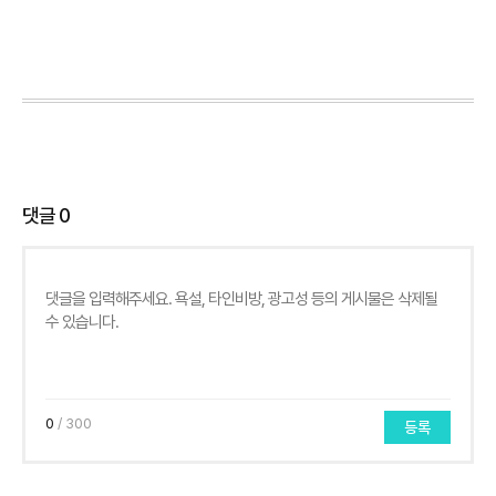
댓글
0
0
/ 300
등록