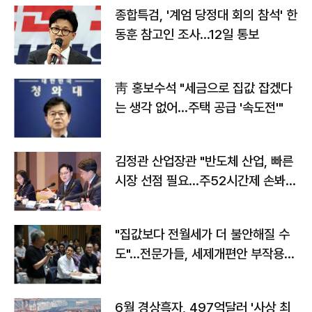
종합특검, '계엄 당정대 회의 참석' 한
동훈 참고인 조사...12일 통보
靑 홍보수석 "세금으로 집값 잡겠다
는 생각 없어…주택 공급 '속도전'"
김정관 산업장관 "반도체 산업, 빠른
시장 선점 필요…주52시간제 손봐
야"
"집값보다 전월세가 더 불안해질 수
도"…전문가들, 세제개편안 부작용
우려
6월 경상흑자, 497억달러 '사상 최