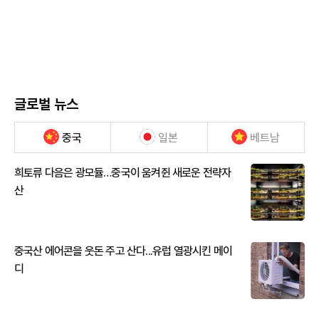
글로벌 뉴스
중국
일본
베트남
희토류 다음은 광모듈…중국이 움켜쥔 새로운 전략자
산
중국산 에어콘을 웃돈 주고 산다...유럽 열광시킨 메이
디