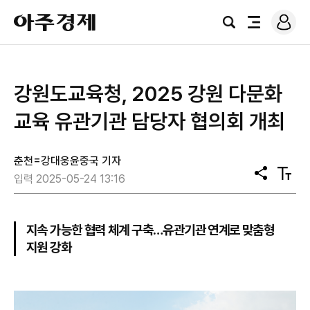
로
아
그
검
전
주
인
색
체
경
메
제
뉴
강원도교육청, 2025 강원 다문화
교육 유관기관 담당자 협의회 개최
춘천=강대웅윤중국 기자
공
텍
입력 2025-05-24 13:16
유
스
트
크
기
지속 가능한 협력 체계 구축…유관기관 연계로 맞춤형
지원 강화