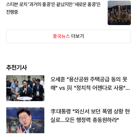
스티븐 로치 '과거의 홍콩'은 끝났지만 '새로운 홍콩'은
진행중
중국뉴스
더보기
추천기사
오세훈 "용산공원 주택공급 동의 못
해" vs 與 "정치적 어젠다로 사용"
맞불
李대통령 "외신서 보던 폭염 상황 현
실로…모든 행정력 총동원하라"