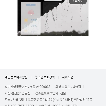
더보기
arrow_forward_ios
Unmute
개인정보처리방침
청소년보호정책
사이트맵
정기간행등록번호 : 서울 아 00493
회장·발행인 : 곽영길
사장·편집인 : 임규진
청소년보호책임자 : 전운
주소 : 서울특별시 종로구 종로 1길 42(수송동 146-1) 이마빌딩 11층
전화 : 02-767-1500
발행일자 : 2007년 11월 15일