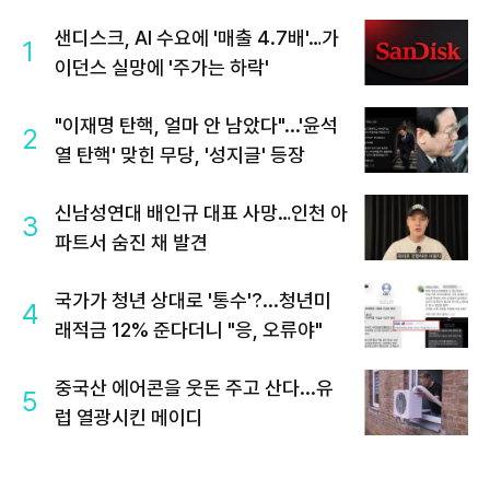
샌디스크, AI 수요에 '매출 4.7배'…가
1
이던스 실망에 '주가는 하락'
"이재명 탄핵, 얼마 안 남았다"...'윤석
2
열 탄핵' 맞힌 무당, '성지글' 등장
신남성연대 배인규 대표 사망…인천 아
3
파트서 숨진 채 발견
국가가 청년 상대로 '통수'?...청년미
4
래적금 12% 준다더니 "응, 오류야"
중국산 에어콘을 웃돈 주고 산다...유
5
럽 열광시킨 메이디