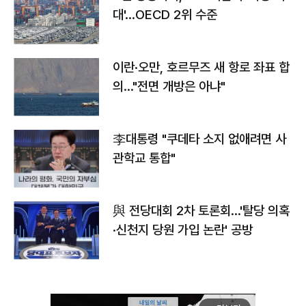
대'…OECD 2위 수준
이란·오만, 호르무즈 새 항로 좌표 합
의…"전면 개방은 아냐"
李대통령 "쿠데타 소지 없애려면 사
관학교 통합"
與 전당대회 2차 토론회…'탈당 의혹
·신천지 당원 가입 논란' 공방