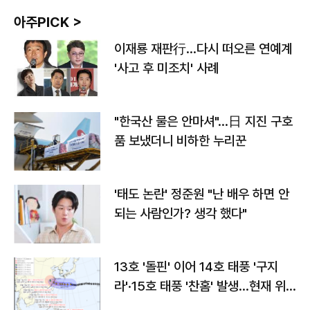
아주PICK >
이재룡 재판行…다시 떠오른 연예계
'사고 후 미조치' 사례
"한국산 물은 안마셔"…日 지진 구호
품 보냈더니 비하한 누리꾼
'태도 논란' 정준원 "난 배우 하면 안
되는 사람인가? 생각 했다"
13호 '돌핀' 이어 14호 태풍 '구지
라'·15호 태풍 '찬홈' 발생…현재 위
치와 이동경로는?