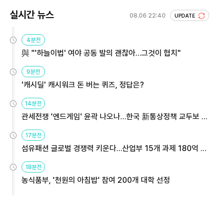
실시간 뉴스
08.06 22:40
UPDATE
4분전
與 "'하늘이법' 여야 공동 발의 괜찮아…그것이 협치"
9분전
'캐시딜' 캐시워크 돈 버는 퀴즈, 정답은?
14분전
관세전쟁 '엔드게임' 윤곽 나오나…한국 新통상정책 교두보 활
용해야
17분전
섬유패션 글로벌 경쟁력 키운다…산업부 15개 과제 180억 지
원
18분전
농식품부, '천원의 아침밥' 참여 200개 대학 선정