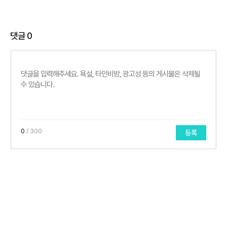
댓글
0
0
/ 300
등록