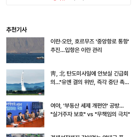
추천기사
이란·오만, 호르무즈 '중앙항로 통항'
추진…입항은 이란 관리
靑, 北 탄도미사일에 안보실 긴급회
의…"유엔 결의 위반, 즉각 중단 촉
구"
여야, '부동산 세제 개편안' 공방…
"실거주자 보호" vs "무책임의 극치"