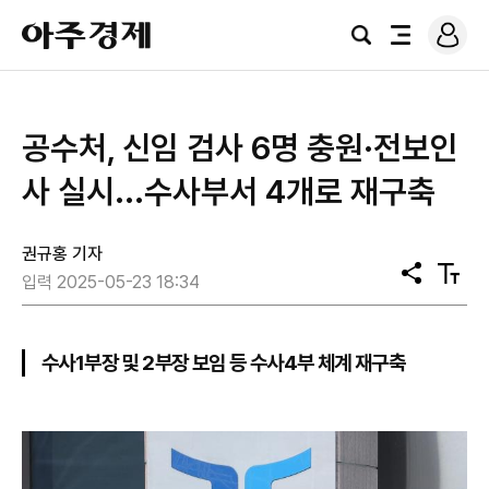
로
아
그
검
전
주
인
색
체
경
메
제
뉴
공수처, 신임 검사 6명 충원·전보인
사 실시...수사부서 4개로 재구축
권규홍 기자
공
텍
입력 2025-05-23 18:34
유
스
트
크
기
수사1부장 및 2부장 보임 등 수사4부 체계 재구축