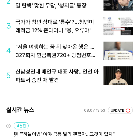
2
열 탄핵' 맞힌 무당, '성지글' 등장
국가가 청년 상대로 '통수'?...청년미
3
래적금 12% 준다더니 "응, 오류야"
"서울 여행하는 꿈 뒤 찾아온 행운"…
4
327회차 연금복권720+ 당첨번호조
회 주목
신남성연대 배인규 대표 사망…인천 아
5
파트서 숨진 채 발견
실시간 뉴스
08.07 13:53
UPDATE
4분전
與 "'하늘이법' 여야 공동 발의 괜찮아…그것이 협치"