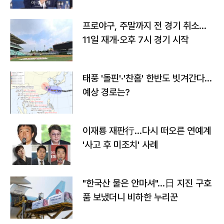
프로야구, 주말까지 전 경기 취소…
11일 재개·오후 7시 경기 시작
태풍 '돌핀'·'찬홈' 한반도 빗겨간다…
예상 경로는?
이재룡 재판行…다시 떠오른 연예계
'사고 후 미조치' 사례
"한국산 물은 안마셔"…日 지진 구호
품 보냈더니 비하한 누리꾼