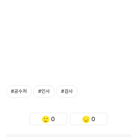
#공수처
#인사
#검사
0
0