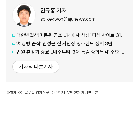
권규홍 기자
spikekwon@ajunews.com
대한변협·방미통위 공조…'변호사 사칭' 피싱 사이트 31건 무더기 차단
'채상병 순직' 임성근 전 사단장 항소심도 징역 3년
법원 휴정기 종료...내주부터 '3대 특검·종합특검' 주요 재판 속도
기자의 다른기사
©'5개국어 글로벌 경제신문' 아주경제. 무단전재·재배포 금지