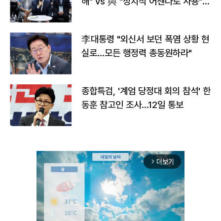
해" vs 與 "정치적 어젠다로 사용"
맞불
李대통령 "외신서 보던 폭염 상황 현
실로…모든 행정력 총동원하라"
종합특검, '계엄 당정대 회의 참석' 한
동훈 참고인 조사...12일 통보
더보기
arrow_forward_ios