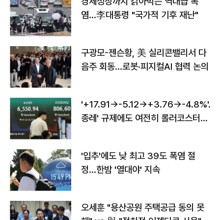
경제성장까지 갉아먹는 역대급 폭
염…李대통령 "국가적 기후 재난"
구광모-젠슨황, 美 실리콘밸리서 다
음주 회동…로봇·피지컬AI 협력 논의
'+17.91→-5.12→+3.76→-4.8%'…'
종레' 규제에도 여전히 롤러코스터
타는 코스피
'입추'에도 낮 최고 39도 폭염 절
정…한밤 '열대야' 지속
오세훈 "용산공원 주택공급 동의 못