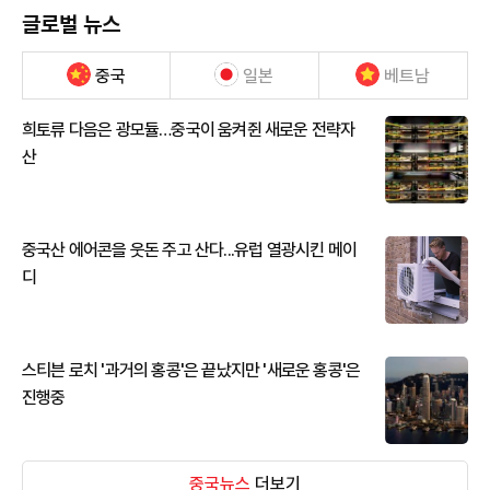
글로벌 뉴스
중국
일본
베트남
희토류 다음은 광모듈…중국이 움켜쥔 새로운 전략자
산
중국산 에어콘을 웃돈 주고 산다...유럽 열광시킨 메이
디
스티븐 로치 '과거의 홍콩'은 끝났지만 '새로운 홍콩'은
진행중
중국뉴스
더보기