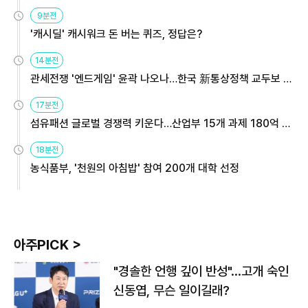
9분전
'캐시딜' 캐시워크 돈 버는 퀴즈, 정답은?
14분전
관세전쟁 '엔드게임' 윤곽 나오나…한국 新통상정책 교두보 활
용해야
17분전
섬유패션 글로벌 경쟁력 키운다…산업부 15개 과제 180억 지
원
18분전
농식품부, '천원의 아침밥' 참여 200개 대학 선정
아주PICK >
"경솔한 언행 깊이 반성"…고개 숙인
신동엽, 무슨 일이길래?