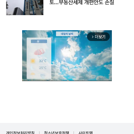
토…부동산세제 개편안도 손질
더보기
arrow_forward_ios
Unmute
개인정보처리방침
청소년보호정책
사이트맵