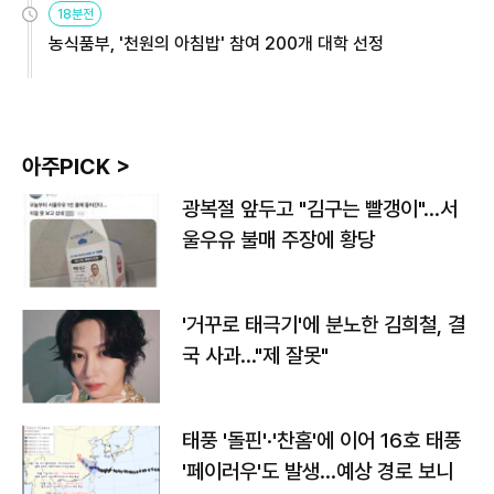
18분전
농식품부, '천원의 아침밥' 참여 200개 대학 선정
아주PICK >
광복절 앞두고 "김구는 빨갱이"…서
울우유 불매 주장에 황당
'거꾸로 태극기'에 분노한 김희철, 결
국 사과…"제 잘못"
태풍 '돌핀'·'찬홈'에 이어 16호 태풍
'페이러우'도 발생…예상 경로 보니