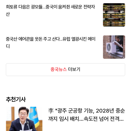
희토류 다음은 광모듈…중국이 움켜쥔 새로운 전략자
산
중국산 에어콘을 웃돈 주고 산다...유럽 열광시킨 메이
디
중국뉴스
더보기
추천기사
李 "광주 군공항 기능, 2028년 중순
까지 임시 배치…속도전 넘어 전격
전"