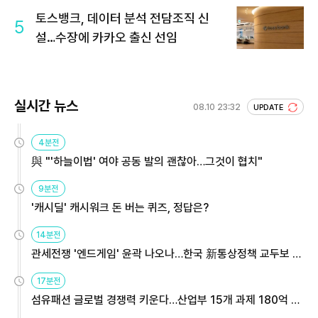
토스뱅크, 데이터 분석 전담조직 신
5
설…수장에 카카오 출신 선임
실시간 뉴스
08.10 23:32
UPDATE
4분전
與 "'하늘이법' 여야 공동 발의 괜찮아…그것이 협치"
9분전
'캐시딜' 캐시워크 돈 버는 퀴즈, 정답은?
14분전
관세전쟁 '엔드게임' 윤곽 나오나…한국 新통상정책 교두보 활
용해야
17분전
섬유패션 글로벌 경쟁력 키운다…산업부 15개 과제 180억 지
원