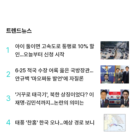
트렌드뉴스
아이 둘이면 고속도로 통행료 10% 할
1
인…오늘부터 신청 시작
6·25 적국 수장 어록 읊은 국방장관…
2
안규백 '마오쩌둥 발언'에 자질론
'거꾸로 태극기', 북한 상징이었다? 이
3
재명·김민석까지…논란의 의미는
4
태풍 '찬홈' 한국 오나…예상 경로 보니