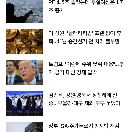
PF 4.5조 줄었는데 부실여신은 1.7
조 증가
미 상원, '클래리티법' 표결 없이 휴
회…11월 중간선거 전 처리 불투명
트럼프 "이란에 수위 낮춰 대응"…추
가 공격 대신 경제 압박
김민석, 강원·경북서 정청래에 신
승…부울경·대구 제외 모두 웃었다
정부 ISA·주가누르기 방지법 재검