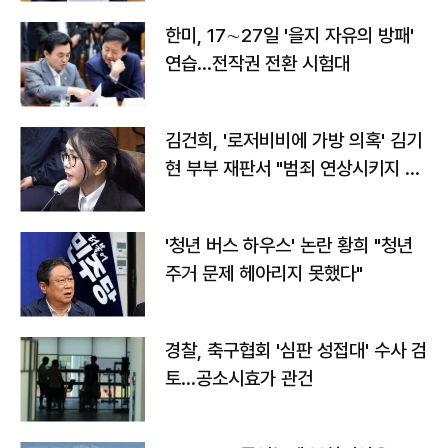
한미, 17∼27일 '을지 자유의 방패'
연습…전작권 전환 시험대
김건희, '로저비비에 가방 의혹' 김기
현 부부 재판서 "범죄 연상시키지 말
라"
'청년 버스 하우스' 논란 황희 "청년
주거 문제 헤아리지 못했다"
경찰, 축구협회 '심판 성접대' 수사 검
토…공소시효가 관건