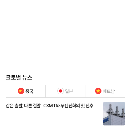
글로벌 뉴스
중국
일본
베트남
같은 출발, 다른 결말...CXMT와 푸젠진화의 첫 단추