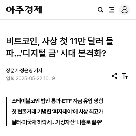
로
아
그
검
전
주
인
색
체
경
메
제
뉴
비트코인, 사상 첫 11만 달러 돌
파…'디지털 금' 시대 본격화?
장문기·정윤영 기자
공
텍
입력 2025-05-22 16:19
유
스
트
크
기
스테이블코인 법안 통과·ETF 자금 유입 영향
첫 현물거래 기념한 '피자데이'에 사상 최고가
달러·미국채 하락세…가상자산 '나홀로 질주'