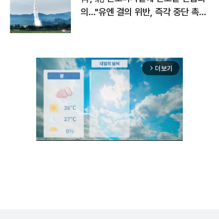
의…"유엔 결의 위반, 즉각 중단 촉
구"
더보기
arrow_forward_ios
Mute