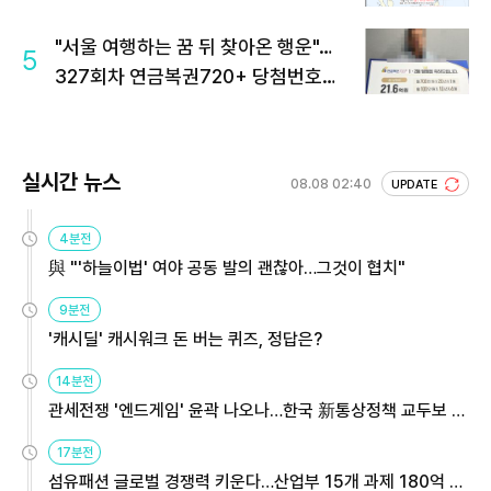
"서울 여행하는 꿈 뒤 찾아온 행운"…
5
327회차 연금복권720+ 당첨번호조
회 주목
실시간 뉴스
08.08 02:40
UPDATE
4분전
與 "'하늘이법' 여야 공동 발의 괜찮아…그것이 협치"
9분전
'캐시딜' 캐시워크 돈 버는 퀴즈, 정답은?
14분전
관세전쟁 '엔드게임' 윤곽 나오나…한국 新통상정책 교두보 활
용해야
17분전
섬유패션 글로벌 경쟁력 키운다…산업부 15개 과제 180억 지