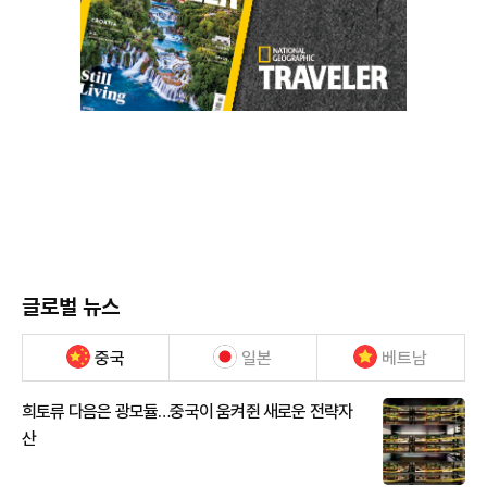
글로벌 뉴스
중국
일본
베트남
희토류 다음은 광모듈…중국이 움켜쥔 새로운 전략자
산