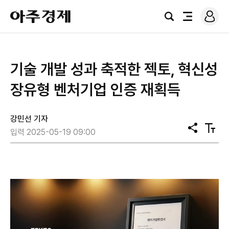
로
아
그
검
전
주
인
색
체
경
메
제
뉴
기술 개발 성과 축적한 젝토, 혁신성
장유형 벤처기업 인증 재획득
강민선 기자
공
텍
입력 2025-05-19 09:00
유
스
트
크
기