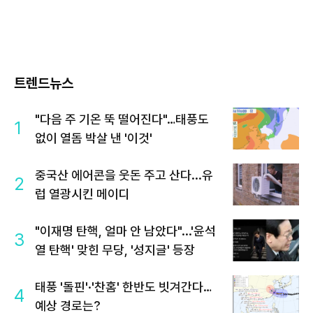
트렌드뉴스
"다음 주 기온 뚝 떨어진다"…태풍도
1
없이 열돔 박살 낸 '이것'
중국산 에어콘을 웃돈 주고 산다...유
2
럽 열광시킨 메이디
"이재명 탄핵, 얼마 안 남았다"...'윤석
3
열 탄핵' 맞힌 무당, '성지글' 등장
태풍 '돌핀'·'찬홈' 한반도 빗겨간다…
4
예상 경로는?