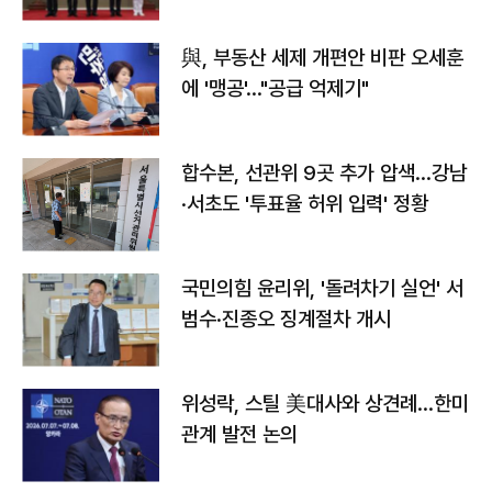
與, 부동산 세제 개편안 비판 오세훈
에 '맹공'…"공급 억제기"
합수본, 선관위 9곳 추가 압색…강남
·서초도 '투표율 허위 입력' 정황
국민의힘 윤리위, '돌려차기 실언' 서
범수·진종오 징계절차 개시
위성락, 스틸 美대사와 상견례…한미
관계 발전 논의