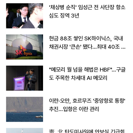
'채상병 순직' 임성근 전 사단장 항소
심도 징역 3년
현금 88조 쌓인 SK하이닉스, 국내
채권시장 '큰손' 됐다…최대 40조 투
자
"메모리 월 넘을 해법은 HBF"…구글
도 주목한 차세대 AI 메모리
이란·오만, 호르무즈 '중앙항로 통항'
추진…입항은 이란 관리
靑, 北 탄도미사일에 안보실 긴급회