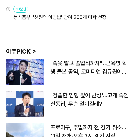
원
18분전
농식품부, '천원의 아침밥' 참여 200개 대학 선정
아주PICK >
"속옷 빨고 졸업식까지"…근육병 학
생 돌본 공익, 코미디언 김규원이었
다
"경솔한 언행 깊이 반성"…고개 숙인
신동엽, 무슨 일이길래?
프로야구, 주말까지 전 경기 취소…
11일 재개·오후 7시 경기 시작