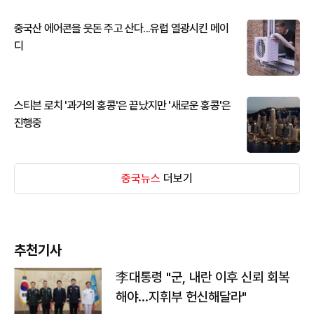
중국산 에어콘을 웃돈 주고 산다...유럽 열광시킨 메이
디
스티븐 로치 '과거의 홍콩'은 끝났지만 '새로운 홍콩'은
진행중
중국뉴스
더보기
추천기사
李대통령 "군, 내란 이후 신뢰 회복
해야…지휘부 헌신해달라"