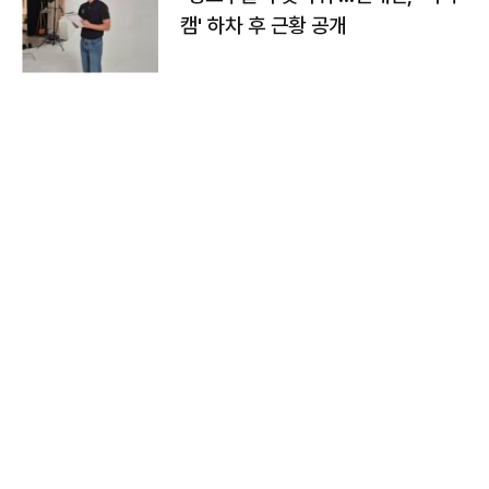
캠' 하차 후 근황 공개