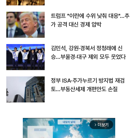
트럼프 "이란에 수위 낮춰 대응"…추
가 공격 대신 경제 압박
김민석, 강원·경북서 정청래에 신
승…부울경·대구 제외 모두 웃었다
정부 ISA·주가누르기 방지법 재검
토…부동산세제 개편안도 손질
더보기
arrow_forward_ios