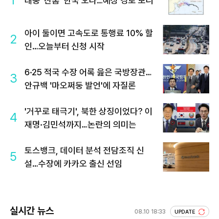
1
태풍 '찬홈' 한국 오나…예상 경로 보니
아이 둘이면 고속도로 통행료 10% 할
2
인…오늘부터 신청 시작
6·25 적국 수장 어록 읊은 국방장관…
3
안규백 '마오쩌둥 발언'에 자질론
'거꾸로 태극기', 북한 상징이었다? 이
4
재명·김민석까지…논란의 의미는
토스뱅크, 데이터 분석 전담조직 신
5
설…수장에 카카오 출신 선임
실시간 뉴스
08.10 18:33
UPDATE