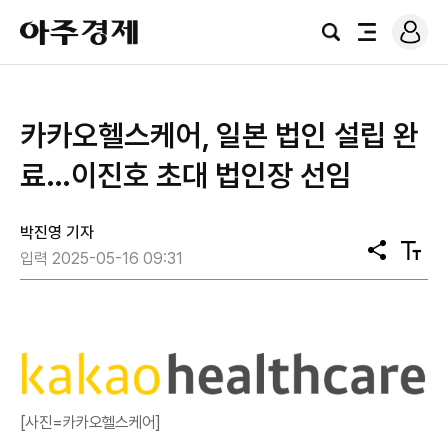
로
아
그
검
전
주
인
색
체
경
메
제
뉴
카카오헬스케어, 일본 법인 설립 완
료…이진호 초대 법인장 선임
박진영 기자
공
텍
입력 2025-05-16 09:31
유
스
트
크
기
[사진=카카오헬스케어]