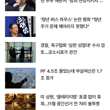
현 부부 재판서 "범죄 연상시키지 말
라"
'청년 버스 하우스' 논란 황희 "청년
주거 문제 헤아리지 못했다"
경찰, 축구협회 '심판 성접대' 수사 검
토…공소시효가 관건
PF 4.5조 줄었는데 부실여신은 1.7
조 증가
미 상원, '클래리티법' 표결 없이 휴
회…11월 중간선거 전 처리 불투명