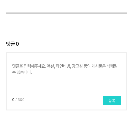
댓글
0
0
/ 300
등록