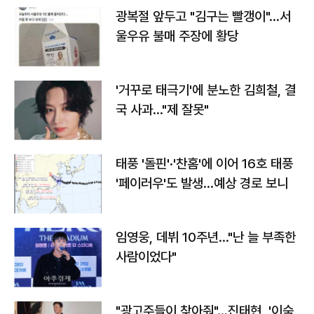
광복절 앞두고 "김구는 빨갱이"…서
울우유 불매 주장에 황당
'거꾸로 태극기'에 분노한 김희철, 결
국 사과…"제 잘못"
태풍 '돌핀'·'찬홈'에 이어 16호 태풍
'페이러우'도 발생…예상 경로 보니
임영웅, 데뷔 10주년…"난 늘 부족한
사람이었다"
"광고주들이 찾아줘"…진태현, '이숙