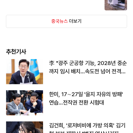
중국뉴스
더보기
추천기사
李 "광주 군공항 기능, 2028년 중순
까지 임시 배치…속도전 넘어 전격
전"
한미, 17∼27일 '을지 자유의 방패'
연습…전작권 전환 시험대
김건희, '로저비비에 가방 의혹' 김기