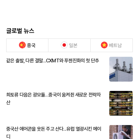
글로벌 뉴스
중국
일본
베트남
같은 출발, 다른 결말...CXMT와 푸젠진화의 첫 단추
희토류 다음은 광모듈…중국이 움켜쥔 새로운 전략자
산
중국산 에어콘을 웃돈 주고 산다...유럽 열광시킨 메이
디