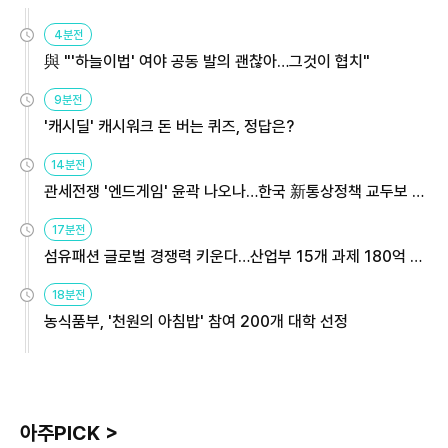
4분전
與 "'하늘이법' 여야 공동 발의 괜찮아…그것이 협치"
9분전
'캐시딜' 캐시워크 돈 버는 퀴즈, 정답은?
14분전
관세전쟁 '엔드게임' 윤곽 나오나…한국 新통상정책 교두보 활
용해야
17분전
섬유패션 글로벌 경쟁력 키운다…산업부 15개 과제 180억 지
원
18분전
농식품부, '천원의 아침밥' 참여 200개 대학 선정
아주PICK >