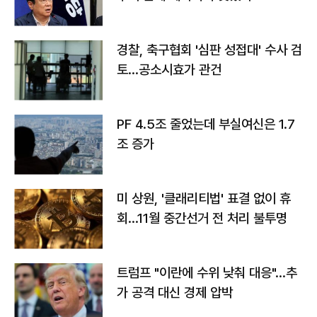
경찰, 축구협회 '심판 성접대' 수사 검
토…공소시효가 관건
PF 4.5조 줄었는데 부실여신은 1.7
조 증가
미 상원, '클래리티법' 표결 없이 휴
회…11월 중간선거 전 처리 불투명
트럼프 "이란에 수위 낮춰 대응"…추
가 공격 대신 경제 압박