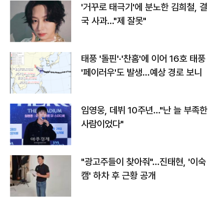
'거꾸로 태극기'에 분노한 김희철, 결
국 사과…"제 잘못"
태풍 '돌핀'·'찬홈'에 이어 16호 태풍
'페이러우'도 발생…예상 경로 보니
임영웅, 데뷔 10주년…"난 늘 부족한
사람이었다"
"광고주들이 찾아줘"…진태현, '이숙
캠' 하차 후 근황 공개