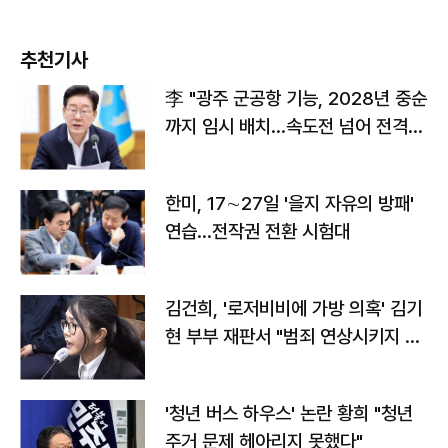
추천기사
李 "광주 군공항 기능, 2028년 중순
까지 임시 배치…속도전 넘어 전격
전"
한미, 17∼27일 '을지 자유의 방패'
연습…전작권 전환 시험대
김건희, '로저비비에 가방 의혹' 김기
현 부부 재판서 "범죄 연상시키지 말
라"
'청년 버스 하우스' 논란 황희 "청년
주거 문제 헤아리지 못했다"