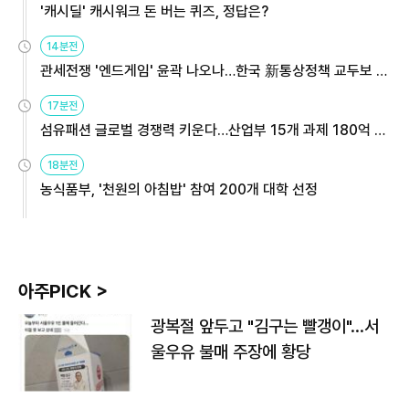
'캐시딜' 캐시워크 돈 버는 퀴즈, 정답은?
14분전
관세전쟁 '엔드게임' 윤곽 나오나…한국 新통상정책 교두보 활
용해야
17분전
섬유패션 글로벌 경쟁력 키운다…산업부 15개 과제 180억 지
원
18분전
농식품부, '천원의 아침밥' 참여 200개 대학 선정
아주PICK >
광복절 앞두고 "김구는 빨갱이"…서
울우유 불매 주장에 황당