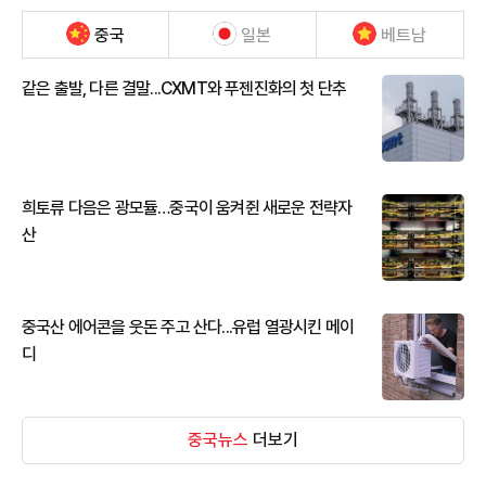
중국
일본
베트남
같은 출발, 다른 결말...CXMT와 푸젠진화의 첫 단추
희토류 다음은 광모듈…중국이 움켜쥔 새로운 전략자
산
중국산 에어콘을 웃돈 주고 산다...유럽 열광시킨 메이
디
중국뉴스
더보기