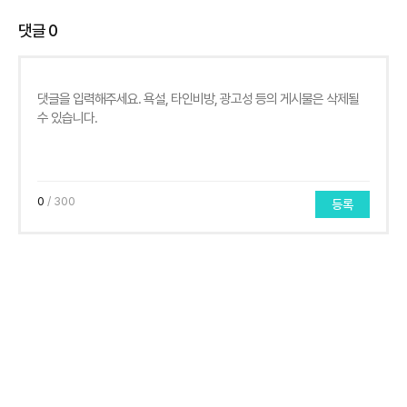
댓글
0
0
/ 300
등록