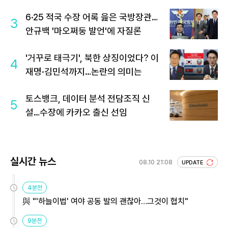
6·25 적국 수장 어록 읊은 국방장관…
3
안규백 '마오쩌둥 발언'에 자질론
'거꾸로 태극기', 북한 상징이었다? 이
4
재명·김민석까지…논란의 의미는
토스뱅크, 데이터 분석 전담조직 신
5
설…수장에 카카오 출신 선임
실시간 뉴스
08.10 21:08
UPDATE
4분전
與 "'하늘이법' 여야 공동 발의 괜찮아…그것이 협치"
9분전