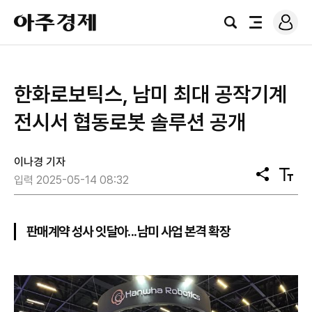
로
아
그
검
전
주
인
색
체
경
메
제
뉴
한화로보틱스, 남미 최대 공작기계
전시서 협동로봇 솔루션 공개
이나경 기자
공
텍
입력 2025-05-14 08:32
유
스
트
크
기
판매계약 성사 잇달아...남미 사업 본격 확장