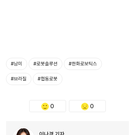
#남미
#로봇솔루션
#한화로보틱스
#브라질
#협동로봇
0
0
이나경 기자