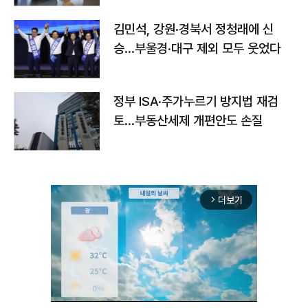
김민석, 강원·경북서 정청래에 신
승…부울경·대구 제외 모두 웃었다
정부 ISA·주가누르기 방지법 재검
토…부동산세제 개편안도 손질
더보기
arrow_forward_ios