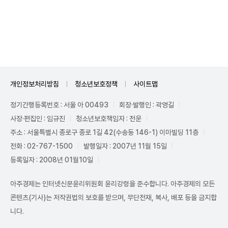
Unmute
개인정보처리방침
청소년보호정책
사이트맵
정기간행등록번호 : 서울 아 00493
회장·발행인 : 곽영길
사장·편집인 : 임규진
청소년보호책임자 : 전운
주소 : 서울특별시 종로구 종로 1길 42(수송동 146-1) 이마빌딩 11층
전화 : 02-767-1500
발행일자 : 2007년 11월 15일
등록일자 : 2008년 01월10일
아주경제는 인터넷신문윤리위원회 윤리강령을 준수합니다. 아주경제의 모든
콘텐츠(기사)는 저작권법의 보호를 받으며, 무단전재, 복사, 배포 등을 금지합
니다.