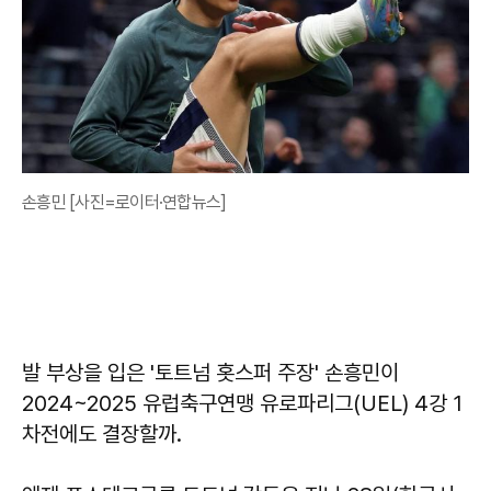
손흥민 [사진=로이터·연합뉴스]
발 부상을 입은 '토트넘 홋스퍼 주장' 손흥민이
2024~2025 유럽축구연맹 유로파리그(UEL) 4강 1
차전에도 결장할까.