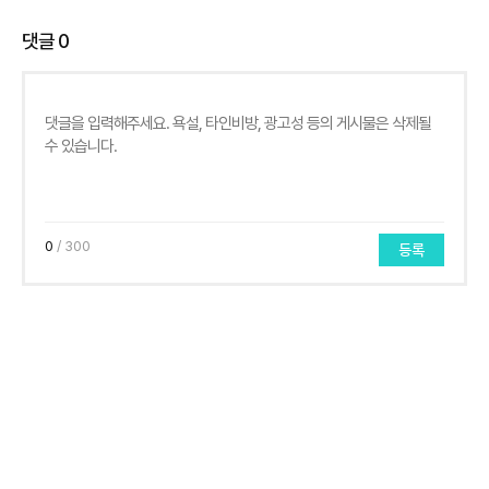
댓글
0
0
/ 300
등록