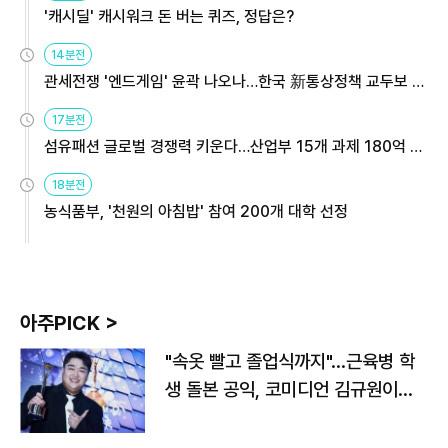
'캐시딜' 캐시워크 돈 버는 퀴즈, 정답은?
14분전
관세전쟁 '엔드게임' 윤곽 나오나…한국 新통상정책 교두보 활
용해야
17분전
섬유패션 글로벌 경쟁력 키운다…산업부 15개 과제 180억 지
원
18분전
농식품부, '천원의 아침밥' 참여 200개 대학 선정
아주PICK >
"속옷 빨고 졸업식까지"…근육병 학
생 돌본 공익, 코미디언 김규원이었
다