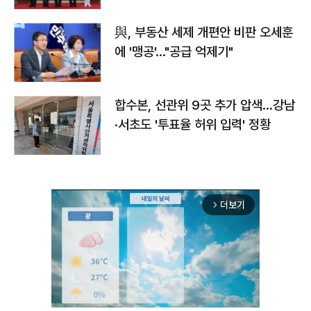
與, 부동산 세제 개편안 비판 오세훈
에 '맹공'…"공급 억제기"
합수본, 선관위 9곳 추가 압색…강남
·서초도 '투표율 허위 입력' 정황
더보기
arrow_forward_ios