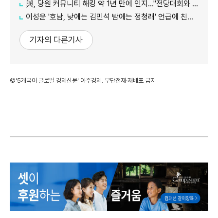
與, 당원 커뮤니티 해킹 약 1년 만에 인지…"전당대회와 무관"
이성윤 '호남, 낮에는 김민석 밤에는 정청래' 언급에 친명계 반발…"한심한 수준"
기자의 다른기사
©'5개국어 글로벌 경제신문' 아주경제. 무단전재·재배포 금지