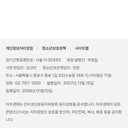
Unmute
개인정보처리방침
청소년보호정책
사이트맵
정기간행등록번호 : 서울 아 00493
회장·발행인 : 곽영길
사장·편집인 : 임규진
청소년보호책임자 : 전운
주소 : 서울특별시 종로구 종로 1길 42(수송동 146-1) 이마빌딩 11층
전화 : 02-767-1500
발행일자 : 2007년 11월 15일
등록일자 : 2008년 01월10일
아주경제는 인터넷신문윤리위원회 윤리강령을 준수합니다. 아주경제의 모든
콘텐츠(기사)는 저작권법의 보호를 받으며, 무단전재, 복사, 배포 등을 금지합
니다.