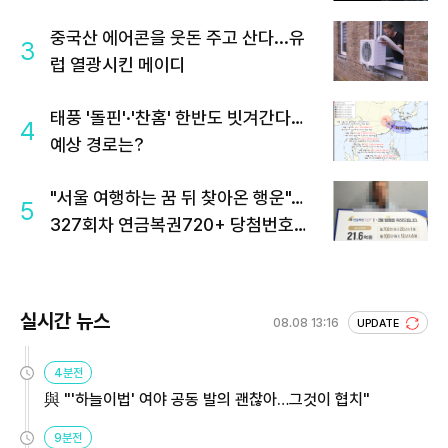
중국산 에어콘을 웃돈 주고 산다...유
3
럽 열광시킨 메이디
태풍 '돌핀'·'찬홈' 한반도 빗겨간다…
4
예상 경로는?
"서울 여행하는 꿈 뒤 찾아온 행운"…
5
327회차 연금복권720+ 당첨번호조
회 주목
실시간 뉴스
08.08 13:16
UPDATE
4분전
與 "'하늘이법' 여야 공동 발의 괜찮아…그것이 협치"
9분전