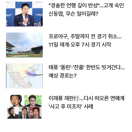
"경솔한 언행 깊이 반성"…고개 숙인
신동엽, 무슨 일이길래?
프로야구, 주말까지 전 경기 취소…
11일 재개·오후 7시 경기 시작
태풍 '돌핀'·'찬홈' 한반도 빗겨간다…
예상 경로는?
이재룡 재판行…다시 떠오른 연예계
'사고 후 미조치' 사례