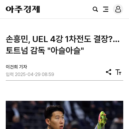
로
아
그
검
전
주
인
색
체
경
메
제
뉴
손흥민, UEL 4강 1차전도 결장?…
토트넘 감독 "아슬아슬"
이건희 기자
공
텍
입력 2025-04-29 08:59
유
스
트
크
기