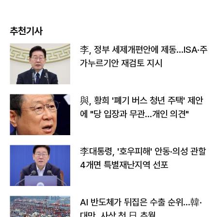
추천기사
李, 정부 세제개편안에 제동…ISA·주
가누르기안 재검토 지시
與, 황희 '폐기 버스 청년 주택' 제안
에 "당 입장과 무관…개인 의견"
李대통령, '호우피해' 안동·의성 관할
4개면 특별재난지역 선포
AI 반도체가 뒤집은 수출 순위…韓·
대만, 사상 첫 日 추월