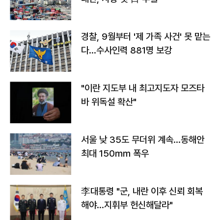
경찰, 9월부터 '제 가족 사건' 못 맡는
다…수사인력 881명 보강
"이란 지도부 내 최고지도자 모즈타
바 위독설 확산"
서울 낮 35도 무더위 계속…동해안
최대 150㎜ 폭우
李대통령 "군, 내란 이후 신뢰 회복
해야…지휘부 헌신해달라"