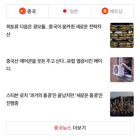
중국
일본
베트남
희토류 다음은 광모듈…중국이 움켜쥔 새로운 전략자
산
중국산 에어콘을 웃돈 주고 산다...유럽 열광시킨 메이
디
스티븐 로치 '과거의 홍콩'은 끝났지만 '새로운 홍콩'은
진행중
중국뉴스
더보기