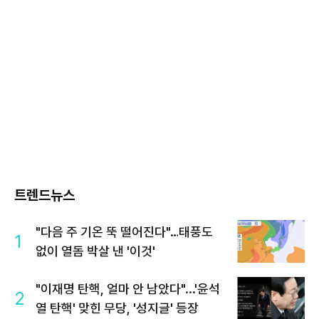
트렌드뉴스
"다음 주 기온 뚝 떨어진다"…태풍도
1
없이 열돔 박살 낸 '이것'
"이재명 탄핵, 얼마 안 남았다"...'윤석
2
열 탄핵' 맞힌 무당, '성지글' 등장