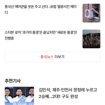
중국산 에어콘을 웃돈 주고 산다...유럽 열광시킨 메이
디
스티븐 로치 '과거의 홍콩'은 끝났지만 '새로운 홍콩'은
진행중
중국뉴스
더보기
추천기사
김민석, 제주·인천서 정청래 누르고
2승째…2대1 구도 완성