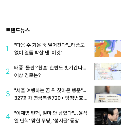
트렌드뉴스
"다음 주 기온 뚝 떨어진다"…태풍도
1
없이 열돔 박살 낸 '이것'
태풍 '돌핀'·'찬홈' 한반도 빗겨간다…
2
예상 경로는?
"서울 여행하는 꿈 뒤 찾아온 행운"…
3
327회차 연금복권720+ 당첨번호조
회 주목
"이재명 탄핵, 얼마 안 남았다"...'윤석
4
열 탄핵' 맞힌 무당, '성지글' 등장