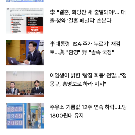
李 "결혼, 희망찬 새 출발돼야"… 대
출·청약 '결혼 페널티' 손본다
李대통령 'ISA·주가 누르기' 재검
토…與 "환영" 野 "졸속 국정"
이임생이 밝힌 '빵집 회동' 전말…"정
몽규, 홍명보로 하라 지시"
주유소 기름값 12주 연속 하락…L당
1800원대 유지