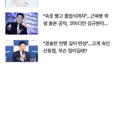
"속옷 빨고 졸업식까지"…근육병 학
생 돌본 공익, 코미디언 김규원이었
다
"경솔한 언행 깊이 반성"…고개 숙인
신동엽, 무슨 일이길래?