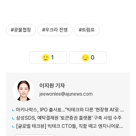
#광물협정
#우크라 전쟁
#트럼프
1
0
이지원 기자
jeewonlee@ajunews.com
마키나락스, IPO 출사표…"빅테크와 다른 '현장형 AI'로 승부"
삼성SDS, 예탁결제원 '토큰증권 플랫폼' 구축 사업 수주
[글로벌 테크뷰] 빅테크 CTO들, 직함 떼고 엔지니어로 유턴...'앤트로픽행 러시' 이유는