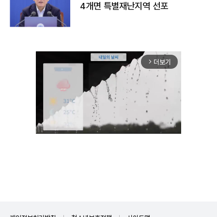
4개면 특별재난지역 선포
더보기
arrow_forward_ios
Unmute