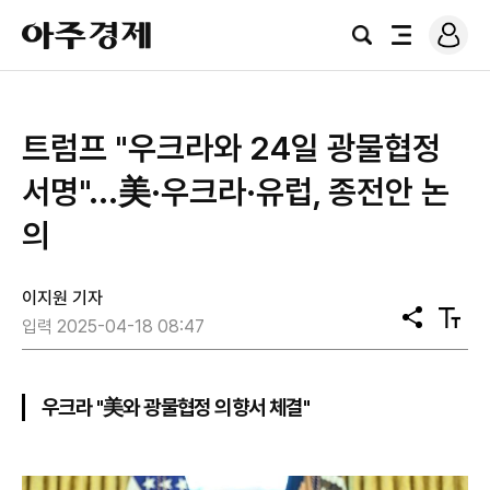
로
아
그
검
전
주
인
색
체
경
메
제
뉴
트럼프 "우크라와 24일 광물협정
서명"...美·우크라·유럽, 종전안 논
의
이지원 기자
공
텍
입력 2025-04-18 08:47
유
스
트
크
기
우크라 "美와 광물협정 의향서 체결"