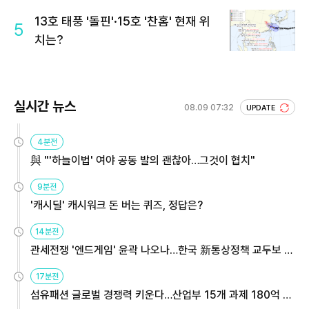
13호 태풍 '돌핀'·15호 '찬홈' 현재 위
5
치는?
실시간 뉴스
08.09 07:32
UPDATE
4분전
與 "'하늘이법' 여야 공동 발의 괜찮아…그것이 협치"
9분전
'캐시딜' 캐시워크 돈 버는 퀴즈, 정답은?
14분전
관세전쟁 '엔드게임' 윤곽 나오나…한국 新통상정책 교두보 활
용해야
17분전
섬유패션 글로벌 경쟁력 키운다…산업부 15개 과제 180억 지