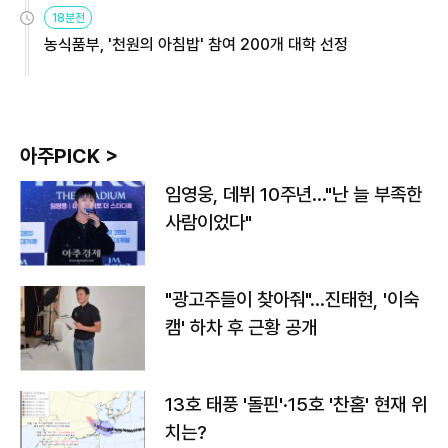
원
18분전
농식품부, '천원의 아침밥' 참여 200개 대학 선정
아주PICK >
임영웅, 데뷔 10주년…"난 늘 부족한
사람이었다"
"광고주들이 찾아줘"…진태현, '이숙
캠' 하차 후 근황 공개
13호 태풍 '돌핀'·15호 '찬홈' 현재 위
치는?