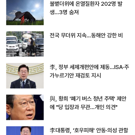
불볕더위에 온열질환자 202명 발
생…3명 숨져
전국 무더위 지속…동해안 강한 비
李, 정부 세제개편안에 제동…ISA·주
가누르기안 재검토 지시
與, 황희 '폐기 버스 청년 주택' 제안
에 "당 입장과 무관…개인 의견"
李대통령, '호우피해' 안동·의성 관할