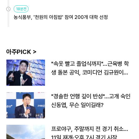
원
18분전
농식품부, '천원의 아침밥' 참여 200개 대학 선정
아주PICK >
"속옷 빨고 졸업식까지"…근육병 학
생 돌본 공익, 코미디언 김규원이었
다
"경솔한 언행 깊이 반성"…고개 숙인
신동엽, 무슨 일이길래?
프로야구, 주말까지 전 경기 취소…
11일 재개·오후 7시 경기 시작