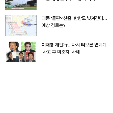
태풍 '돌핀'·'찬홈' 한반도 빗겨간다…
예상 경로는?
이재룡 재판行…다시 떠오른 연예계
'사고 후 미조치' 사례