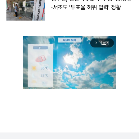
·서초도 '투표율 허위 입력' 정황
더보기
arrow_forward_ios
Unmute