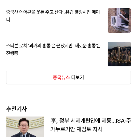
중국산 에어콘을 웃돈 주고 산다...유럽 열광시킨 메이
디
스티븐 로치 '과거의 홍콩'은 끝났지만 '새로운 홍콩'은
진행중
중국뉴스
더보기
추천기사
李, 정부 세제개편안에 제동…ISA·주
가누르기안 재검토 지시