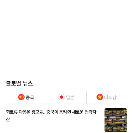
글로벌 뉴스
중국
일본
베트남
희토류 다음은 광모듈…중국이 움켜쥔 새로운 전략자
산