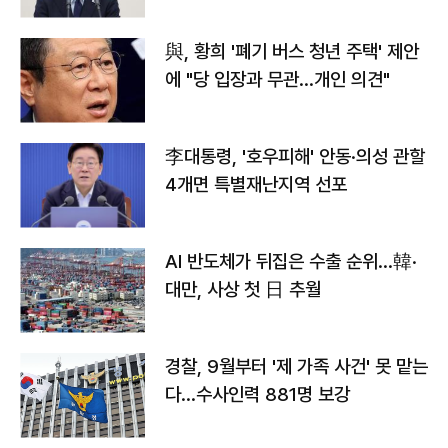
與, 황희 '폐기 버스 청년 주택' 제안
에 "당 입장과 무관…개인 의견"
李대통령, '호우피해' 안동·의성 관할
4개면 특별재난지역 선포
AI 반도체가 뒤집은 수출 순위…韓·
대만, 사상 첫 日 추월
경찰, 9월부터 '제 가족 사건' 못 맡는
다…수사인력 881명 보강