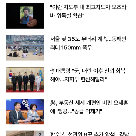
"이란 지도부 내 최고지도자 모즈타
바 위독설 확산"
서울 낮 35도 무더위 계속…동해안
최대 150㎜ 폭우
李대통령 "군, 내란 이후 신뢰 회복
해야…지휘부 헌신해달라"
與, 부동산 세제 개편안 비판 오세훈
에 '맹공'…"공급 억제기"
합수본, 선관위 9곳 추가 압색…강남