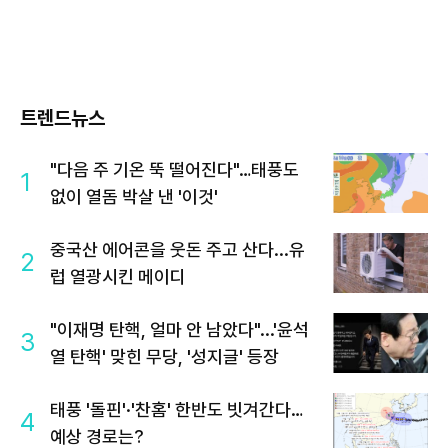
트렌드뉴스
"다음 주 기온 뚝 떨어진다"…태풍도
1
없이 열돔 박살 낸 '이것'
중국산 에어콘을 웃돈 주고 산다...유
2
럽 열광시킨 메이디
"이재명 탄핵, 얼마 안 남았다"...'윤석
3
열 탄핵' 맞힌 무당, '성지글' 등장
태풍 '돌핀'·'찬홈' 한반도 빗겨간다…
4
예상 경로는?