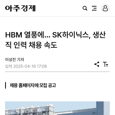
로
아
그
검
전
주
인
색
체
경
메
제
뉴
HBM 열풍에… SK하이닉스, 생산
직 인력 채용 속도
이성진 기자
공
텍
입력 2025-04-16 17:08
유
스
트
크
기
채용 홈페이지에 모집 공고