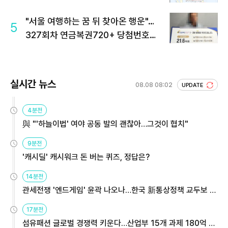
"서울 여행하는 꿈 뒤 찾아온 행운"…
5
327회차 연금복권720+ 당첨번호조
회 주목
실시간 뉴스
08.08 08:02
UPDATE
4분전
與 "'하늘이법' 여야 공동 발의 괜찮아…그것이 협치"
9분전
'캐시딜' 캐시워크 돈 버는 퀴즈, 정답은?
14분전
관세전쟁 '엔드게임' 윤곽 나오나…한국 新통상정책 교두보 활
용해야
17분전
섬유패션 글로벌 경쟁력 키운다…산업부 15개 과제 180억 지