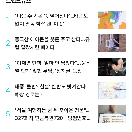
트렌드뉴스
"다음 주 기온 뚝 떨어진다"…태풍도
1
없이 열돔 박살 낸 '이것'
중국산 에어콘을 웃돈 주고 산다...유
2
럽 열광시킨 메이디
"이재명 탄핵, 얼마 안 남았다"...'윤석
3
열 탄핵' 맞힌 무당, '성지글' 등장
태풍 '돌핀'·'찬홈' 한반도 빗겨간다…
4
예상 경로는?
"서울 여행하는 꿈 뒤 찾아온 행운"…
5
327회차 연금복권720+ 당첨번호조
회 주목