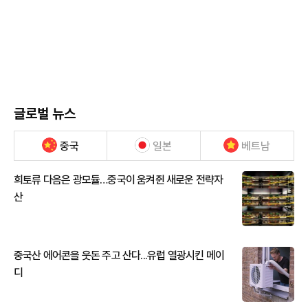
글로벌 뉴스
중국
일본
베트남
희토류 다음은 광모듈…중국이 움켜쥔 새로운 전략자
산
중국산 에어콘을 웃돈 주고 산다...유럽 열광시킨 메이
디