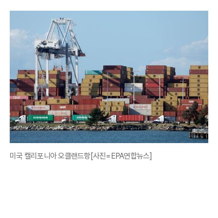
미국 캘리포니아 오클랜드항[사진=EPA연합뉴스]