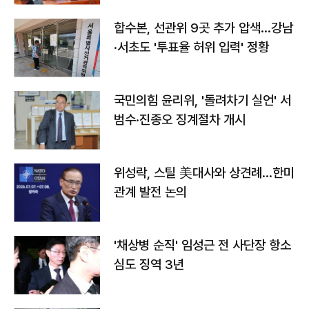
합수본, 선관위 9곳 추가 압색…강남
·서초도 '투표율 허위 입력' 정황
국민의힘 윤리위, '돌려차기 실언' 서
범수·진종오 징계절차 개시
위성락, 스틸 美대사와 상견례…한미
관계 발전 논의
'채상병 순직' 임성근 전 사단장 항소
심도 징역 3년