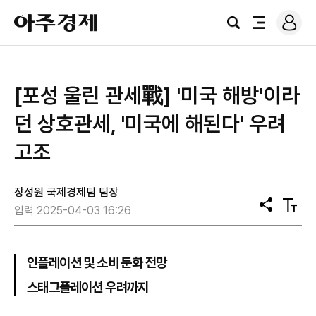
로
아
그
검
전
주
인
색
체
경
메
제
뉴
[포성 울린 관세戰] '미국 해방'이라
던 상호관세, '미국에 해된다' 우려
고조
장성원 국제경제팀 팀장
공
텍
입력 2025-04-03 16:26
유
스
트
크
기
인플레이션 및 소비 둔화 전망
스태그플레이션 우려까지