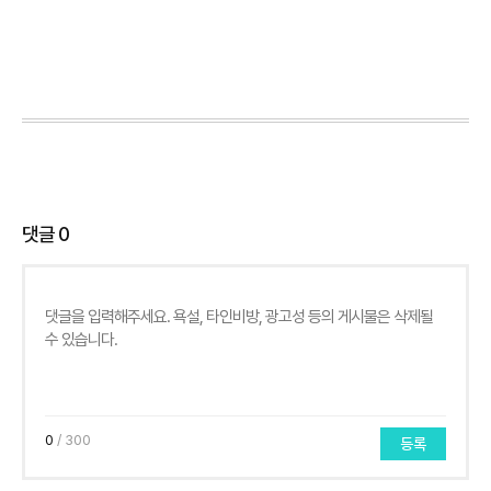
댓글
0
0
/ 300
등록