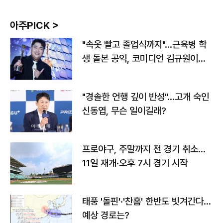
아주PICK >
"속옷 빨고 졸업식까지"…근육병 학
생 돌본 공익, 코미디언 김규원이었
다
"경솔한 언행 깊이 반성"…고개 숙인
신동엽, 무슨 일이길래?
프로야구, 주말까지 전 경기 취소…
11일 재개·오후 7시 경기 시작
태풍 '돌핀'·'찬홈' 한반도 빗겨간다…
예상 경로는?