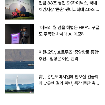
현금 88조 쌓인 SK하이닉스, 국내
채권시장 '큰손' 됐다…최대 40조 투
자
"메모리 월 넘을 해법은 HBF"…구글
도 주목한 차세대 AI 메모리
이란·오만, 호르무즈 '중앙항로 통항'
추진…입항은 이란 관리
靑, 北 탄도미사일에 안보실 긴급회
의…"유엔 결의 위반, 즉각 중단 촉
구"