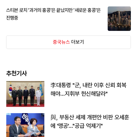
스티븐 로치 '과거의 홍콩'은 끝났지만 '새로운 홍콩'은
진행중
중국뉴스
더보기
추천기사
李대통령 "군, 내란 이후 신뢰 회복
해야…지휘부 헌신해달라"
與, 부동산 세제 개편안 비판 오세훈
에 '맹공'…"공급 억제기"