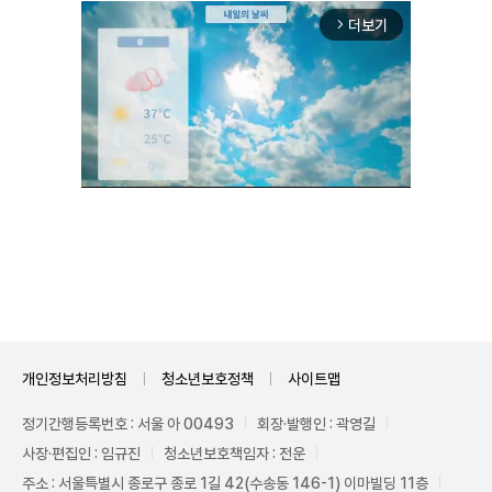
더보기
arrow_forward_ios
Unmute
개인정보처리방침
청소년보호정책
사이트맵
정기간행등록번호 : 서울 아 00493
회장·발행인 : 곽영길
사장·편집인 : 임규진
청소년보호책임자 : 전운
주소 : 서울특별시 종로구 종로 1길 42(수송동 146-1) 이마빌딩 11층