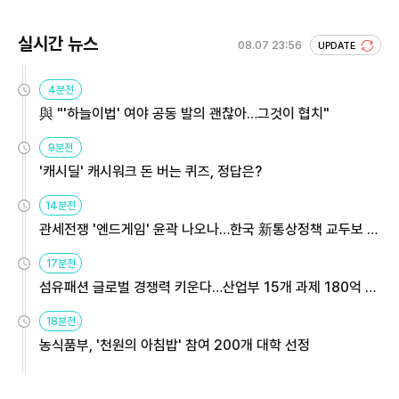
실시간 뉴스
08.07 23:56
UPDATE
4분전
與 "'하늘이법' 여야 공동 발의 괜찮아…그것이 협치"
9분전
'캐시딜' 캐시워크 돈 버는 퀴즈, 정답은?
14분전
관세전쟁 '엔드게임' 윤곽 나오나…한국 新통상정책 교두보 활
용해야
17분전
섬유패션 글로벌 경쟁력 키운다…산업부 15개 과제 180억 지
원
18분전
농식품부, '천원의 아침밥' 참여 200개 대학 선정