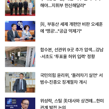
해야…지휘부 헌신해달라"
與, 부동산 세제 개편안 비판 오세훈
에 '맹공'…"공급 억제기"
합수본, 선관위 9곳 추가 압색…강남
·서초도 '투표율 허위 입력' 정황
국민의힘 윤리위, '돌려차기 실언' 서
범수·진종오 징계절차 개시
위성락, 스틸 美대사와 상견례…한미
관계 발전 논의