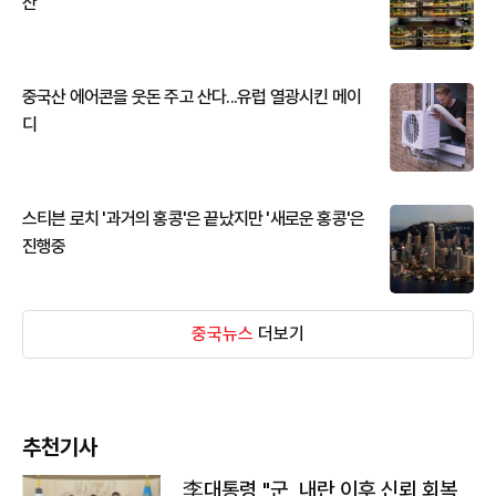
산
중국산 에어콘을 웃돈 주고 산다...유럽 열광시킨 메이
디
스티븐 로치 '과거의 홍콩'은 끝났지만 '새로운 홍콩'은
진행중
중국뉴스
더보기
추천기사
李대통령 "군, 내란 이후 신뢰 회복