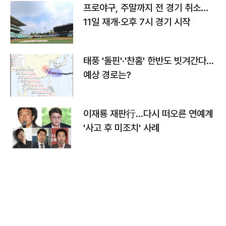
프로야구, 주말까지 전 경기 취소…
11일 재개·오후 7시 경기 시작
태풍 '돌핀'·'찬홈' 한반도 빗겨간다…
예상 경로는?
이재룡 재판行…다시 떠오른 연예계
'사고 후 미조치' 사례