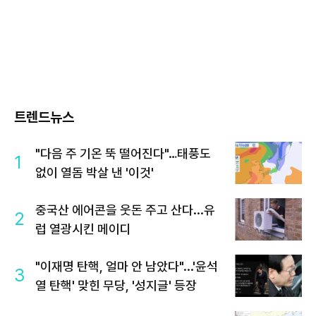
트렌드뉴스
"다음 주 기온 뚝 떨어진다"…태풍도
1
없이 열돔 박살 낸 '이것'
중국산 에어콘을 웃돈 주고 산다...유
2
럽 열광시킨 메이디
"이재명 탄핵, 얼마 안 남았다"...'윤석
3
열 탄핵' 맞힌 무당, '성지글' 등장