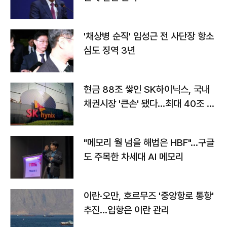
'채상병 순직' 임성근 전 사단장 항소
심도 징역 3년
현금 88조 쌓인 SK하이닉스, 국내
채권시장 '큰손' 됐다…최대 40조 투
자
"메모리 월 넘을 해법은 HBF"…구글
도 주목한 차세대 AI 메모리
이란·오만, 호르무즈 '중앙항로 통항'
추진…입항은 이란 관리