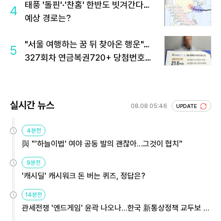
태풍 '돌핀'·'찬홈' 한반도 빗겨간다…
4
예상 경로는?
"서울 여행하는 꿈 뒤 찾아온 행운"…
5
327회차 연금복권720+ 당첨번호조
회 주목
실시간 뉴스
08.08 05:46
UPDATE
4분전
與 "'하늘이법' 여야 공동 발의 괜찮아…그것이 협치"
9분전
'캐시딜' 캐시워크 돈 버는 퀴즈, 정답은?
14분전
관세전쟁 '엔드게임' 윤곽 나오나…한국 新통상정책 교두보 활
용해야