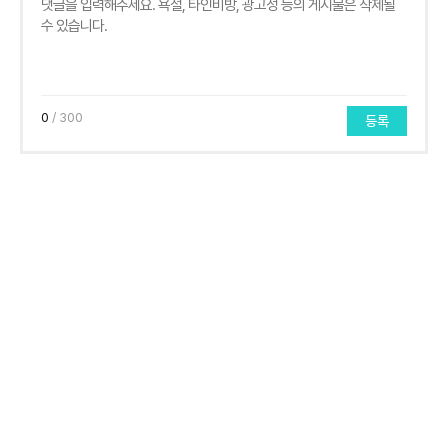
0
/ 300
등록