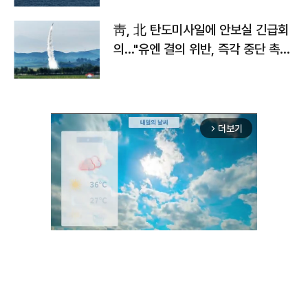
靑, 北 탄도미사일에 안보실 긴급회
의…"유엔 결의 위반, 즉각 중단 촉
구"
더보기
arrow_forward_ios
Unmute