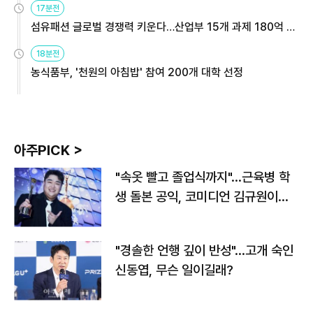
17분전
섬유패션 글로벌 경쟁력 키운다…산업부 15개 과제 180억 지
원
18분전
농식품부, '천원의 아침밥' 참여 200개 대학 선정
아주PICK >
"속옷 빨고 졸업식까지"…근육병 학
생 돌본 공익, 코미디언 김규원이었
다
"경솔한 언행 깊이 반성"…고개 숙인
신동엽, 무슨 일이길래?