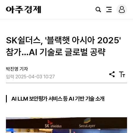
로
아
그
검
전
주
인
색
체
경
메
제
뉴
SK쉴더스, '블랙햇 아시아 2025'
참가…AI 기술로 글로벌 공략
박진영 기자
공
텍
입력 2025-04-03 10:27
유
스
트
크
기
AI LLM 보안평가 서비스 등 AI 기반 기술 소개