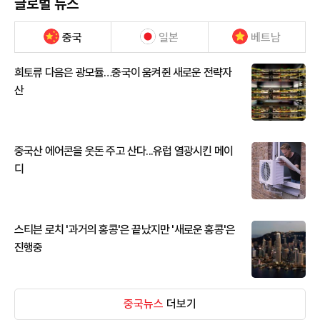
글로벌 뉴스
중국
일본
베트남
희토류 다음은 광모듈…중국이 움켜쥔 새로운 전략자
산
중국산 에어콘을 웃돈 주고 산다...유럽 열광시킨 메이
디
스티븐 로치 '과거의 홍콩'은 끝났지만 '새로운 홍콩'은
진행중
중국뉴스
더보기