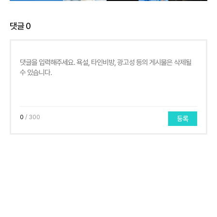
댓글
0
0
/ 300
등록