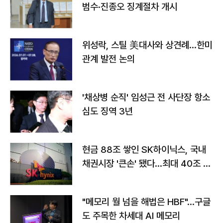
범수·진종오 징계절차 개시
위성락, 스틸 美대사와 상견례…한미
관계 발전 논의
'채상병 순직' 임성근 전 사단장 항소
심도 징역 3년
현금 88조 쌓인 SK하이닉스, 국내
채권시장 '큰손' 됐다…최대 40조 투
자
"메모리 월 넘을 해법은 HBF"…구글
도 주목한 차세대 AI 메모리