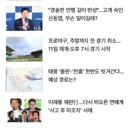
"경솔한 언행 깊이 반성"…고개 숙인
신동엽, 무슨 일이길래?
프로야구, 주말까지 전 경기 취소…
11일 재개·오후 7시 경기 시작
태풍 '돌핀'·'찬홈' 한반도 빗겨간다…
예상 경로는?
이재룡 재판行…다시 떠오른 연예계
'사고 후 미조치' 사례