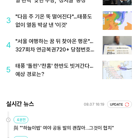
열 탄핵' 맞힌 무당, '성지글' 등장
"다음 주 기온 뚝 떨어진다"…태풍도
3
없이 열돔 박살 낸 '이것'
"서울 여행하는 꿈 뒤 찾아온 행운"…
4
327회차 연금복권720+ 당첨번호조
회 주목
태풍 '돌핀'·'찬홈' 한반도 빗겨간다…
5
예상 경로는?
실시간 뉴스
08.07 16:19
UPDATE
4분전
與 "'하늘이법' 여야 공동 발의 괜찮아…그것이 협치"