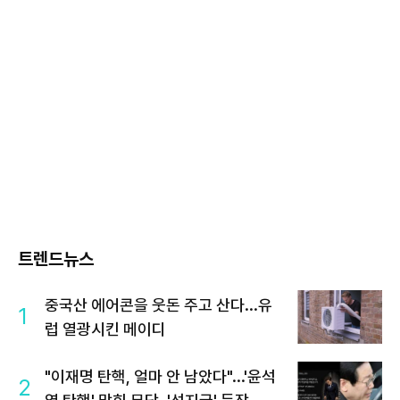
트렌드뉴스
중국산 에어콘을 웃돈 주고 산다...유
1
럽 열광시킨 메이디
"이재명 탄핵, 얼마 안 남았다"...'윤석
2