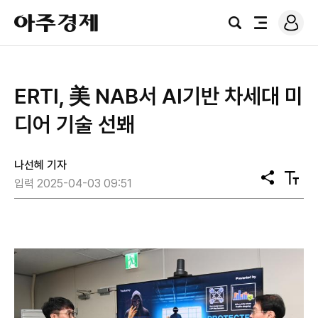
로
아
그
검
전
주
인
색
체
경
메
제
뉴
ERTI, 美 NAB서 AI기반 차세대 미
디어 기술 선봬
나선혜 기자
공
텍
입력 2025-04-03 09:51
유
스
트
크
기