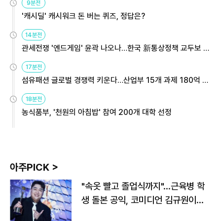
9분전
'캐시딜' 캐시워크 돈 버는 퀴즈, 정답은?
14분전
관세전쟁 '엔드게임' 윤곽 나오나…한국 新통상정책 교두보 활
용해야
17분전
섬유패션 글로벌 경쟁력 키운다…산업부 15개 과제 180억 지
원
18분전
농식품부, '천원의 아침밥' 참여 200개 대학 선정
아주PICK >
"속옷 빨고 졸업식까지"…근육병 학
생 돌본 공익, 코미디언 김규원이었
다