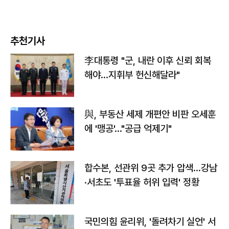
추천기사
李대통령 "군, 내란 이후 신뢰 회복
해야…지휘부 헌신해달라"
與, 부동산 세제 개편안 비판 오세훈
에 '맹공'…"공급 억제기"
합수본, 선관위 9곳 추가 압색…강남
·서초도 '투표율 허위 입력' 정황
국민의힘 윤리위, '돌려차기 실언' 서