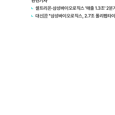
관련기사
셀트리온·삼성바이오로직스 '매출 1.3조' 2분
대신證 "삼성바이오로직스, 2.7조 폴리펩타이