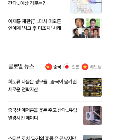
간다…예상 경로는?
이재룡 재판行…다시 떠오른
연예계 '사고 후 미조치' 사례
글로벌 뉴스
중국
일본
베트남
희토류 다음은 광모듈…중국이 움켜쥔
새로운 전략자산
중국산 에어콘을 웃돈 주고 산다...유럽
열광시킨 메이디
스티븐 로치 '과거의 홍콩'은 끝났지만