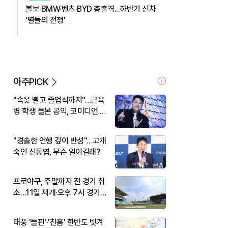
볼보·BMW·벤츠·BYD 총출격...하반기 신차
'별들의 전쟁'
아주PICK
"속옷 빨고 졸업식까지"…근육
병 학생 돌본 공익, 코미디언 김
규원이었다
"경솔한 언행 깊이 반성"…고개
숙인 신동엽, 무슨 일이길래?
프로야구, 주말까지 전 경기 취
소…11일 재개·오후 7시 경기
시작
태풍 '돌핀'·'찬홈' 한반도 빗겨