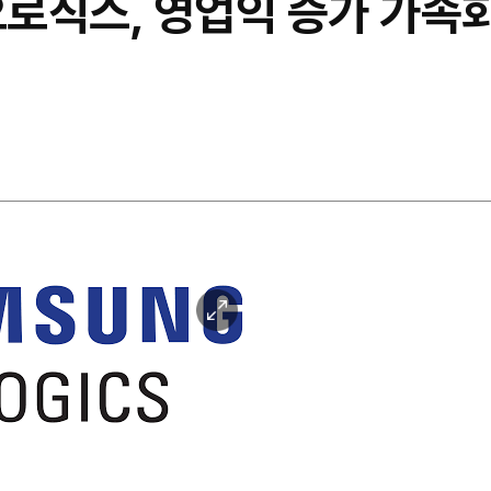
로직스, 영업익 증가 가속화
이
미
지
확
대