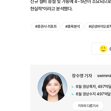
신규 설비 증설 및 가동에 4~5년이 소요되므
현실적"이라고 분석했다.
#증권사 리포트
#종목분석
#삼성바이오로
장수영 기자
swimmi
6월 경상흑자, 497억달
6월 경상수지 497억달
기자의 다른기사