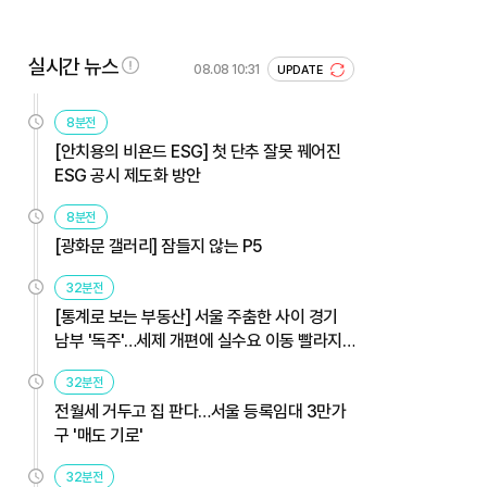
실시간 뉴스
08.08 10:31
UPDATE
8분전
[안치용의 비욘드 ESG] 첫 단추 잘못 꿰어진
ESG 공시 제도화 방안
8분전
[광화문 갤러리] 잠들지 않는 P5
32분전
[통계로 보는 부동산] 서울 주춤한 사이 경기
남부 '독주'…세제 개편에 실수요 이동 빨라지
나
32분전
전월세 거두고 집 판다…서울 등록임대 3만가
구 '매도 기로'
32분전