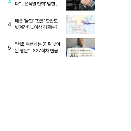
3
다"...'윤석열 탄핵' 맞힌 무
당, '성지글' 등장
태풍 '돌핀'·'찬홈' 한반도
4
빗겨간다…예상 경로는?
"서울 여행하는 꿈 뒤 찾아
5
온 행운"…327회차 연금
복권720+ 당첨번호조회
주목