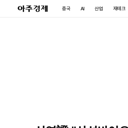
아
중국
AI
산업
재테크
주
경
제