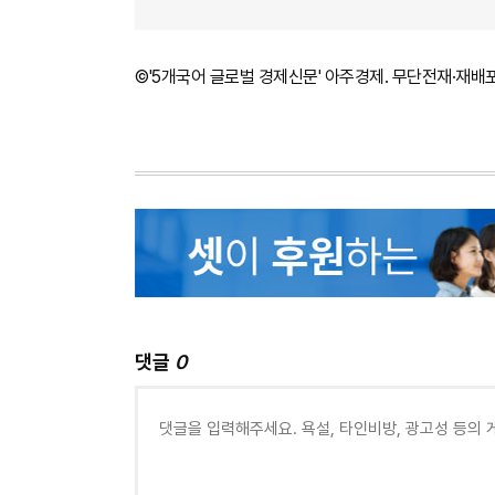
©'5개국어 글로벌 경제신문' 아주경제. 무단전재·재배
댓글
0