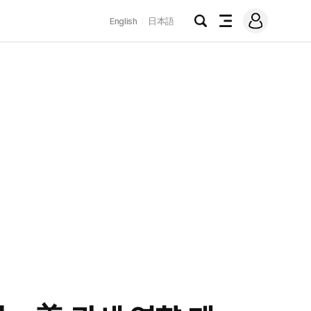
로
English
日本語
그
검
전
인
색
체
메
뉴