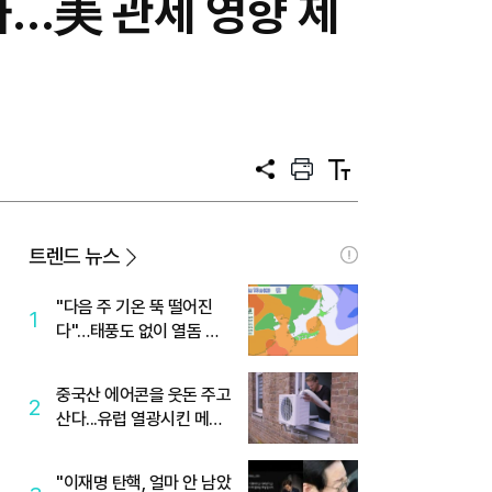
…美 관세 영향 제
공
프
텍
유
린
스
트
트
크
기
트렌드 뉴스
"다음 주 기온 뚝 떨어진
1
다"…태풍도 없이 열돔 박
살 낸 '이것'
중국산 에어콘을 웃돈 주고
2
산다...유럽 열광시킨 메이
디
"이재명 탄핵, 얼마 안 남았