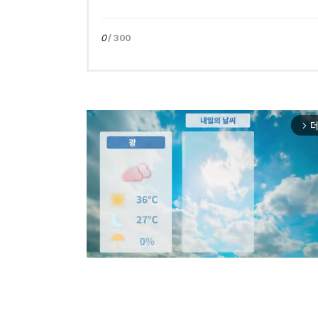
0
/ 300
더
arrow_forward_ios
Mut