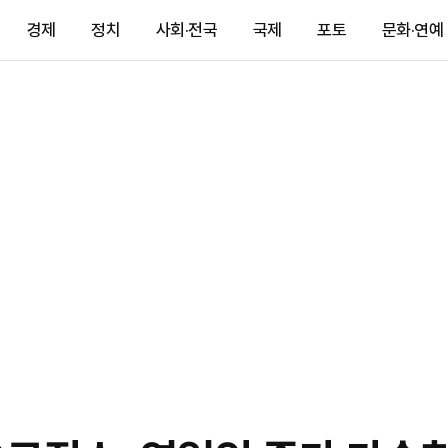
경제
정치
사회·전국
국제
포토
문화·연예