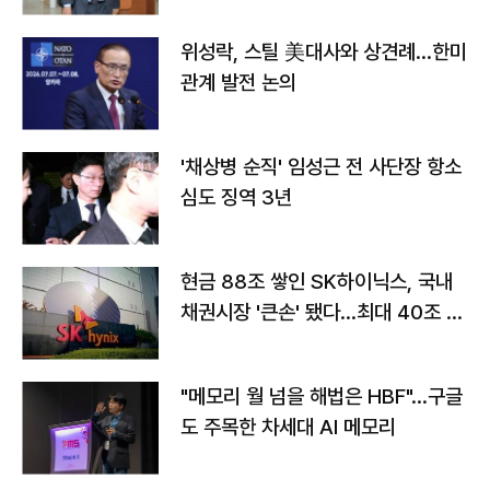
위성락, 스틸 美대사와 상견례…한미
관계 발전 논의
'채상병 순직' 임성근 전 사단장 항소
심도 징역 3년
현금 88조 쌓인 SK하이닉스, 국내
채권시장 '큰손' 됐다…최대 40조 투
자
"메모리 월 넘을 해법은 HBF"…구글
도 주목한 차세대 AI 메모리