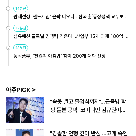
14분전
관세전쟁 '엔드게임' 윤곽 나오나…한국 新통상정책 교두보 활
용해야
17분전
섬유패션 글로벌 경쟁력 키운다…산업부 15개 과제 180억 지
원
18분전
농식품부, '천원의 아침밥' 참여 200개 대학 선정
아주PICK >
"속옷 빨고 졸업식까지"…근육병 학
생 돌본 공익, 코미디언 김규원이었
다
"경솔한 언행 깊이 반성"…고개 숙인