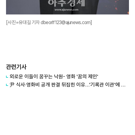
[사진=유대길 기자 dbeorlf123@ajunews.com]
관련기사
외로운 이들이 꿈꾸는 낙원- 영화 '꿈의 제인'
尹 식사·영화비 공개 판결 뒤집힌 이유…'기록관 이관'에 소송 실익 쟁점