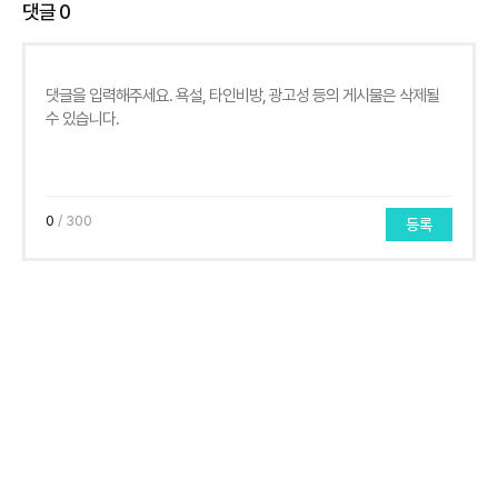
댓글
0
0
/ 300
등록