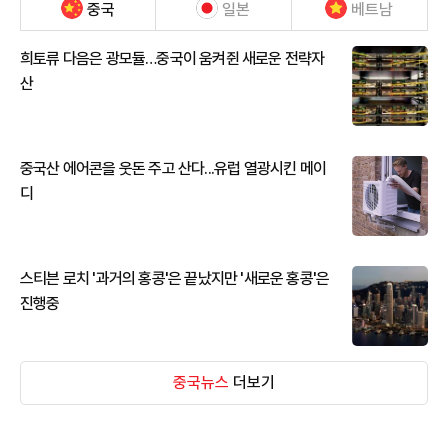
중국
일본
베트남
희토류 다음은 광모듈…중국이 움켜쥔 새로운 전략자
산
중국산 에어콘을 웃돈 주고 산다...유럽 열광시킨 메이
디
스티븐 로치 '과거의 홍콩'은 끝났지만 '새로운 홍콩'은
진행중
중국뉴스
더보기