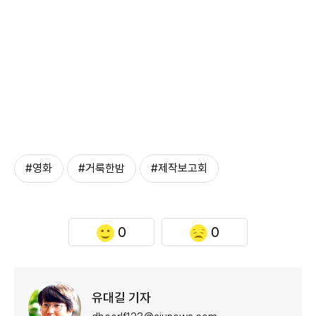
#영화
#거룩한밤
#제작보고회
0
0
유대길 기자