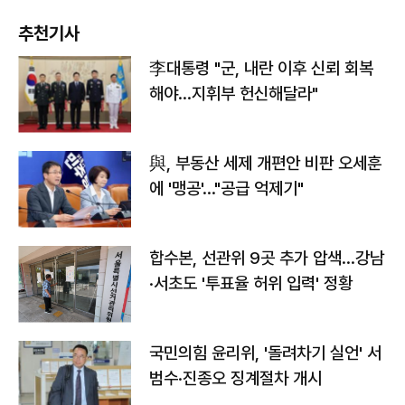
추천기사
李대통령 "군, 내란 이후 신뢰 회복
해야…지휘부 헌신해달라"
與, 부동산 세제 개편안 비판 오세훈
에 '맹공'…"공급 억제기"
합수본, 선관위 9곳 추가 압색…강남
·서초도 '투표율 허위 입력' 정황
국민의힘 윤리위, '돌려차기 실언' 서
범수·진종오 징계절차 개시