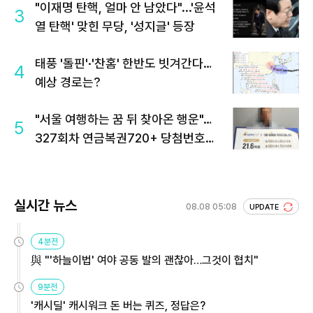
"이재명 탄핵, 얼마 안 남았다"...'윤석
3
열 탄핵' 맞힌 무당, '성지글' 등장
태풍 '돌핀'·'찬홈' 한반도 빗겨간다…
4
예상 경로는?
"서울 여행하는 꿈 뒤 찾아온 행운"…
5
327회차 연금복권720+ 당첨번호조
회 주목
실시간 뉴스
08.08 05:08
UPDATE
4분전
與 "'하늘이법' 여야 공동 발의 괜찮아…그것이 협치"
9분전
'캐시딜' 캐시워크 돈 버는 퀴즈, 정답은?