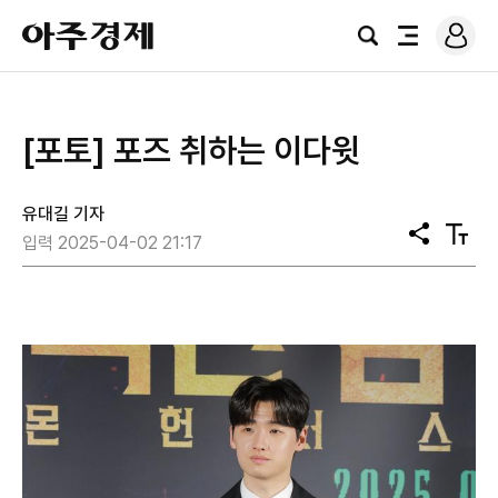
로
아
그
검
전
주
인
색
체
경
메
제
뉴
[포토] 포즈 취하는 이다윗
유대길 기자
공
텍
입력 2025-04-02 21:17
유
스
트
크
기