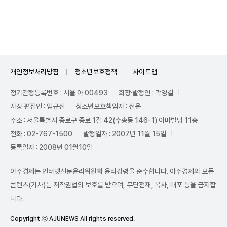
Unmute
개인정보처리방침
청소년보호정책
사이트맵
정기간행등록번호 : 서울 아 00493
회장·발행인 : 곽영길
사장·편집인 : 임규진
청소년보호책임자 : 전운
주소 : 서울특별시 종로구 종로 1길 42(수송동 146-1) 이마빌딩 11층
전화 : 02-767-1500
발행일자 : 2007년 11월 15일
등록일자 : 2008년 01월10일
아주경제는 인터넷신문윤리위원회 윤리강령을 준수합니다. 아주경제의 모든
콘텐츠(기사)는 저작권법의 보호를 받으며, 무단전재, 복사, 배포 등을 금지합
니다.
Copyright ⓒ AJUNEWS All rights reserved.