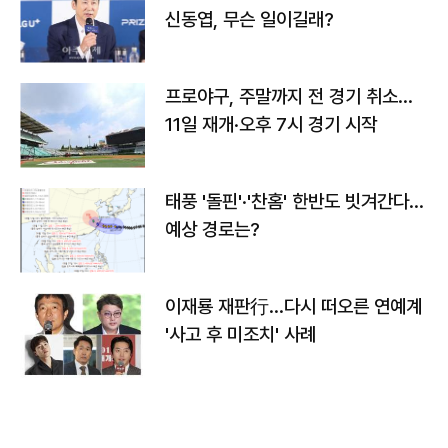
신동엽, 무슨 일이길래?
프로야구, 주말까지 전 경기 취소…
11일 재개·오후 7시 경기 시작
태풍 '돌핀'·'찬홈' 한반도 빗겨간다…
예상 경로는?
이재룡 재판行…다시 떠오른 연예계
'사고 후 미조치' 사례