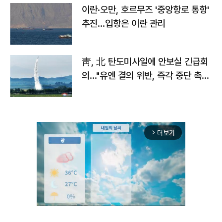
이란·오만, 호르무즈 '중앙항로 통항'
추진…입항은 이란 관리
靑, 北 탄도미사일에 안보실 긴급회
의…"유엔 결의 위반, 즉각 중단 촉
구"
더보기
arrow_forward_ios