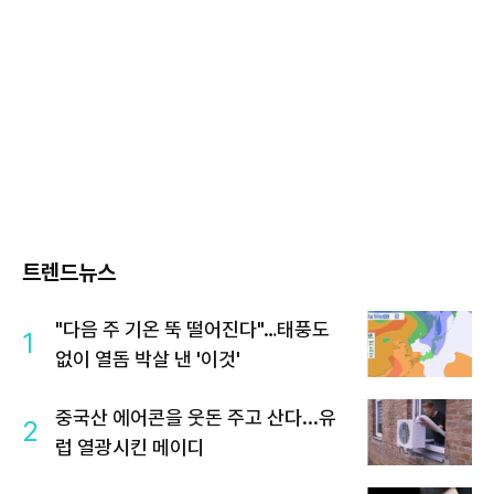
트렌드뉴스
"다음 주 기온 뚝 떨어진다"…태풍도
1
없이 열돔 박살 낸 '이것'
중국산 에어콘을 웃돈 주고 산다...유
2
럽 열광시킨 메이디