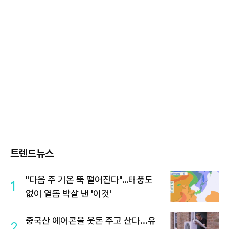
트렌드뉴스
"다음 주 기온 뚝 떨어진다"…태풍도
1
없이 열돔 박살 낸 '이것'
중국산 에어콘을 웃돈 주고 산다...유
2