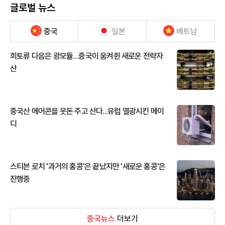
글로벌 뉴스
중국
일본
베트남
희토류 다음은 광모듈…중국이 움켜쥔 새로운 전략자
산
중국산 에어콘을 웃돈 주고 산다...유럽 열광시킨 메이
디
스티븐 로치 '과거의 홍콩'은 끝났지만 '새로운 홍콩'은
진행중
중국뉴스
더보기