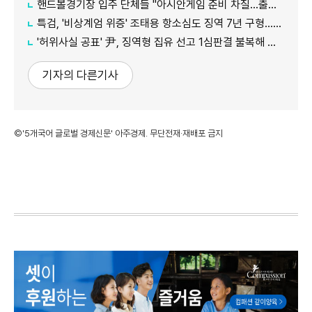
핸드볼경기장 입주 단체들 "아시안게임 준비 차질…출입 협조 간곡히 요청"
특검, '비상계엄 위증' 조태용 항소심도 징역 7년 구형…내달 19일 선고
'허위사실 공표' 尹, 징역형 집유 선고 1심판결 불복해 항소
기자의 다른기사
©'5개국어 글로벌 경제신문' 아주경제. 무단전재·재배포 금지