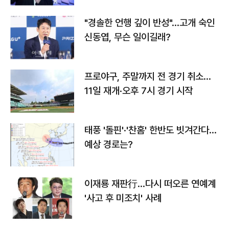
"경솔한 언행 깊이 반성"…고개 숙인
신동엽, 무슨 일이길래?
프로야구, 주말까지 전 경기 취소…
11일 재개·오후 7시 경기 시작
태풍 '돌핀'·'찬홈' 한반도 빗겨간다…
예상 경로는?
이재룡 재판行…다시 떠오른 연예계
'사고 후 미조치' 사례