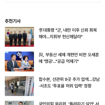
추천기사
李대통령 "군, 내란 이후 신뢰 회복
해야…지휘부 헌신해달라"
與, 부동산 세제 개편안 비판 오세훈
에 '맹공'…"공급 억제기"
합수본, 선관위 9곳 추가 압색…강남
·서초도 '투표율 허위 입력' 정황
국민의힘 윤리위, '돌려차기 실언' 서