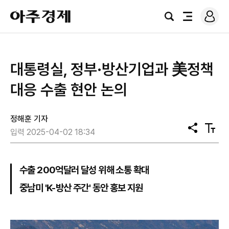
로
아
그
검
전
주
인
색
체
경
메
제
뉴
대통령실, 정부·방산기업과 美정책
대응 수출 현안 논의
정해훈 기자
공
텍
입력 2025-04-02 18:34
유
스
트
크
기
수출 200억달러 달성 위해 소통 확대
중남미 'K-방산 주간' 동안 홍보 지원