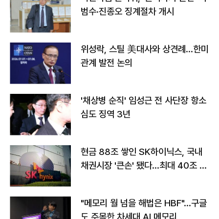
범수·진종오 징계절차 개시
위성락, 스틸 美대사와 상견례…한미
관계 발전 논의
'채상병 순직' 임성근 전 사단장 항소
심도 징역 3년
현금 88조 쌓인 SK하이닉스, 국내
채권시장 '큰손' 됐다…최대 40조 투
자
"메모리 월 넘을 해법은 HBF"…구글
도 주목한 차세대 AI 메모리