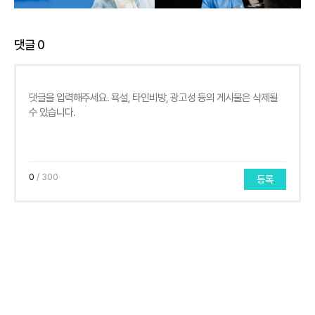
댓글
0
0
/ 300
등록