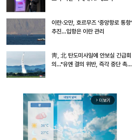
이란·오만, 호르무즈 '중앙항로 통항'
추진…입항은 이란 관리
靑, 北 탄도미사일에 안보실 긴급회
의…"유엔 결의 위반, 즉각 중단 촉
구"
더보기
arrow_forward_ios