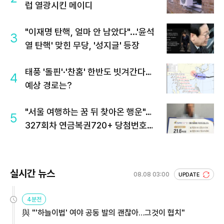
럽 열광시킨 메이디
"이재명 탄핵, 얼마 안 남았다"...'윤석
3
열 탄핵' 맞힌 무당, '성지글' 등장
태풍 '돌핀'·'찬홈' 한반도 빗겨간다…
4
예상 경로는?
"서울 여행하는 꿈 뒤 찾아온 행운"…
5
327회차 연금복권720+ 당첨번호조
회 주목
실시간 뉴스
08.08 03:00
UPDATE
4분전
與 "'하늘이법' 여야 공동 발의 괜찮아…그것이 협치"