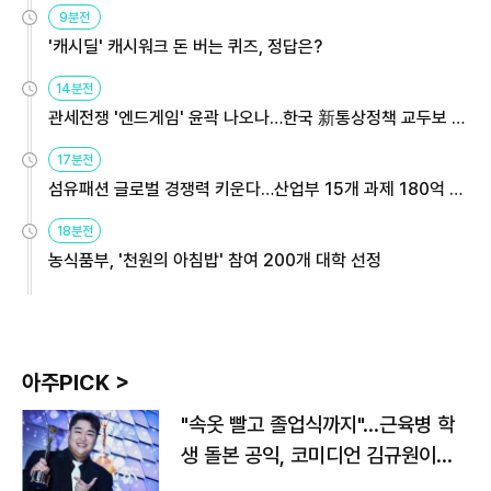
9분전
'캐시딜' 캐시워크 돈 버는 퀴즈, 정답은?
14분전
관세전쟁 '엔드게임' 윤곽 나오나…한국 新통상정책 교두보 활
용해야
17분전
섬유패션 글로벌 경쟁력 키운다…산업부 15개 과제 180억 지
원
18분전
농식품부, '천원의 아침밥' 참여 200개 대학 선정
아주PICK >
"속옷 빨고 졸업식까지"…근육병 학
생 돌본 공익, 코미디언 김규원이었
다