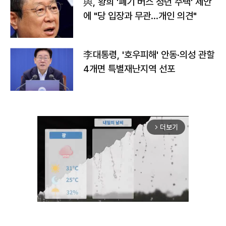
與, 황희 '폐기 버스 청년 주택' 제안
에 "당 입장과 무관…개인 의견"
李대통령, '호우피해' 안동·의성 관할
4개면 특별재난지역 선포
더보기
arrow_forward_ios