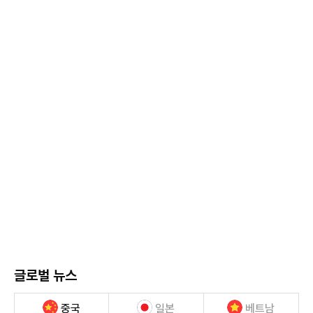
글로벌 뉴스
중국
일본
베트남