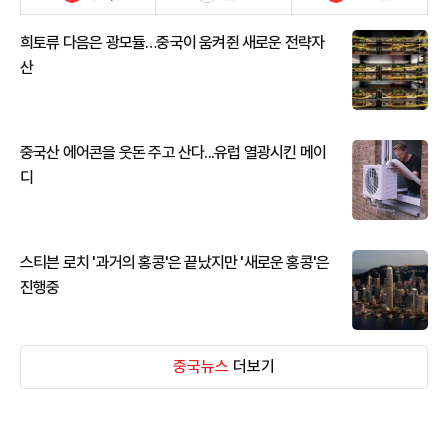
희토류 다음은 광모듈…중국이 움켜쥔 새로운 전략자
산
중국산 에어콘을 웃돈 주고 산다...유럽 열광시킨 메이
디
스티븐 로치 '과거의 홍콩'은 끝났지만 '새로운 홍콩'은
진행중
중국뉴스
더보기