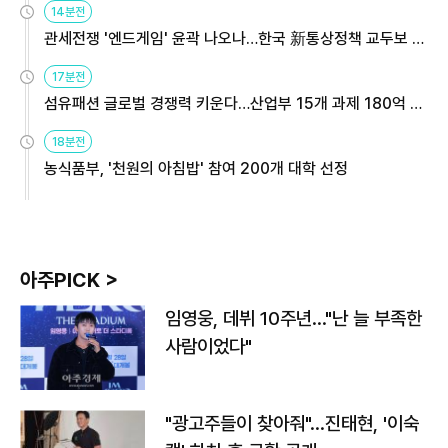
14분전
관세전쟁 '엔드게임' 윤곽 나오나…한국 新통상정책 교두보 활
용해야
17분전
섬유패션 글로벌 경쟁력 키운다…산업부 15개 과제 180억 지
원
18분전
농식품부, '천원의 아침밥' 참여 200개 대학 선정
아주PICK >
임영웅, 데뷔 10주년…"난 늘 부족한
사람이었다"
"광고주들이 찾아줘"…진태현, '이숙