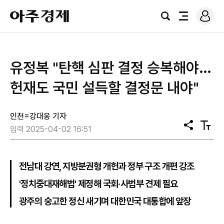
로
아
그
검
전
주
인
색
체
경
메
제
뉴
유정복 "탄핵 심판 결정 승복해야…
헌재도 국민 설득할 결정문 내야"
인천=강대웅 기자
공
텍
입력 2025-04-02 16:51
유
스
트
크
기
전남대 강연, 지방분권형 개헌과 정부 구조 개편 강조
'정치중대재해법' 제정해 국회·사법부 견제 필요
광주의 숭고한 정신 새기며 대한민국 대통합에 앞장