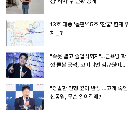
캠' 하차 후 근황 공개
13호 태풍 '돌핀'·15호 '찬홈' 현재 위
치는?
"속옷 빨고 졸업식까지"…근육병 학
생 돌본 공익, 코미디언 김규원이었
다
"경솔한 언행 깊이 반성"…고개 숙인
신동엽, 무슨 일이길래?