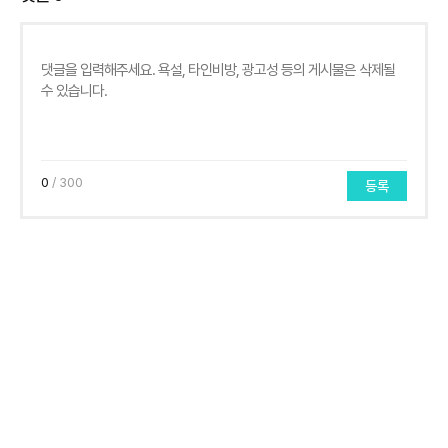
0
/ 300
등록