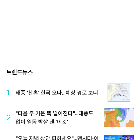
트렌드뉴스
1
태풍 '찬홈' 한국 오나…예상 경로 보니
"다음 주 기온 뚝 떨어진다"…태풍도
2
없이 열돔 박살 낸 '이것'
"오늘 저녁 상암 피하세요"…맨시티·이