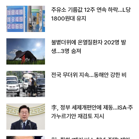
주유소 기름값 12주 연속 하락…L당
1800원대 유지
불볕더위에 온열질환자 202명 발
생…3명 숨져
전국 무더위 지속…동해안 강한 비
李, 정부 세제개편안에 제동…ISA·주
가누르기안 재검토 지시