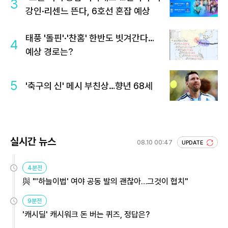
3
강인·리센느 뜬다, 6호선 혼잡 예상
태풍 '돌핀'·'찬홈' 한반도 빗겨간다…
4
예상 경로는?
5
'축구의 신' 메시 부친상…향년 68세
실시간 뉴스
08.10 00:47
UPDATE
4분전
與 "'하늘이법' 여야 공동 발의 괜찮아…그것이 협치"
9분전
'캐시딜' 캐시워크 돈 버는 퀴즈, 정답은?