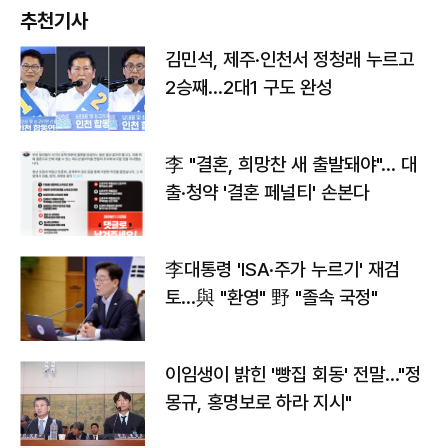
추천기사
김민석, 제주·인천서 정청래 누르고
2승째…2대1 구도 완성
李 "결혼, 희망찬 새 출발돼야"… 대
출·청약 '결혼 페널티' 손본다
李대통령 'ISA·주가 누르기' 재검
토…與 "환영" 野 "졸속 국정"
이임생이 밝힌 '빵집 회동' 전말…"정
몽규, 홍명보로 하라 지시"