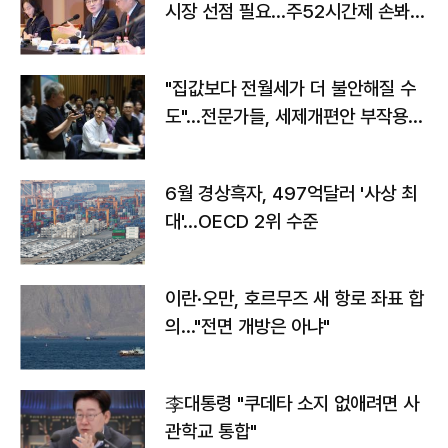
시장 선점 필요…주52시간제 손봐
야"
"집값보다 전월세가 더 불안해질 수
도"…전문가들, 세제개편안 부작용
우려
6월 경상흑자, 497억달러 '사상 최
대'…OECD 2위 수준
이란·오만, 호르무즈 새 항로 좌표 합
의…"전면 개방은 아냐"
李대통령 "쿠데타 소지 없애려면 사
관학교 통합"