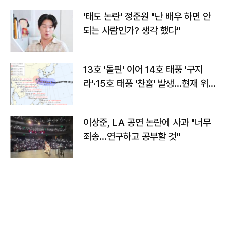
'태도 논란' 정준원 "난 배우 하면 안
되는 사람인가? 생각 했다"
13호 '돌핀' 이어 14호 태풍 '구지
라'·15호 태풍 '찬홈' 발생…현재 위
치와 이동경로는?
이상준, LA 공연 논란에 사과 "너무
죄송…연구하고 공부할 것"