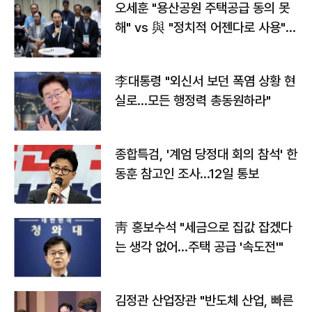
오세훈 "용산공원 주택공급 동의 못
해" vs 與 "정치적 어젠다로 사용"
맞불
李대통령 "외신서 보던 폭염 상황 현
실로…모든 행정력 총동원하라"
종합특검, '계엄 당정대 회의 참석' 한
동훈 참고인 조사...12일 통보
靑 홍보수석 "세금으로 집값 잡겠다
는 생각 없어…주택 공급 '속도전'"
김정관 산업장관 "반도체 산업, 빠른