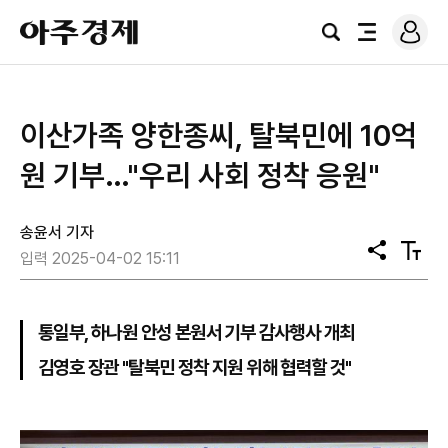
로
아
그
검
전
주
인
색
체
경
메
제
뉴
이산가족 양한종씨, 탈북민에 10억
원 기부…"우리 사회 정착 응원"
송윤서 기자
공
텍
입력 2025-04-02 15:11
유
스
트
크
기
통일부, 하나원 안성 본원서 기부 감사행사 개최
김영호 장관 "탈북민 정착 지원 위해 협력할 것"