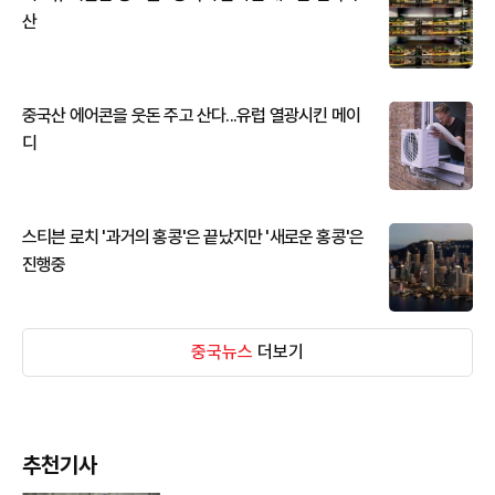
산
중국산 에어콘을 웃돈 주고 산다...유럽 열광시킨 메이
디
스티븐 로치 '과거의 홍콩'은 끝났지만 '새로운 홍콩'은
진행중
중국뉴스
더보기
추천기사