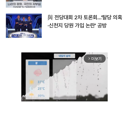
與 전당대회 2차 토론회…'탈당 의혹
·신천지 당원 가입 논란' 공방
더보기
arrow_forward_ios
Unmute