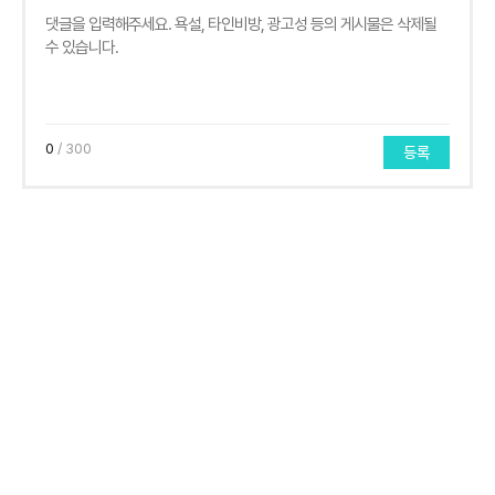
0
/ 300
등록