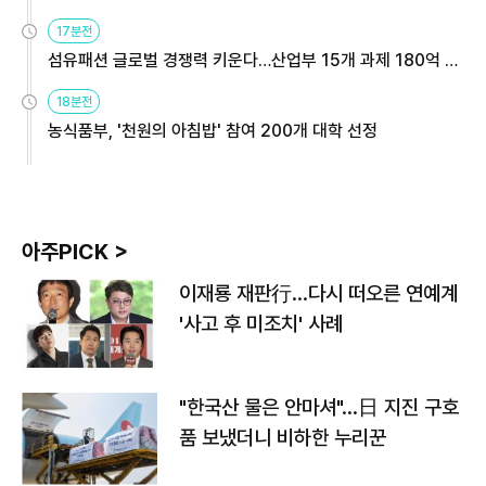
용해야
17분전
섬유패션 글로벌 경쟁력 키운다…산업부 15개 과제 180억 지
원
18분전
농식품부, '천원의 아침밥' 참여 200개 대학 선정
아주PICK >
이재룡 재판行…다시 떠오른 연예계
'사고 후 미조치' 사례
"한국산 물은 안마셔"…日 지진 구호
품 보냈더니 비하한 누리꾼