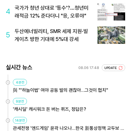
국가가 청년 상대로 '통수'?...청년미
4
래적금 12% 준다더니 "응, 오류야"
두산에너빌리티, SMR 세제 지원·빌
5
게이츠 방한 기대에 5%대 강세
실시간 뉴스
08.06 17:48
UPDATE
4분전
與 "'하늘이법' 여야 공동 발의 괜찮아…그것이 협치"
9분전
'캐시딜' 캐시워크 돈 버는 퀴즈, 정답은?
14분전
관세전쟁 '엔드게임' 윤곽 나오나…한국 新통상정책 교두보 활