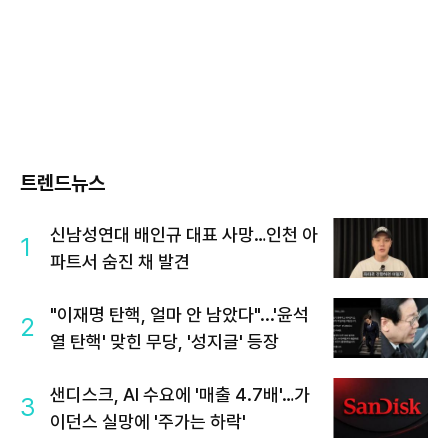
트렌드뉴스
신남성연대 배인규 대표 사망…인천 아
1
파트서 숨진 채 발견
"이재명 탄핵, 얼마 안 남았다"...'윤석
2
열 탄핵' 맞힌 무당, '성지글' 등장
샌디스크, AI 수요에 '매출 4.7배'…가
3
이던스 실망에 '주가는 하락'