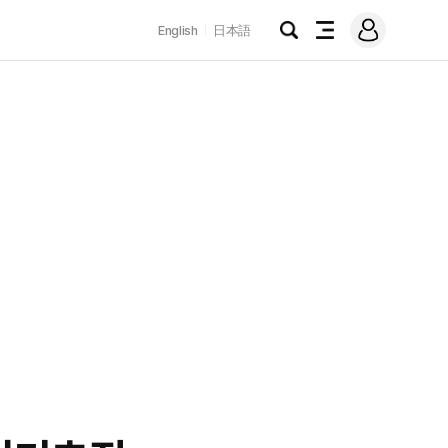
로
English
日本語
그
검
전
인
색
체
메
뉴