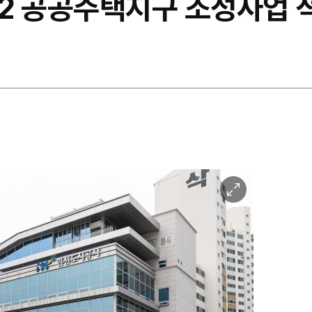
2 공공주택지구 조성사업 
이
미
지
확
대