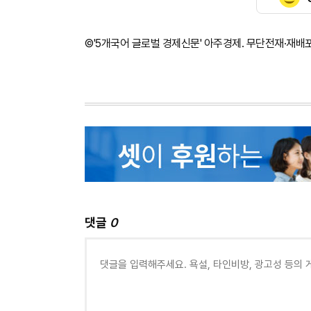
©'5개국어 글로벌 경제신문' 아주경제. 무단전재·재배
댓글
0