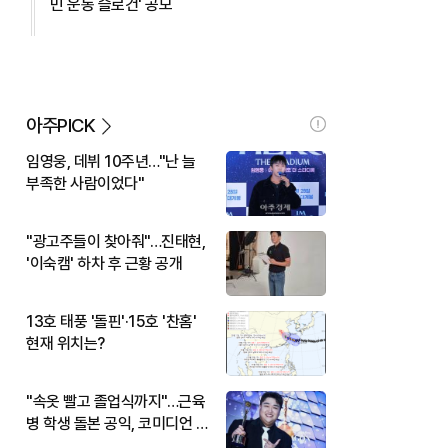
민 운동 슬로건' 공모
아주PICK
임영웅, 데뷔 10주년…"난 늘
부족한 사람이었다"
"광고주들이 찾아줘"…진태현,
'이숙캠' 하차 후 근황 공개
13호 태풍 '돌핀'·15호 '찬홈'
현재 위치는?
"속옷 빨고 졸업식까지"…근육
병 학생 돌본 공익, 코미디언 김
규원이었다