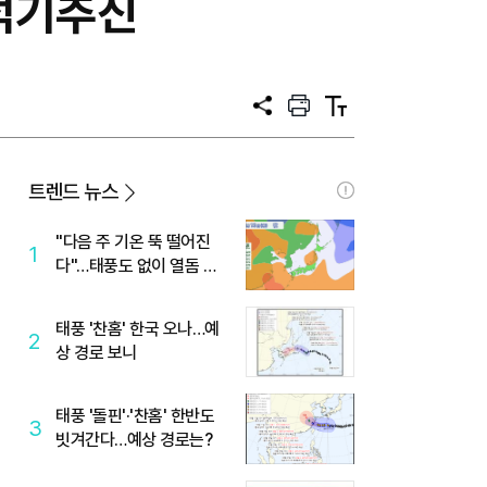
적기추진
공
프
텍
유
린
스
트
트
크
기
트렌드 뉴스
"다음 주 기온 뚝 떨어진
1
다"…태풍도 없이 열돔 박
살 낸 '이것'
태풍 '찬홈' 한국 오나…예
2
상 경로 보니
태풍 '돌핀'·'찬홈' 한반도
3
빗겨간다…예상 경로는?