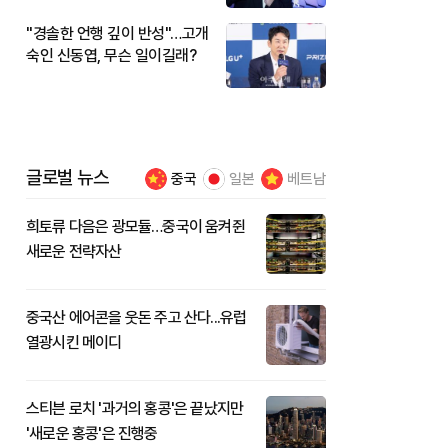
"경솔한 언행 깊이 반성"…고개
숙인 신동엽, 무슨 일이길래?
글로벌 뉴스
중국
일본
베트남
희토류 다음은 광모듈…중국이 움켜쥔
새로운 전략자산
중국산 에어콘을 웃돈 주고 산다...유럽
열광시킨 메이디
스티븐 로치 '과거의 홍콩'은 끝났지만
'새로운 홍콩'은 진행중