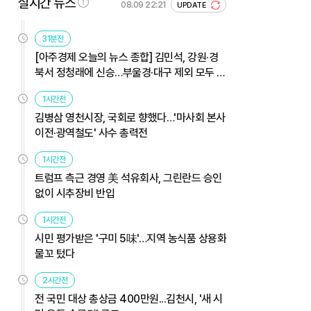
실시간 뉴스
08.09 22:21
UPDATE
31분전
[아주경제 오늘의 뉴스 종합] 김민석, 강원·경
북서 정청래에 신승…부울경·대구 제외 모두 웃
었다 外
1시간전
김병삼 영천시장, 국회로 향했다…'마사회 본사
이전·광역철도' 사수 총력전
1시간전
트럼프 측근 경영 美 석유회사, 그린란드 승인
없이 시추장비 반입
1시간전
시민 평가받은 '구미 5味'…지역 농식품 상용화
물꼬 텄다
2시간전
전 국민 대상 총상금 400만원...김천시, '새 시