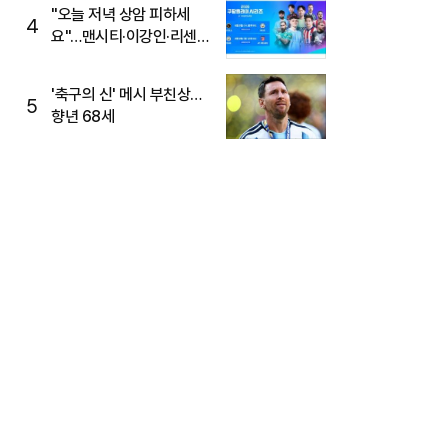
"오늘 저녁 상암 피하세
4
요"…맨시티·이강인·리센느
뜬다, 6호선 혼잡 예상
'축구의 신' 메시 부친상…
5
향년 68세