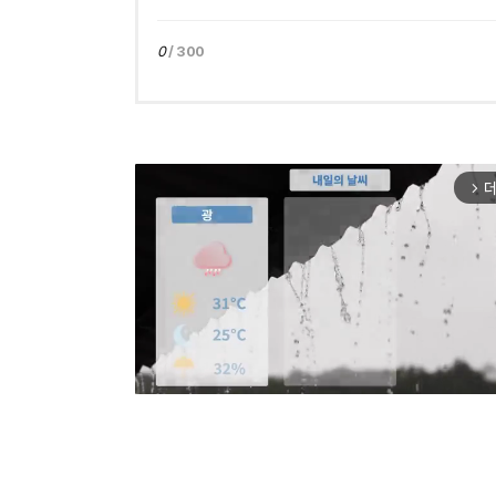
0
/ 300
더
arrow_forward_ios
Mut