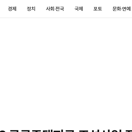
경제
정치
사회·전국
국제
포토
문화·연예