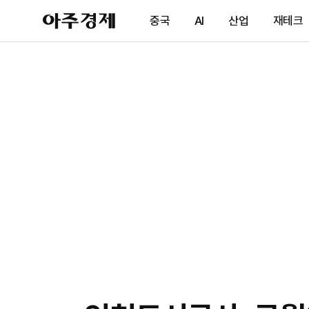
아
중국
AI
산업
재테크
주
경
제