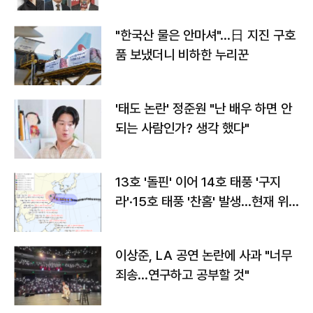
"한국산 물은 안마셔"…日 지진 구호
품 보냈더니 비하한 누리꾼
'태도 논란' 정준원 "난 배우 하면 안
되는 사람인가? 생각 했다"
13호 '돌핀' 이어 14호 태풍 '구지
라'·15호 태풍 '찬홈' 발생…현재 위
치와 이동경로는?
이상준, LA 공연 논란에 사과 "너무
죄송…연구하고 공부할 것"