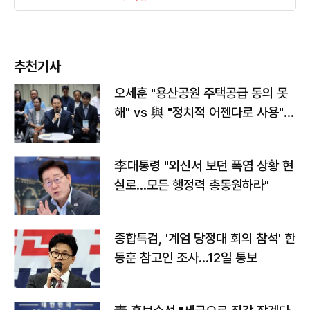
추천기사
오세훈 "용산공원 주택공급 동의 못
해" vs 與 "정치적 어젠다로 사용"
맞불
李대통령 "외신서 보던 폭염 상황 현
실로…모든 행정력 총동원하라"
종합특검, '계엄 당정대 회의 참석' 한
동훈 참고인 조사...12일 통보