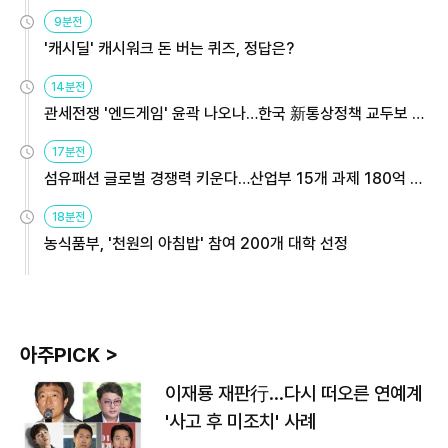
9분전
'캐시딜' 캐시워크 돈 버는 퀴즈, 정답은?
14분전
관세전쟁 '엔드게임' 윤곽 나오나…한국 新통상정책 교두보 활
용해야
17분전
섬유패션 글로벌 경쟁력 키운다…산업부 15개 과제 180억 지
원
18분전
농식품부, '천원의 아침밥' 참여 200개 대학 선정
아주PICK >
이재룡 재판行…다시 떠오른 연예계
'사고 후 미조치' 사례