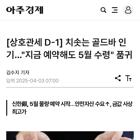
로
아
그
검
전
주
인
색
체
경
메
제
뉴
[상호관세 D-1] 치솟는 골드바 인
기…"지금 예약해도 5월 수령" 품귀
김수지 기자
공
텍
입력 2025-04-03 07:00
유
스
트
크
기
신한銀, 5월 물량 예약 시작…안전자산 수요↑, 금값 사상
최고가