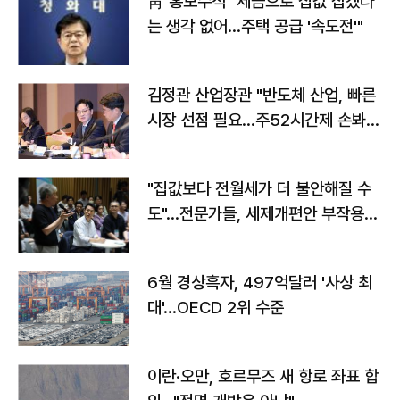
靑 홍보수석 "세금으로 집값 잡겠다
는 생각 없어…주택 공급 '속도전'"
김정관 산업장관 "반도체 산업, 빠른
시장 선점 필요…주52시간제 손봐
야"
"집값보다 전월세가 더 불안해질 수
도"…전문가들, 세제개편안 부작용
우려
6월 경상흑자, 497억달러 '사상 최
대'…OECD 2위 수준
이란·오만, 호르무즈 새 항로 좌표 합