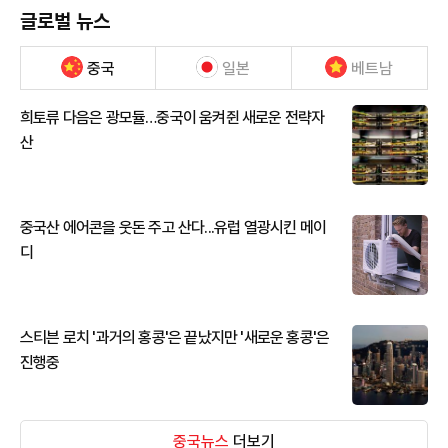
글로벌 뉴스
중국
일본
베트남
희토류 다음은 광모듈…중국이 움켜쥔 새로운 전략자
산
중국산 에어콘을 웃돈 주고 산다...유럽 열광시킨 메이
디
스티븐 로치 '과거의 홍콩'은 끝났지만 '새로운 홍콩'은
진행중
중국뉴스
더보기