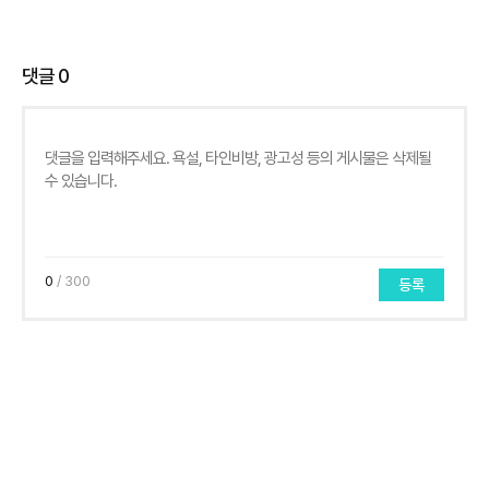
댓글
0
0
/ 300
등록