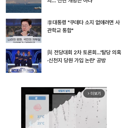
의…"전면 개방은 아냐"
李대통령 "쿠데타 소지 없애려면 사
관학교 통합"
與 전당대회 2차 토론회…'탈당 의혹
·신천지 당원 가입 논란' 공방
더보기
arrow_forward_ios