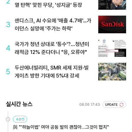
2
열 탄핵' 맞힌 무당, '성지글' 등장
샌디스크, AI 수요에 '매출 4.7배'…가
3
이던스 실망에 '주가는 하락'
국가가 청년 상대로 '통수'?...청년미
4
래적금 12% 준다더니 "응, 오류야"
두산에너빌리티, SMR 세제 지원·빌
5
게이츠 방한 기대에 5%대 강세
실시간 뉴스
08.06 17:43
UPDATE
4분전
與 "'하늘이법' 여야 공동 발의 괜찮아…그것이 협치"