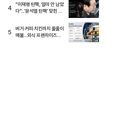
주목
"이재명 탄핵, 얼마 안 남았
4
다"...'윤석열 탄핵' 맞힌 무
당, '성지글' 등장
버거·커피·치킨까지 줄줄이
5
매물…외식 프랜차이즈
M&A '활기'