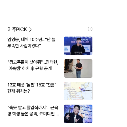
아주PICK
임영웅, 데뷔 10주년…"난 늘
부족한 사람이었다"
"광고주들이 찾아줘"…진태현,
'이숙캠' 하차 후 근황 공개
13호 태풍 '돌핀'·15호 '찬홈'
현재 위치는?
"속옷 빨고 졸업식까지"…근육
병 학생 돌본 공익, 코미디언 김
규원이었다