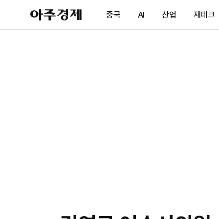
아
중국
AI
산업
재테크
주
경
제