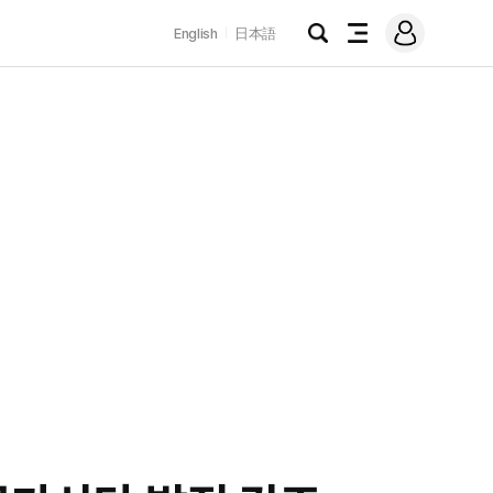
로
English
日本語
그
검
전
인
색
체
메
뉴