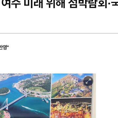
 여수 미래 위해 섬박람회·
반영"
이
미
지
확
대