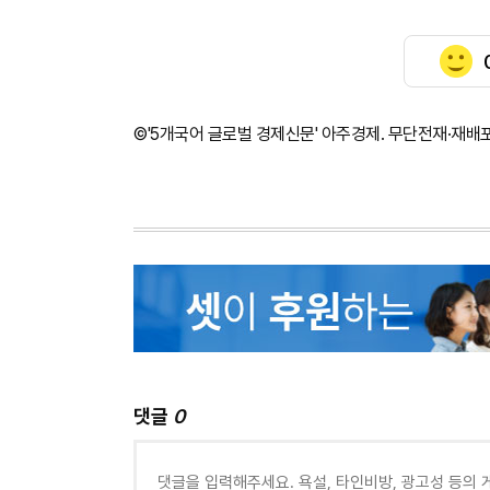
©'5개국어 글로벌 경제신문' 아주경제. 무단전재·재배
댓글
0