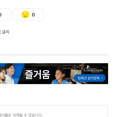
0
0
포 금지