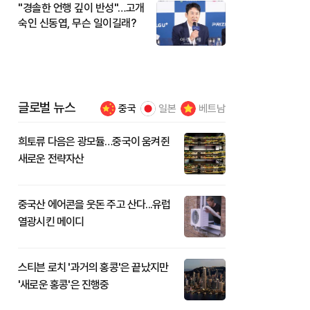
"경솔한 언행 깊이 반성"…고개
숙인 신동엽, 무슨 일이길래?
글로벌 뉴스
중국
일본
베트남
희토류 다음은 광모듈…중국이 움켜쥔
새로운 전략자산
중국산 에어콘을 웃돈 주고 산다...유럽
열광시킨 메이디
스티븐 로치 '과거의 홍콩'은 끝났지만
'새로운 홍콩'은 진행중