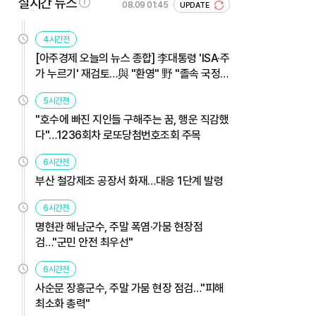
실시간 뉴스
08.09 01:45
UPDATE
4시간전
[아주경제 오늘의 뉴스 종합] 李대통령 'ISA·주
가 누르기' 재검토…與 "환영" 野 "졸속 국정"
外
5시간전
"호수에 빠진 지인들 구해주는 꿈, 행운 직감했
다"…1236회차 로또당첨번호조회 주목
6시간전
부산 철강제조 공장서 화재…대응 1단계 발령
6시간전
명현관 해남군수, 주말 폭염·가뭄 현장점
검…"군민 안전 최우선"
6시간전
사순문 장흥군수, 주말 가뭄 현장 점검…"피해
최소화 총력"