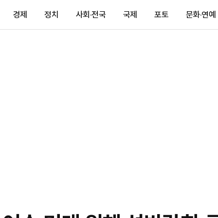
경제
정치
사회·전국
국제
포토
문화·연예