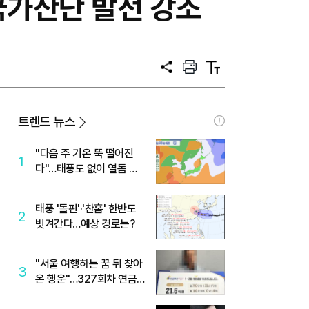
국가산단 발전 강조
공
프
텍
유
린
스
트
트
크
기
트렌드 뉴스
"다음 주 기온 뚝 떨어진
1
다"…태풍도 없이 열돔 박
살 낸 '이것'
태풍 '돌핀'·'찬홈' 한반도
2
빗겨간다…예상 경로는?
"서울 여행하는 꿈 뒤 찾아
3
온 행운"…327회차 연금
복권720+ 당첨번호조회