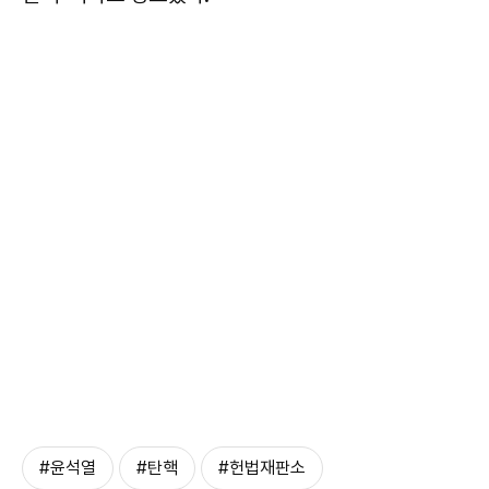
#윤석열
#탄핵
#헌법재판소