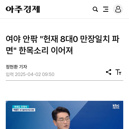
로
아
그
검
전
주
인
색
체
경
메
제
뉴
여야 안팎 "헌재 8대0 만장일치 파
면" 한목소리 이어져
정현환 기자
공
텍
입력 2025-04-02 09:50
유
스
트
크
기