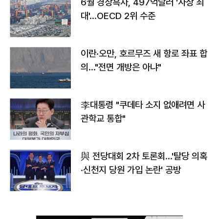
6월 경상흑자, 497억달러 '사상 최
대'…OECD 2위 수준
이란·오만, 호르무즈 새 항로 좌표 합
의…"전면 개방은 아냐"
李대통령 "쿠데타 소지 없애려면 사
관학교 통합"
與 전당대회 2차 토론회…'탈당 의혹
·신천지 당원 가입 논란' 공방