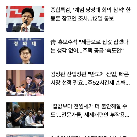
종합특검, '계엄 당정대 회의 참석' 한
동훈 참고인 조사...12일 통보
靑 홍보수석 "세금으로 집값 잡겠다
는 생각 없어…주택 공급 '속도전'"
김정관 산업장관 "반도체 산업, 빠른
시장 선점 필요…주52시간제 손봐
야"
"집값보다 전월세가 더 불안해질 수
도"…전문가들, 세제개편안 부작용
우려