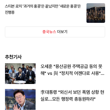
스티븐 로치 '과거의 홍콩'은 끝났지만 '새로운 홍콩'은
진행중
중국뉴스
더보기
추천기사
오세훈 "용산공원 주택공급 동의 못
해" vs 與 "정치적 어젠다로 사용"
맞불
李대통령 "외신서 보던 폭염 상황 현
실로…모든 행정력 총동원하라"