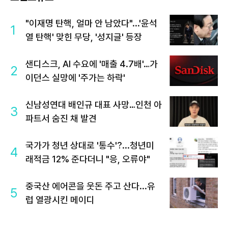
"이재명 탄핵, 얼마 안 남았다"...'윤석
1
열 탄핵' 맞힌 무당, '성지글' 등장
샌디스크, AI 수요에 '매출 4.7배'…가
2
이던스 실망에 '주가는 하락'
신남성연대 배인규 대표 사망…인천 아
3
파트서 숨진 채 발견
국가가 청년 상대로 '통수'?...청년미
4
래적금 12% 준다더니 "응, 오류야"
중국산 에어콘을 웃돈 주고 산다...유
5
럽 열광시킨 메이디