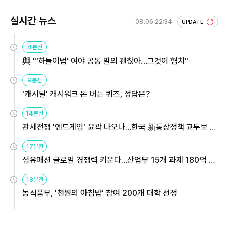
실시간 뉴스
08.06 22:34
UPDATE
4분전
與 "'하늘이법' 여야 공동 발의 괜찮아…그것이 협치"
9분전
'캐시딜' 캐시워크 돈 버는 퀴즈, 정답은?
14분전
관세전쟁 '엔드게임' 윤곽 나오나…한국 新통상정책 교두보 활
용해야
17분전
섬유패션 글로벌 경쟁력 키운다…산업부 15개 과제 180억 지
원
18분전
농식품부, '천원의 아침밥' 참여 200개 대학 선정