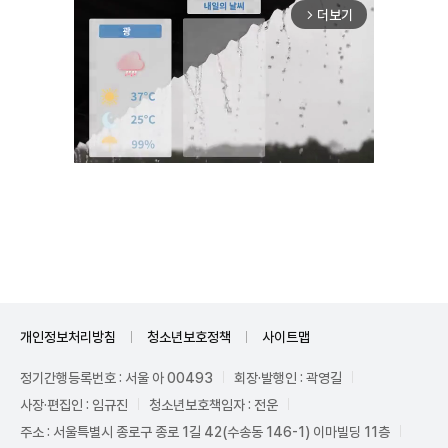
더보기
arrow_forward_ios
Unmute
개인정보처리방침
청소년보호정책
사이트맵
정기간행등록번호 : 서울 아 00493
회장·발행인 : 곽영길
사장·편집인 : 임규진
청소년보호책임자 : 전운
주소 : 서울특별시 종로구 종로 1길 42(수송동 146-1) 이마빌딩 11층