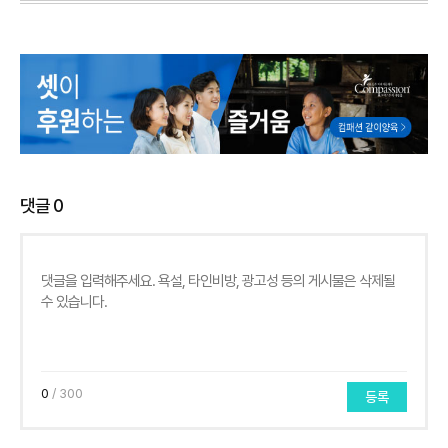
댓글
0
0
/ 300
등록