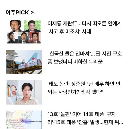
아주PICK >
이재룡 재판行…다시 떠오른 연예계
'사고 후 미조치' 사례
"한국산 물은 안마셔"…日 지진 구호
품 보냈더니 비하한 누리꾼
'태도 논란' 정준원 "난 배우 하면 안
되는 사람인가? 생각 했다"
13호 '돌핀' 이어 14호 태풍 '구지
라'·15호 태풍 '찬홈' 발생…현재 위