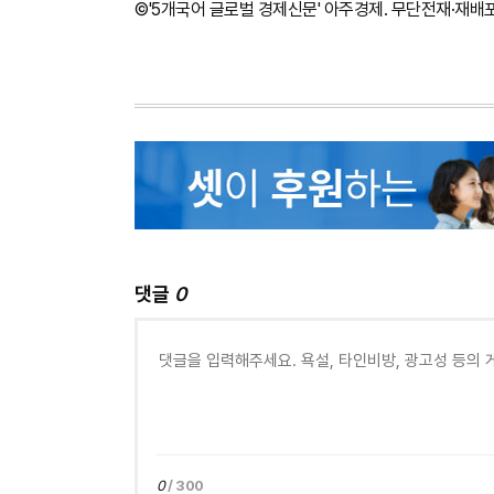
©'5개국어 글로벌 경제신문' 아주경제. 무단전재·재배
댓글
0
0
/ 300