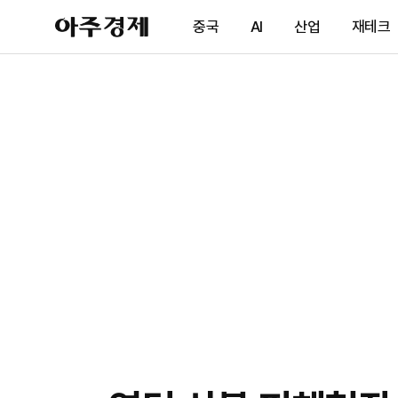
아
중국
AI
산업
재테크
주
경
제