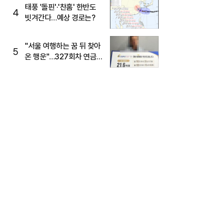
태풍 '돌핀'·'찬홈' 한반도
4
빗겨간다…예상 경로는?
"서울 여행하는 꿈 뒤 찾아
5
온 행운"…327회차 연금
복권720+ 당첨번호조회
주목