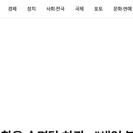
경제
정치
사회·전국
국제
포토
문화·연예