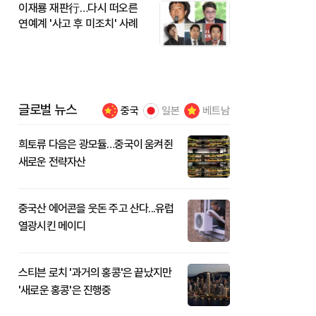
이재룡 재판行…다시 떠오른
연예계 '사고 후 미조치' 사례
글로벌 뉴스
중국
일본
베트남
희토류 다음은 광모듈…중국이 움켜쥔
새로운 전략자산
중국산 에어콘을 웃돈 주고 산다...유럽
열광시킨 메이디
스티븐 로치 '과거의 홍콩'은 끝났지만
'새로운 홍콩'은 진행중