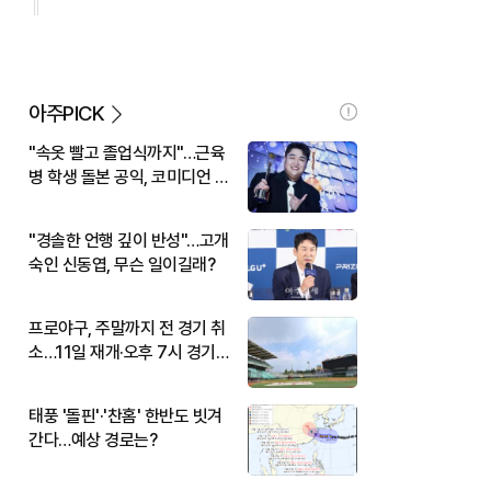
아주PICK
"속옷 빨고 졸업식까지"…근육
병 학생 돌본 공익, 코미디언 김
규원이었다
"경솔한 언행 깊이 반성"…고개
숙인 신동엽, 무슨 일이길래?
프로야구, 주말까지 전 경기 취
소…11일 재개·오후 7시 경기
시작
태풍 '돌핀'·'찬홈' 한반도 빗겨
간다…예상 경로는?