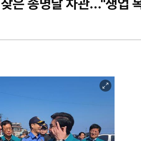
찾은 송명달 차관…"생업 복
이
미
지
확
대