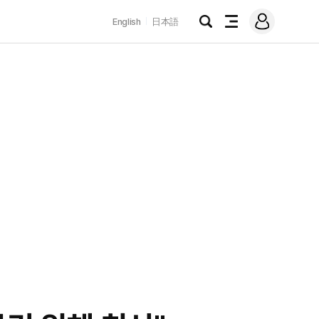
로
English
日本語
그
검
전
인
색
체
메
뉴