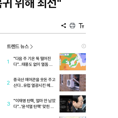
귀 위해 최선"
공
프
텍
유
린
스
트
트
크
기
트렌드 뉴스
"다음 주 기온 뚝 떨어진
1
다"…태풍도 없이 열돔 박
살 낸 '이것'
중국산 에어콘을 웃돈 주고
2
산다...유럽 열광시킨 메이
디
"이재명 탄핵, 얼마 안 남았
3
다"...'윤석열 탄핵' 맞힌 무
당, '성지글' 등장