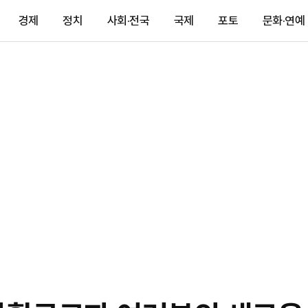
경제
정치
사회·전국
국제
포토
문화·연예