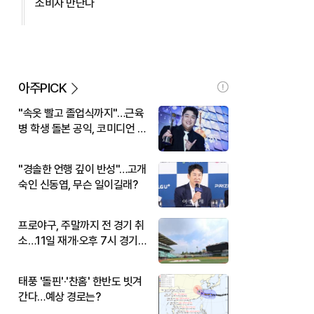
소비자 만난다
아주PICK
"속옷 빨고 졸업식까지"…근육
병 학생 돌본 공익, 코미디언 김
규원이었다
"경솔한 언행 깊이 반성"…고개
숙인 신동엽, 무슨 일이길래?
프로야구, 주말까지 전 경기 취
소…11일 재개·오후 7시 경기
시작
태풍 '돌핀'·'찬홈' 한반도 빗겨
간다…예상 경로는?