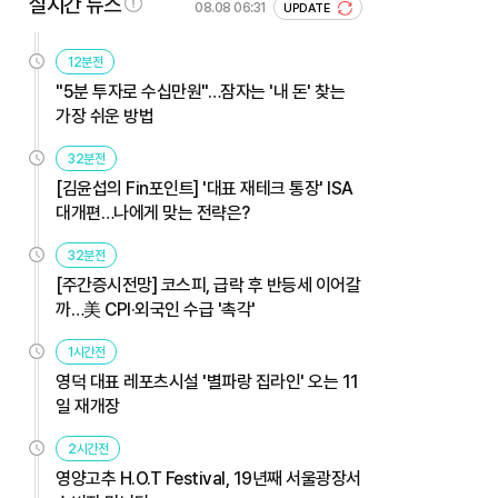
실시간 뉴스
08.08 06:31
UPDATE
12분전
"5분 투자로 수십만원"…잠자는 '내 돈' 찾는
가장 쉬운 방법
32분전
[김윤섭의 Fin포인트] '대표 재테크 통장' ISA
대개편…나에게 맞는 전략은?
32분전
[주간증시전망] 코스피, 급락 후 반등세 이어갈
까…美 CPI·외국인 수급 '촉각'
1시간전
영덕 대표 레포츠시설 '별파랑 집라인' 오는 11
일 재개장
2시간전
영양고추 H.O.T Festival, 19년째 서울광장서