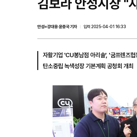
김보라 안성시장 "
안성=강대웅·윤중국 기자
입력 2025-04-01 16:33
자활기업 'CU봉남점 아리솔', '굼프렌즈협
탄소중립 녹색성장 기본계획 공청회 개최