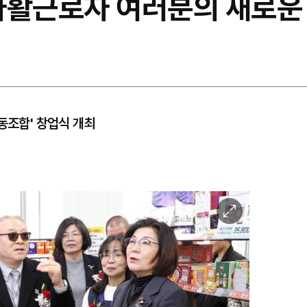
자활근로자 여러분의 새로운
동조합' 창업식 개최
이
미
지
확
대