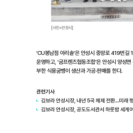
[사진=안성시]
‘CU봉남점 아리솔’은 안성시 중앙로 419번길
운영하고, ‘굼프렌즈협동조합’은 안성시 양성면 
부한 식용굼벵이 생산과 가공·판매를 한다.
관련기사
김보라 안성시장, 내년 5국 체제 전환...미래
김보라 안성시장, 공도도서관서 하룻밤 세계여