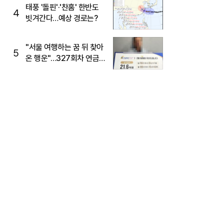
태풍 '돌핀'·'찬홈' 한반도
4
빗겨간다…예상 경로는?
"서울 여행하는 꿈 뒤 찾아
5
온 행운"…327회차 연금
복권720+ 당첨번호조회
주목