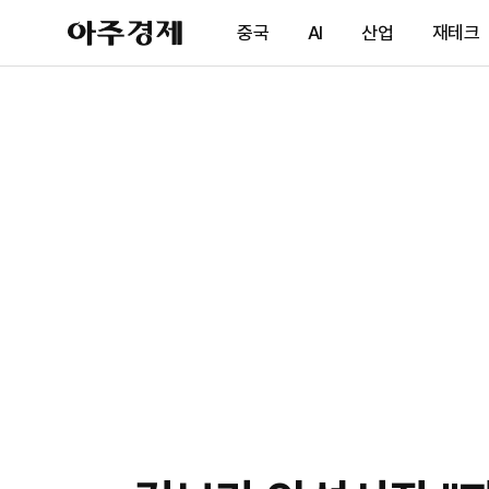
아
중국
AI
산업
재테크
주
경
제