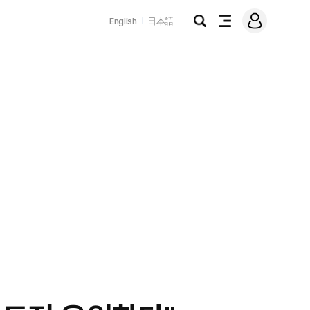
로
English
日本語
그
검
전
인
색
체
메
뉴