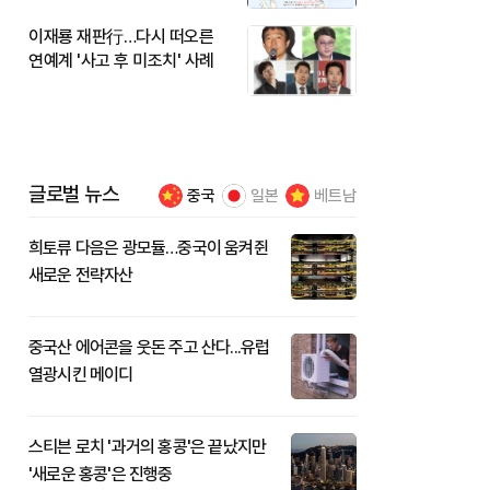
이재룡 재판行…다시 떠오른
연예계 '사고 후 미조치' 사례
글로벌 뉴스
중국
일본
베트남
희토류 다음은 광모듈…중국이 움켜쥔
새로운 전략자산
중국산 에어콘을 웃돈 주고 산다...유럽
열광시킨 메이디
스티븐 로치 '과거의 홍콩'은 끝났지만
'새로운 홍콩'은 진행중