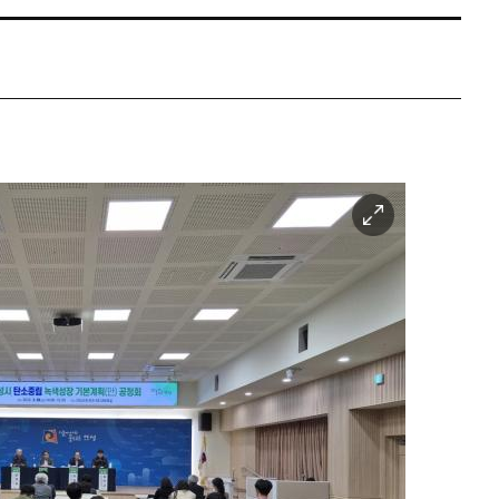
이
미
지
확
대