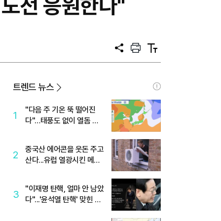
 도전 응원한다"
공
프
텍
유
린
스
트
트
크
기
트렌드 뉴스
"다음 주 기온 뚝 떨어진
1
다"…태풍도 없이 열돔 박
살 낸 '이것'
중국산 에어콘을 웃돈 주고
2
산다...유럽 열광시킨 메이
디
"이재명 탄핵, 얼마 안 남았
3
다"...'윤석열 탄핵' 맞힌 무
당, '성지글' 등장