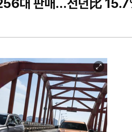
256대 판매…전년比 15.7
이
미
지
확
대