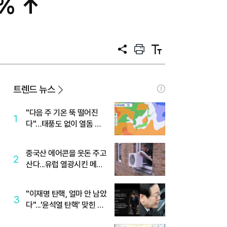
% ↑
공
프
텍
유
린
스
트
트
크
기
트렌드 뉴스
"다음 주 기온 뚝 떨어진
1
다"…태풍도 없이 열돔 박
살 낸 '이것'
중국산 에어콘을 웃돈 주고
2
산다...유럽 열광시킨 메이
디
"이재명 탄핵, 얼마 안 남았
3
다"...'윤석열 탄핵' 맞힌 무
당, '성지글' 등장