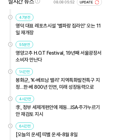
실시간 뉴스
08.08 05:52
UPDATE
47분전
영덕 대표 레포츠시설 '별파랑 집라인' 오는 11
일 재개장
55분전
영양고추 H.O.T Festival, 19년째 서울광장서
소비자 만난다
1시간전
봉화군, 'K-베트남 밸리' 지역특화발전특구 지
정…한·베 800년 인연, 미래 성장동력으로
4시간전
李, 정부 세제개편안에 제동…ISA·주가누르기
안 재검토 지시
6시간전
[오늘의 운세] 띠별 운세-8월 8일