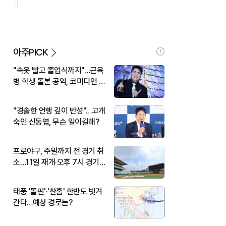
아주PICK
"속옷 빨고 졸업식까지"…근육
병 학생 돌본 공익, 코미디언 김
규원이었다
"경솔한 언행 깊이 반성"…고개
숙인 신동엽, 무슨 일이길래?
프로야구, 주말까지 전 경기 취
소…11일 재개·오후 7시 경기
시작
태풍 '돌핀'·'찬홈' 한반도 빗겨
간다…예상 경로는?