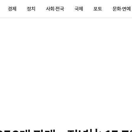
경제
정치
사회·전국
국제
포토
문화·연예