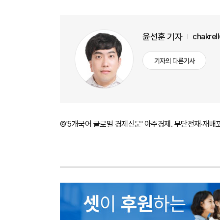
윤선훈 기자
chakrel
기자의 다른기사
©'5개국어 글로벌 경제신문' 아주경제. 무단전재·재배