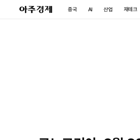
아
중국
AI
산업
재테크
주
경
제