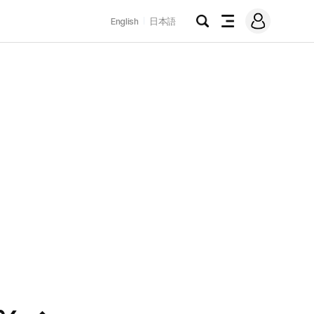
로
English
日本語
그
검
전
인
색
체
메
뉴