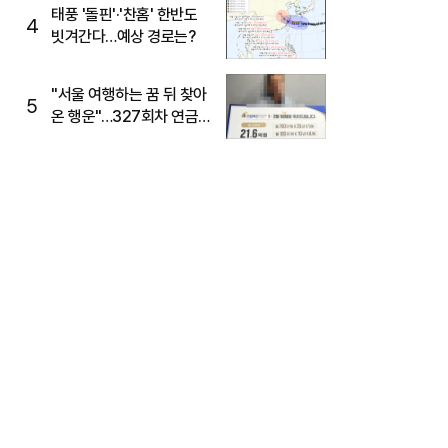
태풍 '돌핀'·'찬홈' 한반도
4
빗겨간다…예상 경로는?
"서울 여행하는 꿈 뒤 찾아
5
온 행운"…327회차 연금
복권720+ 당첨번호조회
주목