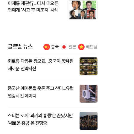
이재룡 재판行…다시 떠오른
연예계 '사고 후 미조치' 사례
글로벌 뉴스
중국
일본
베트남
희토류 다음은 광모듈…중국이 움켜쥔
새로운 전략자산
중국산 에어콘을 웃돈 주고 산다...유럽
열광시킨 메이디
스티븐 로치 '과거의 홍콩'은 끝났지만
'새로운 홍콩'은 진행중