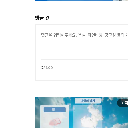
댓글
0
0
/ 300
더
arrow_forward_ios